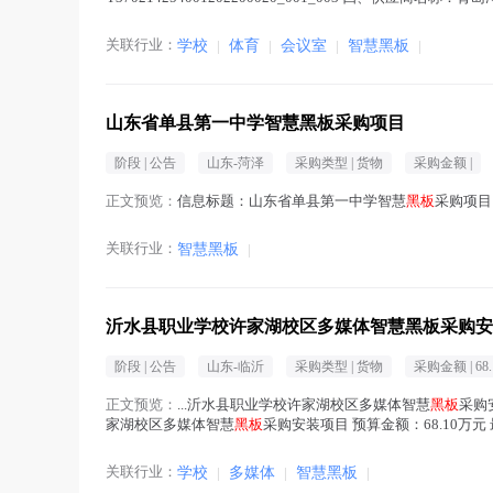
关联行业：
学校
|
体育
|
会议室
|
智慧黑板
|
山东省单县第一中学智慧黑板采购项目
阶段 |
公告
山东-菏泽
采购类型 |
货物
采购金额 |
正文预览：
信息标题：山东省单县第一中学智慧
黑板
采购项目 
关联行业：
智慧黑板
|
沂水县职业学校许家湖校区多媒体智慧黑板采购安
阶段 |
公告
山东-临沂
采购类型 |
货物
采购金额 |
68
正文预览：
...沂水县职业学校许家湖校区多媒体智慧
黑板
采购
家湖校区多媒体智慧
黑板
采购安装项目 预算金额：68.10万元
职业...(
黑板
在正文中 )
关联行业：
学校
|
多媒体
|
智慧黑板
|