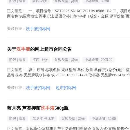
阶段 |
结果
陕西-西安
采购类型 |
货物
中标金额 |
30.60
正文预览：
...一、项目编号：SZT2026-SN-XC-ZC-HW-0566.1B2 二、项
商名称 供应商地址 评审方法 是否价格扣除 中标（成交）金额 评审价格 西安
液
在正文中 )
关联行业：
洗手液招标网
关于
洗手液
的网上超市合同公告
阶段 |
结果
江西-上饶
采购类型 |
货物
中标金额 |
2005.20
正文预览：
...容： 序号 标项名称 规格型号 单位 数量 单价(元) 总价(元) 1
品牌 抹布 无品牌吸水抹布 块 2.00 8 16 3 PP-142# 取杯器 无品牌PP-142# 个 2
关联行业：
洗手液招标网
|
超市招标网
蓝月亮 芦荟抑菌
洗手液
500g瓶
阶段 |
结果
黑龙江-佳木斯
采购类型 |
货物
中标金额 |
30.00
正文预览：
采购单位:富锦市共产主义青年团委员会 采购方式:直购 销售价:15.0