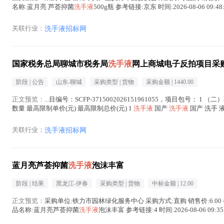
名称:蓝月亮 芦荟抑菌
洗手液
500g瓶 参考链接:京东 时间:2026-08-06 09:48:
关联行业：
洗手液招标网
国家税务总局聊城市税务局
洗手液
网上商城电子反拍项目采
阶段 |
公告
山东-聊城
采购类型 |
货物
采购金额 |
1440.00
正文预览：
...目编号：SCFP-3715002026151961055，项目包号： 1 
数量 最高限制单价(元) 最高限制总价(元) 1
洗手液
国产
洗手液
国产 洗手 液
关联行业：
洗手液招标网
蓝月亮芦荟抑菌
洗手液
泡沫丰富
阶段 |
结果
黑龙江-伊春
采购类型 |
货物
中标金额 |
12.00
正文预览：
采购单位:铁力市园林绿化服务中心 采购方式:直购 销售价:6.00 
品名称:蓝月亮芦荟抑菌
洗手液
泡沫丰富 参考链接:4 时间:2026-08-06 09:35