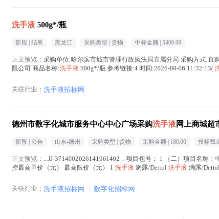
洗手液
500g*/瓶
阶段 |
结果
黑龙江
采购类型 |
货物
中标金额 |
5400.00
正文预览：
采购单位:哈尔滨市城市管理行政执法局直属分局 采购方式:直购 销售价:
限公司 商品名称:
洗手液
500g*/瓶 参考链接:4 时间:2026-08-06 11:32:13(
关联行业：
洗手液招标网
德州市数字化城市服务中心中心广场采购
洗手液
网上商城超
阶段 |
公告
山东-德州
采购类型 |
货物
采购金额 |
180.00
投标截止
正文预览：
...JJ-3714002026141961402，项目包号： 1 （二）项目名
控最高单价（元） 最高限价（元） 1
洗手液
滴露/Dettol
洗手液
滴露/Dett
关联行业：
洗手液招标网
|
数字化招标网