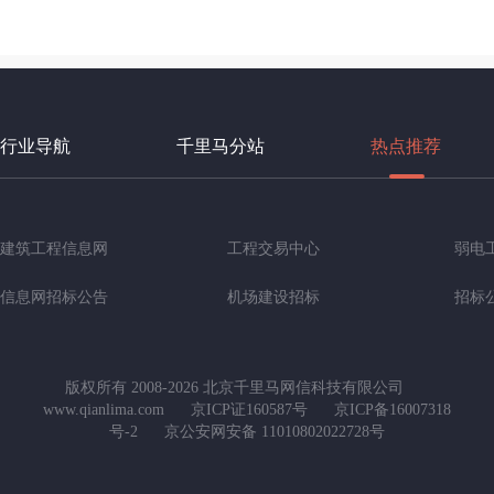
行业导航
千里马分站
热点推荐
建筑工程信息网
工程交易中心
弱电
信息网招标公告
机场建设招标
招标
版权所有 2008-2026 北京千里马网信科技有限公司
www.qianlima.com
京ICP证160587号
京ICP备16007318
号-2
京公安网安备 11010802022728号