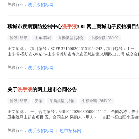
关联行业：
洗手液招标网
聊城市疾病预防控制中心
洗手液
3.8L网上商城电子反拍项目
阶段 |
结果
山东-聊城
采购类型 |
货物
中标金额 |
380.00
正文预览：
...项目编号：SCFP-3715002026151954242，项目包号： 1
山东省-潍坊市-寿光市-山东省潍坊市寿光市圣城街道光明路1355号 成交金额：3
在正文中 )
关联行业：
洗手液招标网
关于
洗手液
的网上超市合同公告
阶段 |
结果
安徽
采购类型 |
货物
中标金额 |
2643.00
正文预览：
...一、合同编号：34010420260805000211 二、合同名称：关
卫生院网上超市项目 五、合同主体 采购人（甲方）：合肥市蜀山区小庙镇中心卫生
手液
在正文中 )
关联行业：
洗手液招标网
|
超市招标网