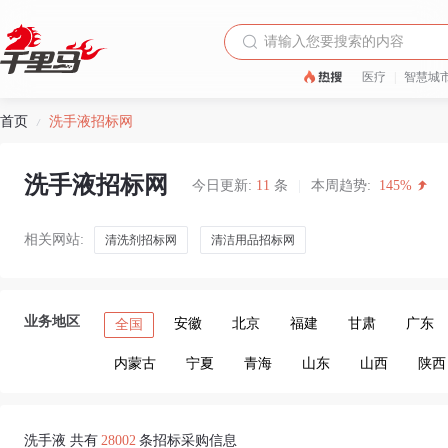
医疗
|
智慧城
首页
洗手液招标网
/
洗手液招标网
今日更新:
11
条
|
本周趋势:
145%
相关网站:
清洗剂招标网
清洁用品招标网
业务地区
安徽
北京
福建
甘肃
广东
全国
内蒙古
宁夏
青海
山东
山西
陕西
洗手液 共有
28002
条招标采购信息