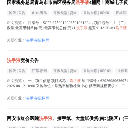
国家税务总局青岛市市南区税务局
洗手液
4桶网上商城电子
阶段 |
公告
山东-青岛
采购类型 |
货物
采购金额 |
100.00
投标截止
正文预览：
...目编号：SCFP-3750012026501961304，项目包号： 1 
数量 最高限制单价(元) 最高限制总价(元) 1
洗手液
超宝/CHAOBAO
洗手液
关联行业：
洗手液招标网
洗手液
竞价公告
阶段 |
公告
江苏-苏州
采购类型 |
货物
采购金额 |
1600.00
投标截
正文预览：
...一、项目信息 项目名称：
洗手液
项目编号：6202608063697
2026-08-12 18:00 采购单位：常熟市检验检测中心 供应商规模要求： - 
关联行业：
洗手液招标网
西安市红会医院
洗手液
、擦手纸、大盘纸供货(南北院区）(