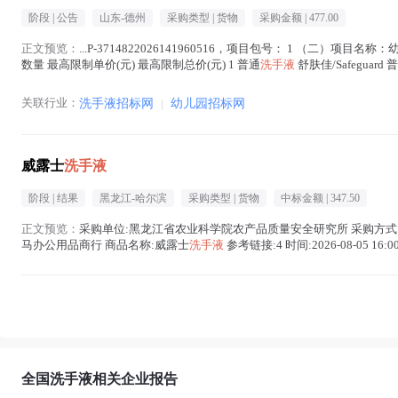
阶段 |
公告
山东-德州
采购类型 |
货物
采购金额 |
477.00
正文预览：
...P-3714822026141960516，项目包号： 1 （二）项目名
数量 最高限制单价(元) 最高限制总价(元) 1 普通
洗手液
舒肤佳/Safeguard 
关联行业：
洗手液招标网
|
幼儿园招标网
威露士
洗手液
阶段 |
结果
黑龙江-哈尔滨
采购类型 |
货物
中标金额 |
347.50
正文预览：
采购单位:黑龙江省农业科学院农产品质量安全研究所 采购方式:直购 销售
马办公用品商行 商品名称:威露士
洗手液
参考链接:4 时间:2026-08-05 16:00
全国洗手液相关企业报告