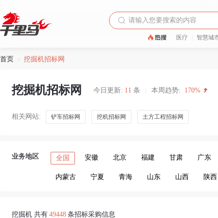
医疗
|
智慧城
首页
挖掘机招标网
/
挖掘机招标网
今日更新:
11
条
|
本周趋势:
170%
相关网站:
铲车招标网
挖机招标网
土方工程招标网
业务地区
安徽
北京
福建
甘肃
广东
全国
内蒙古
宁夏
青海
山东
山西
陕西
挖掘机 共有
49448
条招标采购信息