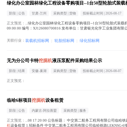
绿化办公室园林绿化工程设备零购项目--1台50型轮胎式装载
阶段 |
公告
甘肃-兰州
采购类型 |
货物
投标截止时间 |
2026-08-17
正文预览：
...绿化办公室园林绿化工程设备零购项目--1台50型轮胎式装载
09:00:00 编号：XJ126080700816 发布单位：甘肃银光化学工业
正文中 )
关联行业：
装载机招标网
|
轮胎招标网
|
绿化招标网
无为分公司卡特
挖掘机
液压泵配件采购结果公示
阶段 |
结果
安徽-巢湖
采购类型 |
货物
投标截止时间 |
2026-08-07
正文预览：
临哈6标项目
挖掘机
设备租赁
阶段 |
公告
内蒙古-阿拉善盟
采购类型 |
服务
正文预览：
...08 17:20:00 公告标题： 中交第二航务工程局有限公司临哈铁
机
设备租赁 1.招标条件 中交第二航务工程局有限公司临哈铁路LEKNSG