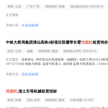
阶段 |
公告
广东-广州
采购类型 |
货物
报名截止时间 |
2026-08-13
正文预览：
关联行业：
水务招标网
中铁大桥局集团漳汕高铁4标项目部履带长臂
挖掘机
租赁询价
阶段 |
公告
福建
采购类型 |
服务
投标截止时间 |
2026-08-12
正文预览：
采购单位: 漳州至汕头高速铁路（福建段）站前工程ZSZQ-4标项目经理部 发
18772115440 招标方邮箱: 监督方联系人: 袁薛财 监督方联系电话: 13360196
关联行业：
高铁招标网
挖掘机
.渣土车等机械租赁招标
阶段 |
结果
河北-沧州
采购类型 |
服务
中标金额 |
33.70万