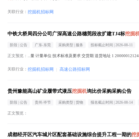
方式进行公...(
挖掘机
在正文中 )
关联行业：
挖掘机招标网
中铁大桥局四分公司广深高速公路穗莞段改扩建TJ4标
挖掘
阶段 |
公告
广东-东莞
采购类型 |
服务
投标截止时间 |
2026-08-11
正文预览：
...量 计量单位 技术标准及要求 交货期 送货地址 1 20000012124
关联行业：
挖掘机招标网
|
高速公路招标网
贵州豫能高山矿业履带式液压
挖掘机
询比价采购采购公告
阶段 |
公告
贵州-毕节
采购类型 |
货物
报名截止时间 |
2026-08-14
正文预览：
成都经开区汽车城片区配套基础设施综合提升工程一期的
挖