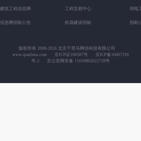
建筑工程信息网
工程交易中心
弱电
信息网招标公告
机场建设招标
招标
版权所有 2008-2026 北京千里马网信科技有限公司
www.qianlima.com
京ICP证160587号
京ICP备16007318
号-2
京公安网安备 11010802022728号