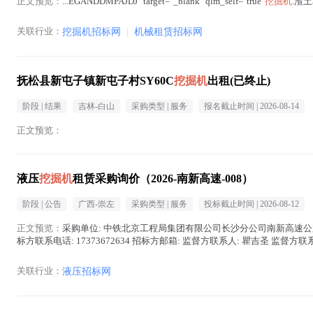
正文预览：
...EGANDDMPAJDJ" target="_blank" qlm_self="true"
挖掘机
.渣土
关联行业：
挖掘机招标网
|
机械租赁招标网
抚松县新屯子镇新屯子村SY60C
挖掘机
出租(已终止)
阶段 |
结果
吉林-白山
采购类型 |
服务
报名截止时间 |
2026-08-14
正文预览：
液压
挖掘机
租赁采购询价（2026-南新高速-008）
阶段 |
公告
广西-崇左
采购类型 |
服务
投标截止时间 |
2026-08-12
正文预览：
采购单位: 中铁北京工程局集团有限公司长沙分公司南新高速公路第三合同段项目
标方联系电话: 17373672634 招标方邮箱: 监督方联系人: 瞿吉圣 监督方联系电话: 
关联行业：
液压招标网