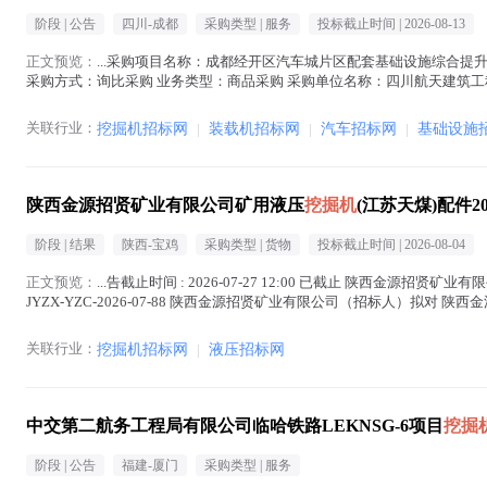
阶段 |
公告
四川-成都
采购类型 |
服务
投标截止时间 |
2026-08-13
正文预览：
...采购项目名称：成都经开区汽车城片区配套基础设施综合提
采购方式：询比采购 业务类型：商品采购 采购单位名称：四川航天建筑工程有限公司 报价起止时
正文中 )
关联行业：
挖掘机招标网
|
装载机招标网
|
汽车招标网
|
基础设施
陕西金源招贤矿业有限公司矿用液压
挖掘机
(江苏天煤)配件2
阶段 |
结果
陕西-宝鸡
采购类型 |
货物
投标截止时间 |
2026-08-04
正文预览：
...告截止时间 : 2026-07-27 12:00 已截止 陕西金源招贤矿
JYZX-YZC-2026-07-88 陕西金源招贤矿业有限公司（招标人）拟对 
关联行业：
挖掘机招标网
|
液压招标网
中交第二航务工程局有限公司临哈铁路LEKNSG-6项目
挖掘
阶段 |
公告
福建-厦门
采购类型 |
服务