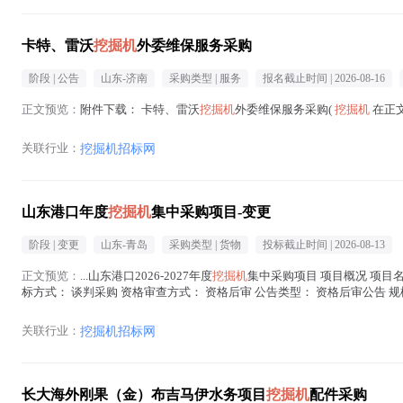
卡特、雷沃
挖掘机
外委维保服务采购
阶段 |
公告
山东-济南
采购类型 |
服务
报名截止时间 |
2026-08-16
正文预览：
附件下载： 卡特、雷沃
挖掘机
外委维保服务采购(
挖掘机
在正文
关联行业：
挖掘机招标网
山东港口年度
挖掘机
集中采购项目-变更
阶段 |
变更
山东-青岛
采购类型 |
货物
投标截止时间 |
2026-08-13
正文预览：
...山东港口2026-2027年度
挖掘机
集中采购项目 项目概况 项目名称
标方式： 谈判采购 资格审查方式： 资格后审 公告类型： 资格后审公告 规模
机
在正文中 )
关联行业：
挖掘机招标网
长大海外刚果（金）布吉马伊水务项目
挖掘机
配件采购