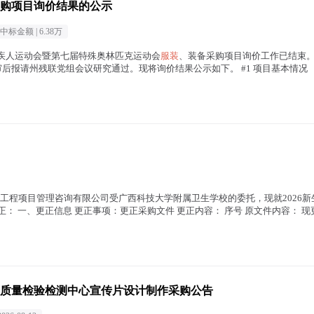
购项目询价结果的公示
中标金额 |
6.38万
残疾人运动会暨第七届特殊奥林匹克运动会
服装
、装备采购项目询价工作已结束。
评审后报请州残联党组会议研究通过。现将询价结果公示如下。 #1 项目基本情
正文中 )
海工程项目管理咨询有限公司受广西科技大学附属卫生学校的委托，现就2026新
正： 一、更正信息 更正事项：更正采购文件 更正内容： 序号 原文件内容： 现更
质量检验检测中心宣传片设计制作采购公告