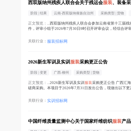
西双版纳州残疾人联合会关于残运会
服装
、装备采
阶段 |
结果
云南-西双版纳傣族自治州
采购类型 |
货物
正文预览：
...西双版纳州残疾人联合会参加云南省第十三届
件，评审小组于2026年7月30日9时召开评审会议，经综合
合会参加云南省第十三届残疾人运动会暨第七届特殊...(
服装
在
关联行业：
服装招标网
2026新生军训及实训
服装
采购更正公告
阶段 |
变更
广西-柳州
采购类型 |
货物
正文预览：
...2026新生军训及实训
服装
采购更正公告 广西汇
磋商采购。本项目于2026年7月31日发出公告，现做出以下更
号 报价 人民币（大写）...(
服装
在正文中 )
关联行业：
实训招标网
中国纤维质量监测中心关于国家纤维纺织
服装
产品