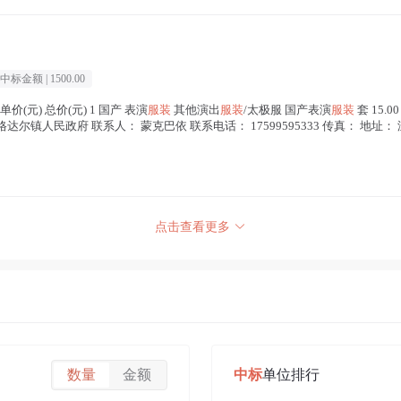
中标金额 |
1500.00
价(元) 总价(元) 1 国产 表演
服装
其他演出
服装
/太极服 国产表演
服装
套 15.
尔镇人民政府 联系人： 蒙克巴依 联系电话： 17599595333 传真： 地址： 
点击查看更多
数量
金额
中标
单位排行