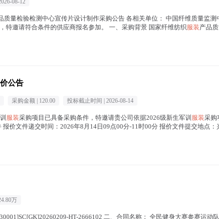
2026-08-12
品质量检验检测中心宣传片设计制作采购公告 各相关单位： 中国纤维质量监测
，特邀请符合条件的供应商报名参加。 一、采购背景 国家纤维纺织
服装
产品质
装
在正文中 )
价公告
采购金额 |
120.00
投标截止时间 |
2026-08-14
军训
服装
采购项目已具备采购条件，特邀请贵公司依据2026级新生军训
服装
采购
 报价文件递交时间：2026年8月14日09点00分-11时00分 报价文件提交
4.80万
0001]SC[GK]20260209-HT-2666102 二、合同名称： 全民健身大赛参赛运动