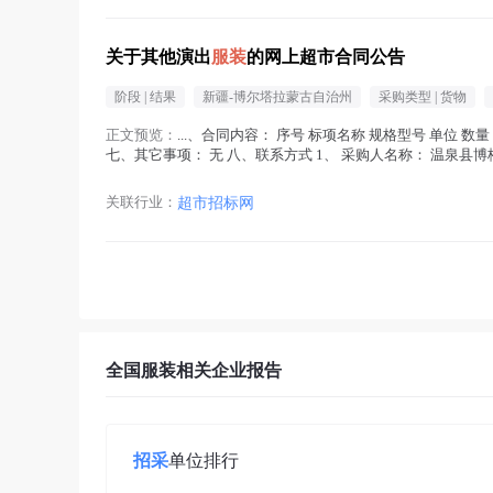
关于其他演出
服装
的网上超市合同公告
阶段 |
结果
新疆-博尔塔拉蒙古自治州
采购类型 |
货物
正文预览：
...、合同内容： 序号 标项名称 规格型号 单位 数量 单
七、其它事项： 无 八、联系方式 1、 采购人名称： 温泉县博格达
关联行业：
超市招标网
全国服装相关企业报告
招采
单位排行