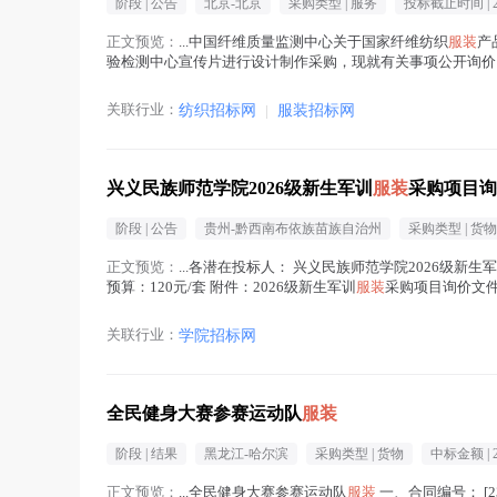
阶段 |
公告
北京-北京
采购类型 |
服务
投标截止时间 |
正文预览：
...中国纤维质量监测中心关于国家纤维纺织
服装
产
验检测中心宣传片进行设计制作采购，现就有关事项公开询价
第一批国家级产品质检中心，现为国家市场监管总局直...(
服
关联行业：
纺织招标网
|
服装招标网
兴义民族师范学院2026级新生军训
服装
采购项目询
阶段 |
公告
贵州-黔西南布依族苗族自治州
采购类型 |
货物
正文预览：
...各潜在投标人： 兴义民族师范学院2026级新生
预算：120元/套 附件：2026级新生军训
服装
采购项目询价文件
D114学生处会议室...(
服装
在正文中 )
关联行业：
学院招标网
全民健身大赛参赛运动队
服装
阶段 |
结果
黑龙江-哈尔滨
采购类型 |
货物
中标金额 |
2
正文预览：
...全民健身大赛参赛运动队
服装
一、合同编号： [23