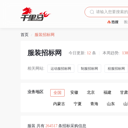
医
首页
服装招标网
/
服装招标网
今日更新:
12
条
|
本周趋势:
13
相关网站:
运动服招标网
制服招标网
校服招标网
业务地区
安徽
北京
福建
甘肃
全国
内蒙古
宁夏
青海
山东
山
服装 共有
264517
条招标采购信息