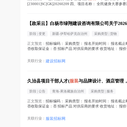
[230001]SC[GK]20260209 四、项目名称： 全民健身大赛参
服装
在正文中 )
【政采云】白杨市绿翔建设咨询有限公司关于202
阶段 |
变更
新疆-伊犁哈萨克自治州
采购类型 |
货物
正文预览：
招标编码： 采购类型： 报名开始时间： 报名截止
否收取保证金：否 招标产品 对供应商的要求 收货地址： 报
在地区： 注册资金： 经...(
服装
在正文中 )
关联行业：
建设招标网
久治县项目干部人才(
服装
与品牌设计、酒店管理
阶段 |
公告
青海-果洛藏族自治州
采购类型 |
服务
正文预览：
招标编码： 采购类型： 报名开始时间： 报名截止
否收取保证金：否 招标产品 对供应商的要求 收货地址： 报
在地区： 注册资金： 经...(
服装
在正文中 )
关联行业：
服装招标网