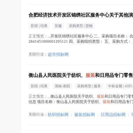
合肥经济技术开发区锦绣社区服务中心关于其他演
阶段 |
结果
安徽
采购类型 |
货物
正文预览：
...开发区锦绣社区服务中心 二、采购项目名称：
2841451000001295121 四、采购组织类型： 五、采
九、联系方式 1、采购人名称：...(
服装
在正文中 )
关联行业：
超市招标网
衡山县人民医院关于纺织、
服装
和日用品专门零售
阶段 |
结果
湖南-衡阳
采购类型 |
服务
中标金额 |
4185.
正文预览：
...衡山县人民医院关于纺织、
服装
和日用品专门零售
信息 项目名称：衡山县人民医院关于纺织、
服装
和日用品专门零
名称：...(
服装
在正文中 )
关联行业：
纺织招标网
|
服装招标网
|
日用品招标网
|