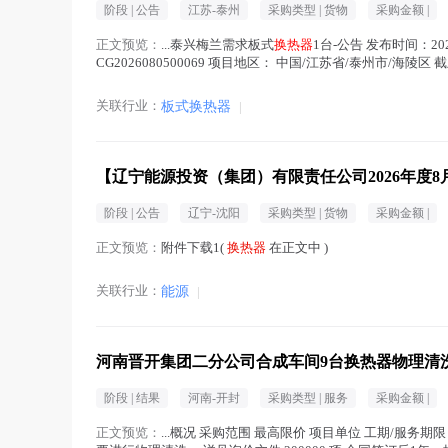
阶段 |
公告
江苏-泰州
采购类型 |
货物
采购金额 |
正文预览：
...泰兴梅兰需求板式
换热器
1台-公告 发布时间：20
CG2026080500069 项目地区： 中国/江苏省/泰州市/海陵区 截止
关联行业：
板式换热器
|
【辽宁能源投资（集团）有限责任公司2026年
阶段 |
公告
辽宁-沈阳
采购类型 |
货物
采购金额 |
正文预览：
附件下载1(
换热器
在正文中 )
关联行业：
能源
|
河南晋开集团二分公司合成车间9台换热器物理清
阶段 |
结果
河南-开封
采购类型 |
服务
采购金额 |
正文预览：
...概况 采购范围 最高限价 项目单位 工期/服务