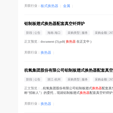
关联行业：
板式换热器
|
金属
|
铝制板翅式换热器配套真空钎焊炉
阶段 |
公告
海南-海口
采购类型 |
服务
采购金额 |
26
正文预览：
document (3).pdf(
换热器
在正文中 )
关联行业：
换热器
|
杭氧集团股份有限公司铝制板翅式换热器配套真空
阶段 |
公告
浙江-杭州
采购类型 |
服务
采购金额 |
26
正文预览：
...杭氧集团股份有限公司铝制板翅式
换热器
配套真
称“招标人”）的委托，现就铝制板翅式
换热器
配套真空钎焊炉
密封的投标文件。 一、项目编号：HYJTjh2026...(
换热器
在正
关联行业：
换热器
|