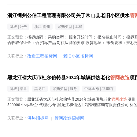
浙江衢州公信工程管理有限公司关于常山县老旧小区供水
管
阶段 |
公告
浙江-衢州
采购类型 |
工程
正文预览：
招标编码： 采购类型： 报名开始时间： 报名截止时间： 投标开
否收取保证金：否 招标产品 对供应商的要求 收货地址： 报价要求：投标
在地区： 注册资金： 经...(
管网改造
在正文中 )
关联行业：
改造工程招标网
|
老旧小区招标网
黑龙江省大庆市杜尔伯特县2024年城镇供热老化
管网改造
项
阶段 |
结果
黑龙江
采购类型 |
服务
中标金额 |
52.00万
正文预览：
黑龙江省大庆市杜尔伯特县2024年城镇供热老化
管网改造
项目（
520000 中标单位: 代理机构: 黑龙江和信达工程管理咨询有限责任公司 标的:
关联行业：
供热招标网
|
管网改造招标网