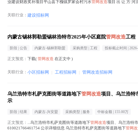
业建设财政奖补项目平山县下槐镇罗家会村污水
管网改造
项目 出 让 方
建设项目 项...(
管网改造
在正文中 )
关联行业：
建设招标网
内蒙古锡林郭勒盟锡林浩特市2025年小区庭院
管网改造
工程
阶段 |
公告
内蒙古-锡林郭勒盟
采购类型 |
工程
投标截止时间 |
2026-
正文预览：
下载(
管网改造
在正文中 )
关联行业：
小区招标网
|
工程招标网
|
管网改造招标网
乌兰浩特市札萨克图街等道路地下
管网改造
项目、乌兰浩特
示
阶段 |
结果
内蒙古-兴安盟
采购类型 |
服务
中标金额 |
155.00万
正文预览：
...乌兰浩特市札萨克图街等道路地下
管网改造
项目、乌兰浩特市
610021766461754 公示详细信息 乌兰浩特市札萨克图街等道路地下
管网改
工作已经结束，中标人已经确定。现将中标结果公布...(
管网改造
在正文中 