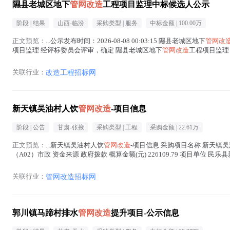
隰县老城区地下
管网改造
工程项目监理中标候选人公示
阶段 |
结果
山西-临汾
采购类型 |
服务
中标金额 |
100.00万
正文预览：
...公示发布时间：2026-08-08 00:03:15 隰县老城区地下
管网改
项目监理 经评标委员会评审，确定 隰县老城区地下
管网改造
工程项目监理
1、中标候选...(
管网改造
在正文中 )
关联行业：
改造工程招标网
新天镇吴油村人饮
管网改造
-项目信息
阶段 |
公告
甘肃-张掖
采购类型 |
工程
采购金额 |
22.61万
正文预览：
...新天镇吴油村人饮
管网改造
-项目信息 采购项目名称 新天镇
（A02）市政 资金来源 政府拨款 概算金额(元) 226109.79 项目单位 
网改造
在正文中 )
关联行业：
管网改造招标网
郭川镇马蹄村排水
管网改造
提升项目-公示信息