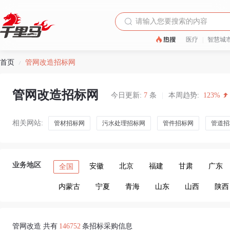
医疗
|
智慧城
首页
管网改造招标网
/
管网改造招标网
今日更新:
7
条
|
本周趋势:
123%
相关网站:
管材招标网
污水处理招标网
管件招标网
管道招
业务地区
安徽
北京
福建
甘肃
广东
全国
内蒙古
宁夏
青海
山东
山西
陕西
管网改造 共有
146752
条招标采购信息