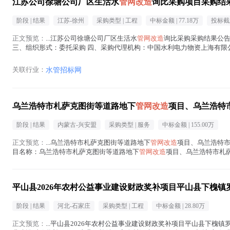
江苏公司徐塘公司厂区生活水
管网改造
询比采购项目采购结
阶段 |
结果
江苏-徐州
采购类型 |
工程
中标金额 |
77.18万
投标截
正文预览：
...江苏公司徐塘公司厂区生活水
管网改造
询比采购采购结果公告 
三、组织形式：委托采购 四、采购代理机构：中国水利电力物资上海有限公司 五、询比采
管网改造
在正文中 )
关联行业：
水管招标网
乌兰浩特市札萨克图街等道路地下
管网改造
项目、乌兰浩特
阶段 |
结果
内蒙古-兴安盟
采购类型 |
服务
中标金额 |
155.00万
正文预览：
...乌兰浩特市札萨克图街等道路地下
管网改造
项目、乌兰浩特市
目名称：乌兰浩特市札萨克图街等道路地下
管网改造
项目、乌兰浩特市札
三、成交信息： 成交供应商： 兴安盟荐堃道路材料有限公...(
管网改造
在正
平山县2026年农村公益事业建设财政奖补项目平山县下槐镇
阶段 |
结果
河北-石家庄
采购类型 |
工程
中标金额 |
28.80万
正文预览：
...平山县2026年农村公益事业建设财政奖补项目平山县下槐镇