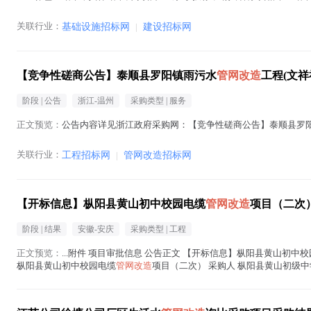
公司 通过 / 3 广州...(
管网改造
在正文中 )
关联行业：
基础设施招标网
|
建设招标网
【竞争性磋商公告】泰顺县罗阳镇雨污水
管网改造
工程(文
阶段 |
公告
浙江-温州
采购类型 |
服务
正文预览：
公告内容详见浙江政府采购网：【竞争性磋商公告】泰顺县罗
关联行业：
工程招标网
|
管网改造招标网
【开标信息】枞阳县黄山初中校园电缆
管网改造
项目（二次）
阶段 |
结果
安徽-安庆
采购类型 |
工程
正文预览：
...附件 项目审批信息 公告正文 【开标信息】枞阳县黄山初中
枞阳县黄山初中校园电缆
管网改造
项目（二次） 采购人 枞阳县黄山初级中
2026-08...(
管网改造
在正文中 )