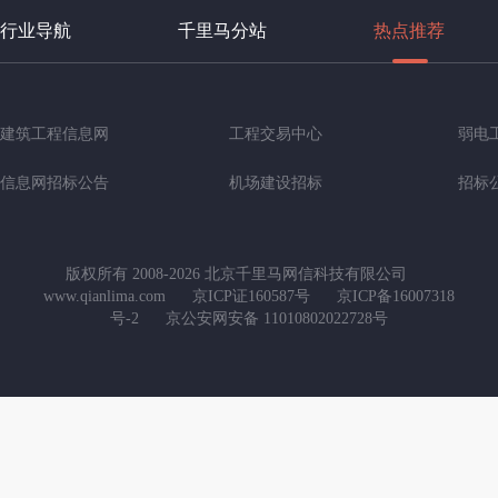
行业导航
千里马分站
热点推荐
建筑工程信息网
工程交易中心
弱电
信息网招标公告
机场建设招标
招标
版权所有 2008-2026 北京千里马网信科技有限公司
www.qianlima.com
京ICP证160587号
京ICP备16007318
号-2
京公安网安备 11010802022728号