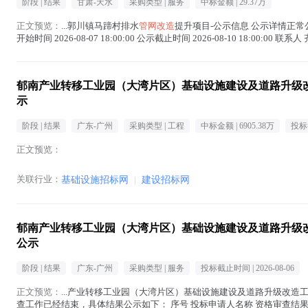
阶段 |
结果
甘肃-天水
采购类型 |
服务
中标金额 |
29.37万
正文预览：
...郭川镇马蹄村排水
管网改造
提升项目-公示信息 公示详情正常
开始时间 2026-08-07 18:00:00 公示截止时间 2026-08-10 18:00:00
郁南产业转移工业园（大湾片区）基础设施建设及道路升级
示
阶段 |
结果
广东-广州
采购类型 |
工程
中标金额 |
6905.38万
投标
正文预览：
关联行业：
基础设施招标网
|
建设招标网
郁南产业转移工业园（大湾片区）基础设施建设及道路升级
公示
阶段 |
结果
广东-广州
采购类型 |
服务
投标截止时间 |
2026-08-06
正文预览：
...产业转移工业园（大湾片区）基础设施建设及道路升级改造
查工作已经结束，具体结果公示如下： 序号 投标申请人名称 资格审查结果（