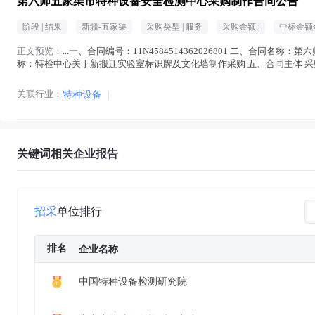
第六师五家渠市特种设备安全检测中心采购制作合同公告
阶段 |
结果
新疆-五家渠
采购类型 |
服务
采购金额 |
中标金额金
正文预览：
...一、合同编号：11N4584514362026801 二、合同名称：
称：特检中心关于新搬迁实验室标识牌及文化墙制作采购 五、合同主体 
督管理局 联系...(
特种设备
在正文中 )
关联行业：
特种设备
|
关键词相关企业报告
招采
单位排行
排名
企业名称
中国特种设备检测研究院