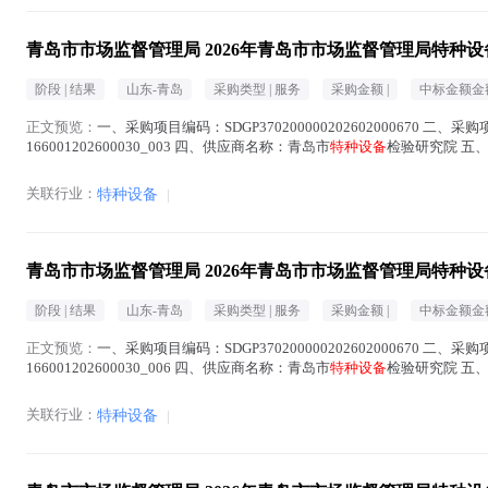
青岛市市场监督管理局 2026年青岛市市场监督管理局特种
阶段 |
结果
山东-青岛
采购类型 |
服务
采购金额 |
中标金额金额
正文预览：
一、采购项目编码：SDGP370200000202602000670 二
166001202600030_003 四、供应商名称：青岛市
特种设备
检验研究院 五、支
关联行业：
特种设备
|
青岛市市场监督管理局 2026年青岛市市场监督管理局特种
阶段 |
结果
山东-青岛
采购类型 |
服务
采购金额 |
中标金额金额
正文预览：
一、采购项目编码：SDGP370200000202602000670 二
166001202600030_006 四、供应商名称：青岛市
特种设备
检验研究院 五、支
关联行业：
特种设备
|