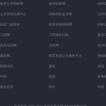
政府公开招标网
政府招标网
政府
公共资源交易中心
招标投标监管网
公共
政府工程投标
政府采购招标网
招标
工程网
工程项目招标
建设
发布信息网
信息网
造价
建设网
教育资源公共服务平台
招投
园林绿化
服装
食堂
印刷
道路
装饰
物业管理
软件
学校