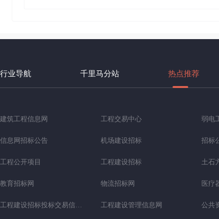
行业导航
千里马分站
热点推荐
建筑工程信息网
工程交易中心
弱电
信息网招标公告
机场建设招标
招标
工程公开项目
工程建设招标
土石
教育招标网
物流招标网
医疗
工程建设招标投标交易信息网
工程建设管理信息网
公共