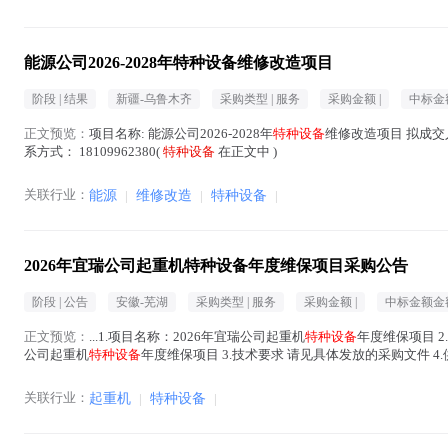
能源公司2026-2028年特种设备维修改造项目
阶段 |
结果
新疆-乌鲁木齐
采购类型 |
服务
采购金额 |
中标金额
正文预览：
项目名称: 能源公司2026-2028年
特种设备
维修改造项目 拟成交
系方式： 18109962380(
特种设备
在正文中 )
关联行业：
能源
|
维修改造
|
特种设备
|
2026年宜瑞公司起重机特种设备年度维保项目采购公告
阶段 |
公告
安徽-芜湖
采购类型 |
服务
采购金额 |
中标金额金额
正文预览：
...1.项目名称：2026年宜瑞公司起重机
特种设备
年度维保项目 2
公司起重机
特种设备
年度维保项目 3.技术要求 请见具体发放的采购文件 4
得低...(
特种设备
在正文中 )
关联行业：
起重机
|
特种设备
|