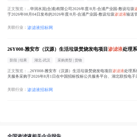
正文预览：
...华润水泥(合浦)有限公司2026年度/8月-合浦产业园-敷设垃圾
于2026年08月04日发布的2026年度/8月-合浦产业园-敷设垃圾
渗滤液
输送管
在正文中 )
关联行业：
渗滤液招标网
26Y008-雅安市（汉源）生活垃圾焚烧发电项目
渗滤液
处理
阶段 |
结果
湖北-武汉
采购类型 |
货物
正文预览：
...26Y008-雅安市（汉源）生活垃圾焚烧发电项目
渗滤液
处理系
关服务采购于2026年8月1日在中国招标投标公共服务平台、湖北联投电子采
本次采购的成交结果予以公告...(
渗滤液
在正文中 )
关联行业：
渗滤液招标网
全国渗滤液相关企业报告