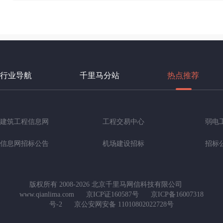
行业导航
千里马分站
热点推荐
建筑工程信息网
工程交易中心
弱电
信息网招标公告
机场建设招标
招标
版权所有 2008-2026 北京千里马网信科技有限公司
www.qianlima.com
京ICP证160587号
京ICP备16007318
号-2
京公安网安备 11010802022728号