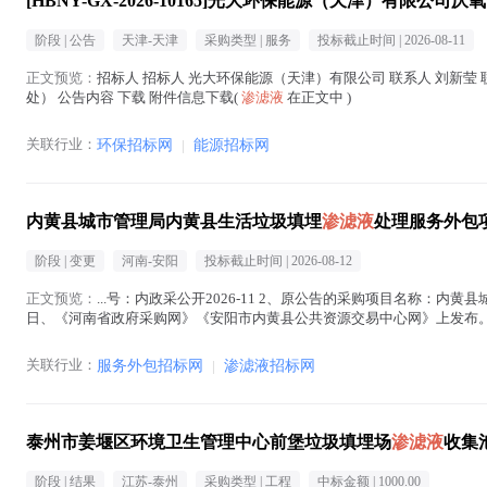
[HBNY-GX-2026-10165]光大环保能源（天津）有限公
阶段 |
公告
天津-天津
采购类型 |
服务
投标截止时间 |
2026-08-11
正文预览：
招标人 招标人 光大环保能源（天津）有限公司 联系人 刘新莹 联系
处） 公告内容 下载 附件信息下载(
渗滤液
在正文中 )
关联行业：
环保招标网
|
能源招标网
内黄县城市管理局内黄县生活垃圾填埋
渗滤液
处理服务外包
阶段 |
变更
河南-安阳
投标截止时间 |
2026-08-12
正文预览：
...号：内政采公开2026-11 2、原公告的采购项目名称：内
日、《河南省政府采购网》《安阳市内黄县公共资源交易中心网》上发布。招标公
（北京时间） 二、更正信息...(
渗滤液
在正文中 )
关联行业：
服务外包招标网
|
渗滤液招标网
泰州市姜堰区环境卫生管理中心前堡垃圾填埋场
渗滤液
收集
阶段 |
结果
江苏-泰州
采购类型 |
工程
中标金额 |
1000.00