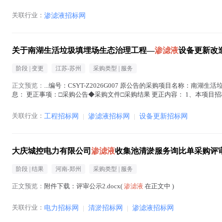
关联行业：
渗滤液招标网
关于南湖生活垃圾填埋场生态治理工程—
渗滤液
设备更新改
阶段 |
变更
江苏-苏州
采购类型 |
服务
正文预览：
...编号：CSYT-Z2026G007 原公告的采购项目名称：南湖
息： 更正事项：□采购公告◆采购文件□采购结果 更正内容： 1、本项
平台二期招投标人入口-交易...(
渗滤液
在正文中 )
关联行业：
工程招标网
|
渗滤液招标网
|
设备更新招标网
大庆城控电力有限公司
渗滤液
收集池清淤服务询比单采购评
阶段 |
结果
河南-郑州
采购类型 |
服务
正文预览：
附件下载：评审公示2.docx(
渗滤液
在正文中 )
关联行业：
电力招标网
|
清淤招标网
|
渗滤液招标网