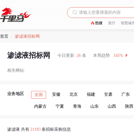
医疗
|
智慧城
首页
渗滤液招标网
/
渗滤液招标网
今日更新:
26
条
|
本周趋势:
145%
相关网站:
业务地区
安徽
北京
福建
甘肃
广东
全国
内蒙古
宁夏
青海
山东
山西
陕西
渗滤液 共有
21183
条招标采购信息