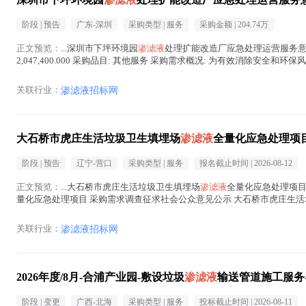
阶段 |
预告
广东-深圳
采购类型 |
服务
采购金额 |
204.74万
正文预览：
...深圳市下坪环境园
渗滤液
处理扩能改造厂应急处理运营服务意向
2,047,400.000 采购品目: 其他服务 采购需求概况: 为有效消除安全
急处理，服务内容为通...(
渗滤液
在正文中 )
关联行业：
渗滤液招标网
大石桥市虎庄生活垃圾卫生填埋场
渗滤液
全量化应急处理项
阶段 |
预告
辽宁-营口
采购类型 |
服务
报名截止时间 |
2026-08-12
正文预览：
...大石桥市虎庄生活垃圾卫生填埋场
渗滤液
全量化应急处理项目 
量化应急处理项目 采购需求调查征求社会公众意见公示 大石桥市虎庄生
府采购法》《政府采购需求管理办法...(
渗滤液
在正文中 )
关联行业：
渗滤液招标网
2026年度/8月-合浦产业园-敷设垃圾
渗滤液
输送管道施工服务
阶段 |
变更
广西-北海
采购类型 |
服务
投标截止时间 |
2026-08-11