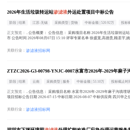
2026年生活垃圾转运站
渗滤液
外运处置项目中标公告
阶段 |
结果
江苏-无锡
采购类型 |
货物
中标金额 |
520.92万
投标截
正文预览：
...公告概要： 公告信息： 采购项目名称 2026年生活垃圾转运站
市 公告时间 2026年08月07日 15:10 评审专家名单 徐盛茏,高德贵,顾圣宇
液
在正文中 )
关联行业：
渗滤液招标网
ZTZC2026-G3-00798-YNJC-0007水富市2026年-2029年
阶段 |
结果
云南
采购类型 |
服务
中标金额 |
53.10万
投标截止时间
正文预览：
...公告信息： 采购项目名称 水富市2026年-2029年麻子沟填埋
项目招标公告日期 2026-07-15 中标日期 2026-08-07 中标供应商 四
)
关联行业：
渗滤液招标网
深圳市下坪环境园
渗滤液
处理扩能改造厂应急处理运营服务