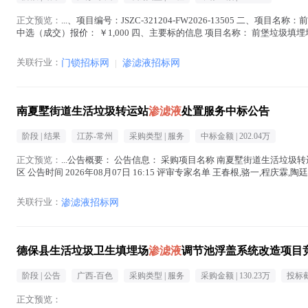
正文预览：
...、项目编号：JSZC-321204-FW2026-13505 二、项目名
中选（成交）报价： ￥1,000 四、主要标的信息 项目名称： 前堡垃圾填埋
中 )
关联行业：
门锁招标网
|
渗滤液招标网
南夏墅街道生活垃圾转运站
渗滤液
处置服务中标公告
阶段 |
结果
江苏-常州
采购类型 |
服务
中标金额 |
202.04万
正文预览：
...公告概要： 公告信息： 采购项目名称 南夏墅街道生活垃圾
区 公告时间 2026年08月07日 16:15 评审专家名单 王春根,骆一,程庆霖,
滤液
在正文中 )
关联行业：
渗滤液招标网
德保县生活垃圾卫生填埋场
渗滤液
调节池浮盖系统改造项目
阶段 |
公告
广西-百色
采购类型 |
服务
采购金额 |
130.23万
投标截
正文预览：