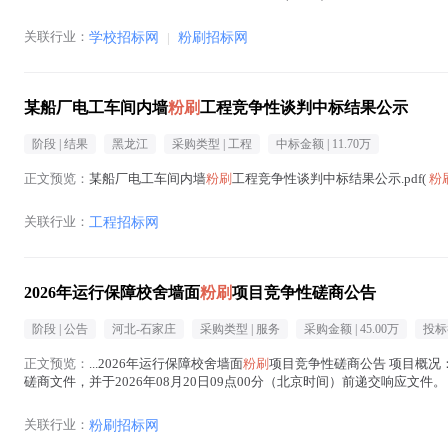
关联行业：
学校招标网
|
粉刷招标网
某船厂电工车间内墙
粉刷
工程竞争性谈判中标结果公示
阶段 |
结果
黑龙江
采购类型 |
工程
中标金额 |
11.70万
正文预览：
某船厂电工车间内墙
粉刷
工程竞争性谈判中标结果公示.pdf(
粉
关联行业：
工程招标网
2026年运行保障校舍墙面
粉刷
项目竞争性磋商公告
阶段 |
公告
河北-石家庄
采购类型 |
服务
采购金额 |
45.00万
投标
正文预览：
...2026年运行保障校舍墙面
粉刷
项目竞争性磋商公告 项目概况：
磋商文件，并于2026年08月20日09点00分（北京时间）前递交响应文件。 一
采购方式：竞...(
粉刷
在正文中 )
关联行业：
粉刷招标网