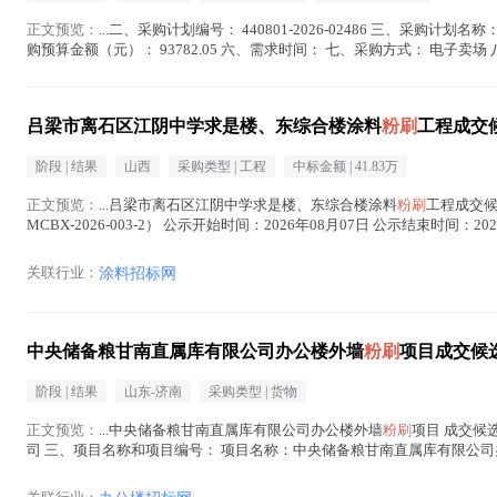
正文预览：
...二、采购计划编号： 440801-2026-02486 三、采购计划
购预算金额（元）： 93782.05 六、需求时间： 七、采购方式： 电子卖场 八、备案
)
吕梁市离石区江阴中学求是楼、东综合楼涂料
粉刷
工程成交
阶段 |
结果
山西
采购类型 |
工程
中标金额 |
41.83万
正文预览：
...吕梁市离石区江阴中学求是楼、东综合楼涂料
粉刷
工程成交候
MCBX-2026-003-2） 公示开始时间：2026年08月07日 公示结
楼、东综合楼涂料
粉刷
工程...(
粉刷
在正文中 )
关联行业：
涂料招标网
中央储备粮甘南直属库有限公司办公楼外墙
粉刷
项目成交候
阶段 |
结果
山东-济南
采购类型 |
货物
正文预览：
...中央储备粮甘南直属库有限公司办公楼外墙
粉刷
项目 成交候
司 三、项目名称和项目编号： 项目名称：中央储备粮甘南直属库有限公
序 排序 成交候选人名称 1...(
粉刷
在正文中 )