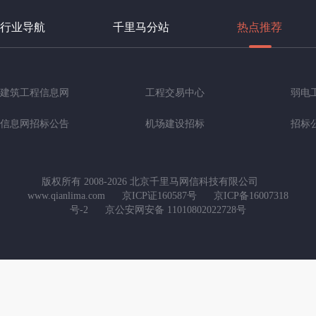
行业导航
千里马分站
热点推荐
建筑工程信息网
工程交易中心
弱电
信息网招标公告
机场建设招标
招标
版权所有 2008-2026 北京千里马网信科技有限公司
www.qianlima.com
京ICP证160587号
京ICP备16007318
号-2
京公安网安备 11010802022728号