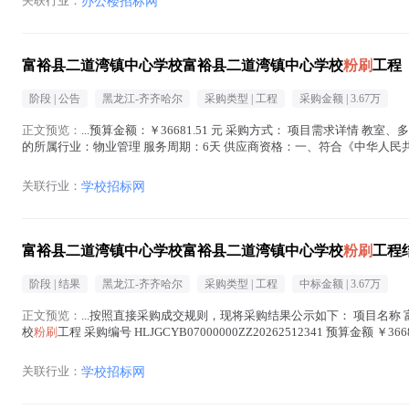
关联行业：
办公楼招标网
富裕县二道湾镇中心学校富裕县二道湾镇中心学校
粉刷
工程
阶段 |
公告
黑龙江-齐齐哈尔
采购类型 |
工程
采购金额 |
3.67万
正文预览：
...预算金额：￥36681.51 元 采购方式： 项目需求详情 教
的所属行业：物业管理 服务周期：6天 供应商资格：一、符合《中华人
求：无。 三、特定的资格要求：无。...(
粉刷
在正文中 )
关联行业：
学校招标网
富裕县二道湾镇中心学校富裕县二道湾镇中心学校
粉刷
工程
阶段 |
结果
黑龙江-齐齐哈尔
采购类型 |
工程
中标金额 |
3.67万
正文预览：
...按照直接采购成交规则，现将采购结果公示如下： 项目名称
校
粉刷
工程 采购编号 HLJGCYB07000000ZZ20262512341 预算金额 
关联行业：
学校招标网