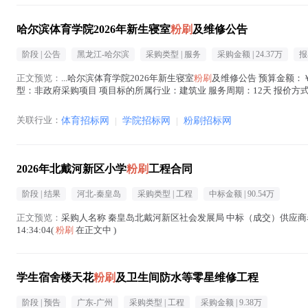
哈尔滨体育学院2026年新生寝室
粉刷
及维修公告
阶段 |
公告
黑龙江-哈尔滨
采购类型 |
服务
采购金额 |
24.37万
报
正文预览：
...哈尔滨体育学院2026年新生寝室
粉刷
及维修公告 预算金额：￥24
型：非政府采购项目 项目标的所属行业：建筑业 服务周期：12天 报价
哈尔滨市南岗区大成...(
粉刷
在正文中 )
关联行业：
体育招标网
|
学院招标网
|
粉刷招标网
2026年北戴河新区小学
粉刷
工程合同
阶段 |
结果
河北-秦皇岛
采购类型 |
工程
中标金额 |
90.54万
正文预览：
采购人名称 秦皇岛北戴河新区社会发展局 中标（成交）供应商名称 北
14:34:04(
粉刷
在正文中 )
学生宿舍楼天花
粉刷
及卫生间防水等零星维修工程
阶段 |
预告
广东-广州
采购类型 |
工程
采购金额 |
9.38万