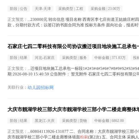
阶段 |
公告
天津-天津
采购类型 |
工程
采购金额 |
23.00万
正文预览：
...230000元 转出信息 项目名称 西青区李七庄街道王姑娘
款，分期付款方式：以签订的书面合同为准 投标方条件 面向社会，报名时需
石家庄七四二零科技有限公司协议搬迁项目地块施工总承包一标段1#2#
阶段 |
结果
河北-石家庄
采购类型 |
服务
中标金额 |
371.83万
投
正文预览：
...迁项目地块施工总承包一标段1#2#3#4#5#6#7#8#9#S2#S3
期:2026-08-10 15:40:59 公告附件： 暂无附件 石家庄七四二零科技有限公
关联行业：
幼儿园招标网
大庆市靓湖学校三部大庆市靓湖学校三部小学二楼走廊整体
阶段 |
结果
黑龙江-大庆
采购类型 |
货物
中标金额 |
6862.00
正文预览：
...60804113926-131077 二、合同名称：大庆市靓湖学校
庆市靓湖学校三部小学二楼走廊整体墙面
粉刷
(第2次) 五、合同主体 采购