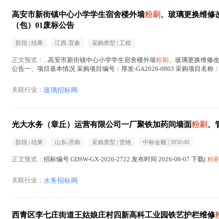
高安市新街镇中心小学学生宿舍楼外墙
粉刷
、玻璃更换维修
（包）01废标公告
阶段 |
结果
江西-宜春
采购类型 |
工程
正文预览：
...高安市新街镇中心小学学生宿舍楼外墙
粉刷
、玻璃更换维修
公告一、项目基本情况 采购项目编号：厚发-GA2026-0803 采购项目
应商不满三家，判定项目流标 三、凡对本...(
粉刷
在正文中 )
关联行业：
玻璃招标网
光大水务（章丘）运营有限公司一厂聚铁加药间墙面
粉刷
、
阶段 |
结果
山东-济南
采购类型 |
货物
中标金额 |
5950.00
正文预览：
招标编号 GDSW-GX-2026-2722 发布时间 2026-08-07 下载(
粉
关联行业：
水务招标网
西青区李七庄街道王姑娘庄村四新高科工业园铁艺护栏维修