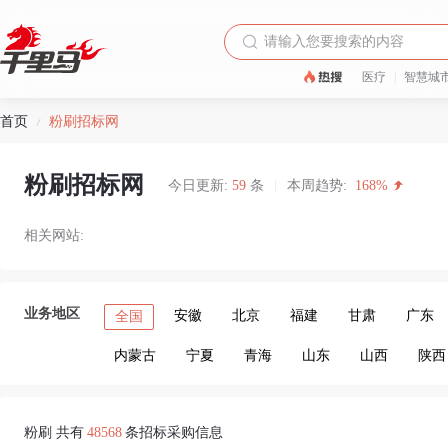
医疗
|
智慧城
首页
粉刷招标网
/
粉刷招标网
今日更新:
59
条
|
本周趋势:
168%
相关网站:
业务地区
安徽
北京
福建
甘肃
广东
全国
内蒙古
宁夏
青海
山东
山西
陕西
粉刷 共有
48568
条招标采购信息