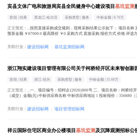
宾县文体广电和旅游局宾县全民健身中心建设项目
基坑监测
阶段 |
结果
黑龙江-哈尔滨
采购类型 |
服务
中标金额 |
8.70万
正文预览：
...按照直接采购成交规则，现将采购结果公示如下： 项目名称
预算金额 ￥87000.0 最高限价 ￥0 采购方式 直接采购 报价方式 价格 
测
在正文中 )
关联行业：
建设招标网
|
基坑监测招标网
浙江翔实建设项目管理有限公司关于柯桥经开区未来智创新
阶段 |
结果
浙江-绍兴
采购类型 |
服务
中标金额 |
35.69万
正文预览：
...一、项目编号：绍柯企{2026}806号 二、项目名称：柯
（成交）金额(元) 中标供应商名称 中标供应商地址 1 投标报价：356880
标...(
基坑监测
在正文中 )
关联行业：
建设招标网
|
项目管理招标网
祥云国际住宅区商业办公楼项目
基坑监测
及沉降观测招标公