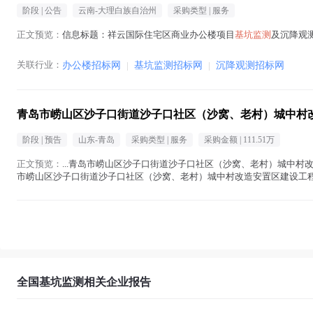
阶段 |
公告
云南-大理白族自治州
采购类型 |
服务
正文预览：
信息标题：祥云国际住宅区商业办公楼项目
基坑监测
及沉降观测
关联行业：
办公楼招标网
|
基坑监测招标网
|
沉降观测招标网
青岛市崂山区沙子口街道沙子口社区（沙窝、老村）城中村
阶段 |
预告
山东-青岛
采购类型 |
服务
采购金额 |
111.51万
正文预览：
...青岛市崂山区沙子口街道沙子口社区（沙窝、老村）城中村
市崂山区沙子口街道沙子口社区（沙窝、老村）城中村改造安置区建设工
山区沙子口街道，崂峰路以南，沙子...(
基坑监测
在正文中 )
全国基坑监测相关企业报告