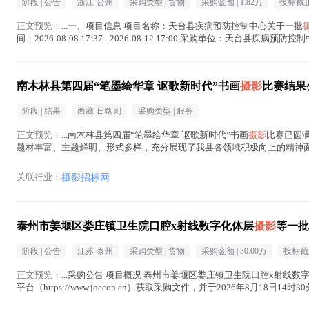
阶段 |
公告
浙江-台州
采购类型 |
货物
采购金额 |
1.82万
投标截止
正文预览：
...一、项目信息 项目名称：天台县疾病预防控制中心关于一批
间：2026-08-08 17:37 - 2026-08-12 17:00 采购单位：天台县
南木林县第四届“笔墨绘华章 讴歌新时代”书画
摄影
比赛结果
阶段 |
结果
西藏-日喀则
采购类型 |
服务
正文预览：
...南木林县第四届“笔墨绘华章 讴歌新时代”书画
摄影
比赛已圆
题材丰富、主题鲜明、形式多样，充分展现了我县各领域积极向上的精神面
选，最终评出各类别获奖作品若干。现将比赛结果公布...(
摄影
在正文中 )
关联行业：
摄影招标网
泰州市姜堰区娄庄镇卫生院口腔x射线数字化体层
摄影
等一批
阶段 |
公告
江苏-泰州
采购类型 |
货物
采购金额 |
30.00万
投标截
正文预览：
...采购公告 项目概况 泰州市姜堰区娄庄镇卫生院口腔x射线数
平台（https://www.joccon.cn）获取采购文件，并于2026年8月18日14
在正文中 )