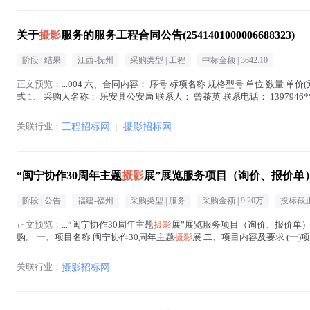
关于
摄影
服务的服务工程合同公告(2541401000006688323)
阶段 |
结果
江西-抚州
采购类型 |
工程
中标金额 |
3642.10
正文预览：
...004 六、合同内容： 序号 标项名称 规格型号 单位 数量 单价(元
式 1、 采购人名称： 乐安县公安局 联系人： 曾茶英 联系电话： 1397946
关联行业：
工程招标网
|
摄影招标网
“闽宁协作30周年主题
摄影
展”展览服务项目（询价、报价单
阶段 |
公告
福建-福州
采购类型 |
服务
采购金额 |
9.20万
投标截止
正文预览：
...“闽宁协作30周年主题
摄影
展”展览服务项目（询价、报价单）
购。 一、项目名称 闽宁协作30周年主题
摄影
展 二、项目内容及要求 (一)
计划展出
摄影
作品约100...(
摄影
在正文中 )
关联行业：
摄影招标网