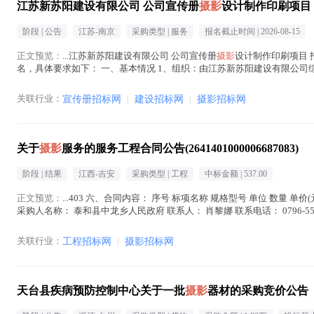
江苏新苏阳建设有限公司 公司宣传册
摄影
设计制作印刷项目
阶段 |
公告
江苏-南京
采购类型 |
服务
报名截止时间 |
2026-08-15
正文预览：
...江苏新苏阳建设有限公司 公司宣传册
摄影
设计制作印刷项目 
名，具体要求如下： 一、基本情况 1、组织：由江苏新苏阳建设有限公司
内容：对新苏阳公司提供宣传册项目
摄影
（含航拍...(
摄影
在正文中 )
关联行业：
宣传册招标网
|
建设招标网
|
摄影招标网
关于
摄影
服务的服务工程合同公告(2641401000006687083)
阶段 |
结果
江西-吉安
采购类型 |
工程
中标金额 |
537.00
正文预览：
...403 六、合同内容： 序号 标项名称 规格型号 单位 数量 单价(元
采购人名称： 泰和县中龙乡人民政府 联系人： 肖黎娜 联系电话： 0796-557
关联行业：
工程招标网
|
摄影招标网
天台县疾病预防控制中心关于一批
摄影
器材的采购竞价公告