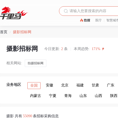
医疗
|
智慧城
首页
摄影招标网
/
摄影招标网
今日更新:
2
条
|
本周趋势:
171%
相关网站:
拍摄招标网
业务地区
安徽
北京
福建
甘肃
广东
全国
内蒙古
宁夏
青海
山东
山西
陕西
摄影 共有
55090
条招标采购信息