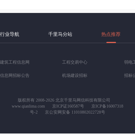
行业导航
千里马分站
热点推荐
建筑工程信息网
工程交易中心
弱电
信息网招标公告
机场建设招标
招标
版权所有 2008-2026 北京千里马网信科技有限公司
www.qianlima.com
京ICP证160587号
京ICP备16007318
号-2
京公安网安备 11010802022728号