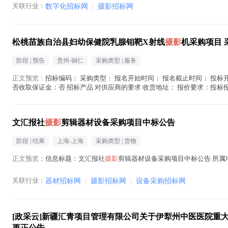
关联行业：
数字化招标网
|
摄影招标网
松桃苗族自治县妇幼保健院乳腺钼靶X射线
摄影
机采购项目 
阶段 |
预告
贵州-铜仁
采购类型 |
服务
正文预览：
招标编码： 采购类型： 报名开始时间： 报名截止时间： 投标开
否收取保证金：否 招标产品 对供应商的要求 收货地址： 报价要求：投标
在地区： 注册资金： 经...(
摄影
在正文中 )
文汇报社
摄影
剪辑器材设备采购项目中标公告
阶段 |
结果
上海-上海
采购类型 |
货物
正文预览：
信息标题：文汇报社
摄影
剪辑器材设备采购项目中标公告 所属地区：
关联行业：
器材招标网
|
摄影招标网
|
设备采购招标网
[政采云]新疆汇青项目管理有限公司关于伊犁州中医医院重
更正公告