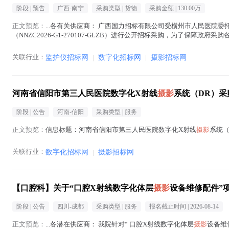
阶段 |
预告
广西-南宁
采购类型 |
货物
采购金额 |
130.00万
正文预览：
...各有关供应商： 广西国力招标有限公司受横州市人民医院委
（NNZC2026-G1-270107-GLZB）进行公开招标采购，为了
标准的内容予以预公示。各有关供应...(
摄影
在正文中 )
关联行业：
监护仪招标网
|
数字化招标网
|
摄影招标网
河南省信阳市第三人民医院数字化X射线
摄影
系统（DR）
阶段 |
公告
河南-信阳
采购类型 |
服务
正文预览：
信息标题：河南省信阳市第三人民医院数字化X射线
摄影
系统（
关联行业：
数字化招标网
|
摄影招标网
【口腔科】关于“口腔X射线数字化体层
摄影
设备维修配件”
阶段 |
公告
四川-成都
采购类型 |
服务
报名截止时间 |
2026-08-14
正文预览：
...各潜在供应商： 我院针对“ 口腔X射线数字化体层
摄影
设备维