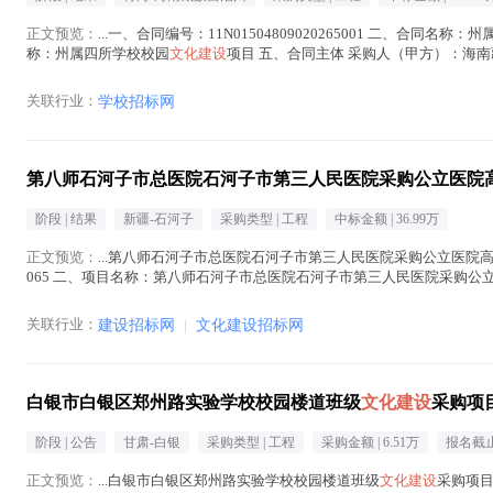
正文预览：
...一、合同编号：11N01504809020265001 二、合同名称
称：州属四所学校校园
文化建设
项目 五、合同主体 采购人（甲方）：海南藏
商（乙方...(
文化建设
在正文中 )
关联行业：
学校招标网
第八师石河子市总医院石河子市第三人民医院采购公立医院
阶段 |
结果
新疆-石河子
采购类型 |
工程
中标金额 |
36.99万
正文预览：
...第八师石河子市总医院石河子市第三人民医院采购公立医院
065 二、项目名称：第八师石河子市总医院石河子市第三人民医院采购公
供应商名称 供应商地址 中...(
文化建设
在正文中 )
关联行业：
建设招标网
|
文化建设招标网
白银市白银区郑州路实验学校校园楼道班级
文化建设
采购项
阶段 |
公告
甘肃-白银
采购类型 |
工程
采购金额 |
6.51万
报名截止
正文预览：
...白银市白银区郑州路实验学校校园楼道班级
文化建设
采购项目