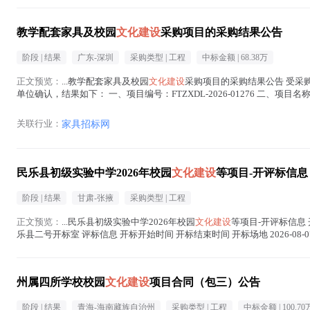
教学配套家具及校园
文化建设
采购项目的采购结果公告
阶段 |
结果
广东-深圳
采购类型 |
工程
中标金额 |
68.38万
正文预览：
...教学配套家具及校园
文化建设
采购项目的采购结果公告 受采
单位确认，结果如下： 一、项目编号：FTZXDL-2026-01276 二、项
（元） 1 深圳市中美森源家具发展...(
文化建设
在正文中 )
关联行业：
家具招标网
民乐县初级实验中学2026年校园
文化建设
等项目-开评标信息
阶段 |
结果
甘肃-张掖
采购类型 |
工程
正文预览：
...民乐县初级实验中学2026年校园
文化建设
等项目-开评标信息 开标
乐县二号开标室 评标信息 开标开始时间 开标结束时间 开标场地 2026-08-07 09:15
州属四所学校校园
文化建设
项目合同（包三）公告
阶段 |
结果
青海-海南藏族自治州
采购类型 |
工程
中标金额 |
100.70