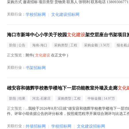
采购方式 邀请招标 项目类型 货物类 联系人 张明利 联系电话 138093067
文化建设
在正文中 )
关联行业：
学校招标网
|
文化建设招标网
海口市新埠中心小学关于校园
文化建设
架空层座台书架项目
阶段 |
公告
海南-海口
采购类型 |
工程
采购金额 |
3.50万
报名截止
正文预览：
附件(
文化建设
在正文中 )
关联行业：
书架招标网
雄安容和德辉学校教学楼地下一层功能教室外墙及走廊
文化
阶段 |
结果
河北-石家庄
采购类型 |
工程
中标金额 |
14.97万
正文预览：
...我校于2026年8月5日就“雄安容和德辉学校教学楼地下一
件。评审小组依据公告的评分标准，按照规范程序开展综合测评与比选工作
中选金额：149745元 大 写：壹拾肆...(
文化建设
在正文中 )
关联行业：
外墙招标网
|
学校招标网
|
文化建设招标网