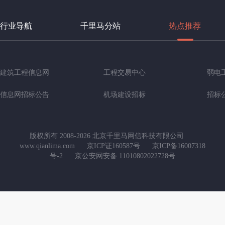
行业导航
千里马分站
热点推荐
建筑工程信息网
工程交易中心
弱电
信息网招标公告
机场建设招标
招标
版权所有 2008-2026 北京千里马网信科技有限公司
www.qianlima.com
京ICP证160587号
京ICP备16007318
号-2
京公安网安备 11010802022728号