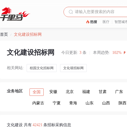
医疗
|
智慧城
首页
文化建设招标网
/
文化建设招标网
今日更新:
3
条
|
本周趋势:
102%
相关网站:
校园文化招标网
文化墙招标网
业务地区
安徽
北京
福建
甘肃
广东
全国
内蒙古
宁夏
青海
山东
山西
陕西
文化建设 共有
42421
条招标采购信息