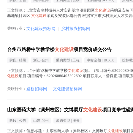
阶段 |
公告
四川-宜宾
采购类型 |
货物
采购金额 |
43.67万
报名截
正文预览：
...宜宾市乡村振兴人才实训基地项目园区
文化建设
采购及安装 可投
基地项目园区
文化建设
采购及安装比选公告 根据宜宾市乡村振兴人才实
选的方式确定...(
文化建设
在正文中 )
关联行业：
文化建设招标网
|
乡村振兴招标网
台州市路桥中学教学楼
文化建设
项目竞价成交公告
阶段 |
结果
浙江-台州
采购类型 |
工程
中标金额 |
19.60万
投标截
正文预览：
...台州市路桥中学教学楼
文化建设
项目 （项目编号:620260
化建设
项目 项目编号：62026080405392692 项目联系人：曾良正 项目
化建设
在正文中 )
关联行业：
路桥招标网
|
文化建设招标网
山东医药大学（滨州校区）文博展厅
文化建设
项目竞争性磋
阶段 |
公告
山东-滨州
采购类型 |
服务
正文预览：
信息标题：山东医药大学（滨州校区）文博展厅
文化建设
项目竞