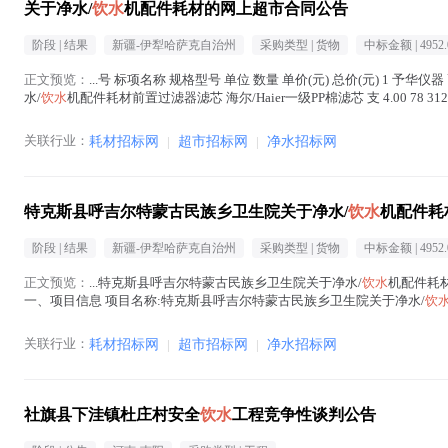
关于净水/
饮水
机配件耗材的网上超市合同公告
阶段 |
结果
新疆-伊犁哈萨克自治州
采购类型 |
货物
中标金额 |
4952.
正文预览：
...号 标项名称 规格型号 单位 数量 单价(元) 总价(元) 1 予华仪
水/
饮水
机配件耗材前置过滤器滤芯 海尔/Haier一级PP棉滤芯 支 4.00 78 312 3
关联行业：
耗材招标网
|
超市招标网
|
净水招标网
特克斯县呼吉尔特蒙古民族乡卫生院关于净水/
饮水
机配件耗
阶段 |
结果
新疆-伊犁哈萨克自治州
采购类型 |
货物
中标金额 |
4952.
正文预览：
...特克斯县呼吉尔特蒙古民族乡卫生院关于净水/
饮水
机配件耗材
一、项目信息 项目名称:特克斯县呼吉尔特蒙古民族乡卫生院关于净水/
饮
话:1...(
饮水
在正文中 )
关联行业：
耗材招标网
|
超市招标网
|
净水招标网
社旗县下洼镇杜庄村安全
饮水
工程竞争性谈判公告