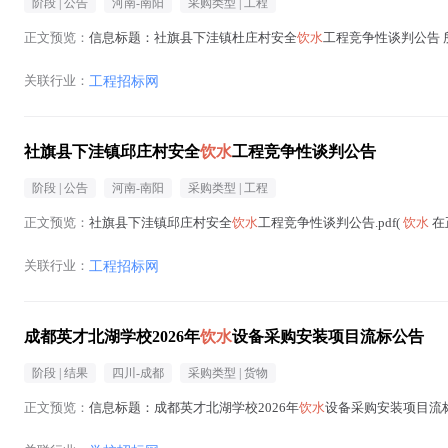
阶段 |
公告
河南-南阳
采购类型 |
工程
正文预览：
信息标题：社旗县下洼镇杜庄村安全
饮水
工程竞争性谈判公告 所属
关联行业：
工程招标网
社旗县下洼镇邱庄村安全
饮水
工程竞争性谈判公告
阶段 |
公告
河南-南阳
采购类型 |
工程
正文预览：
社旗县下洼镇邱庄村安全
饮水
工程竞争性谈判公告.pdf(
饮水
在
关联行业：
工程招标网
成都英才北湖学校2026年
饮水
设备采购安装项目流标公告
阶段 |
结果
四川-成都
采购类型 |
货物
正文预览：
信息标题：成都英才北湖学校2026年
饮水
设备采购安装项目流标公