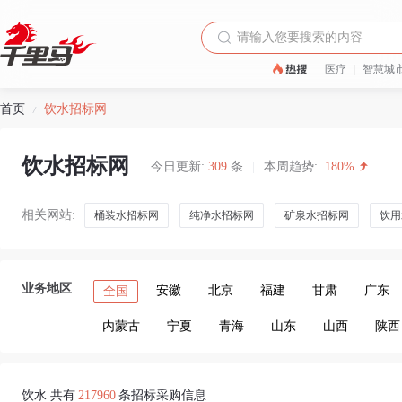
医疗
|
智慧城
首页
饮水招标网
/
饮水招标网
今日更新:
309
条
|
本周趋势:
180%
相关网站:
桶装水招标网
纯净水招标网
矿泉水招标网
饮用
业务地区
安徽
北京
福建
甘肃
广东
全国
内蒙古
宁夏
青海
山东
山西
陕西
饮水 共有
217960
条招标采购信息