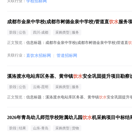
关联行业：
学校招标网
成都市金泉中学校(成都市树德金泉中学校)管道直
饮水
服务
阶段 |
公告
四川-成都
采购类型 |
服务
正文预览：
信息标题：成都市金泉中学校(成都市树德金泉中学校)管道直
饮
关联行业：
直饮水招标网
|
管道招标网
溪洛渡水电站库区务基、黄华镇
饮水
安全巩固提升项目勘察
阶段 |
公告
云南-昆明
采购类型 |
服务
正文预览：
信息标题：溪洛渡水电站库区务基、黄华镇
饮水
安全巩固提升项
2026年青岛幼儿师范学校附属幼儿园
饮水
机采购项目中标结
阶段 |
结果
山东-青岛
采购类型 |
货物