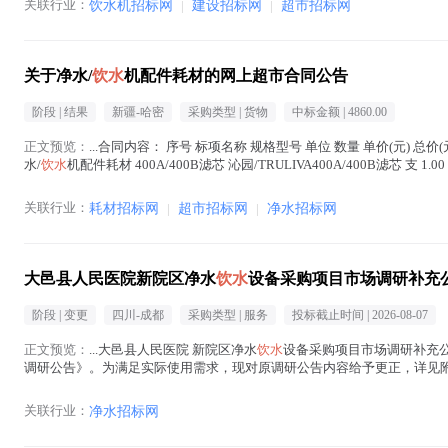
关联行业：
饮水机招标网
|
建设招标网
|
超市招标网
关于净水/
饮水
机配件耗材的网上超市合同公告
阶段 |
结果
新疆-哈密
采购类型 |
货物
中标金额 |
4860.00
正文预览：
...合同内容： 序号 标项名称 规格型号 单位 数量 单价(元) 总价(元
水/
饮水
机配件耗材 400A/400B滤芯 沁园/TRULIVA400A/400B滤芯 支 1.00 1
关联行业：
耗材招标网
|
超市招标网
|
净水招标网
大邑县人民医院新院区净水
饮水
设备采购项目市场调研补充
阶段 |
变更
四川-成都
采购类型 |
服务
投标截止时间 |
2026-08-07
正文预览：
...大邑县人民医院 新院区净水
饮水
设备采购项目市场调研补充公
调研公告》。为满足实际使用需求，现对原调研公告内容给予更正，详见附件。 一、
其他事项 凡已参与...(
饮水
在正文中 )
关联行业：
净水招标网