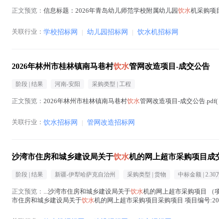
正文预览：
信息标题：2026年青岛幼儿师范学校附属幼儿园
饮水
机采购项目
关联行业：
学校招标网
|
幼儿园招标网
|
饮水机招标网
2026年林州市桂林镇南马巷村
饮水
管网改造项目-成交公告
阶段 |
结果
河南-安阳
采购类型 |
工程
正文预览：
2026年林州市桂林镇南马巷村
饮水
管网改造项目-成交公告.pdf(
关联行业：
饮水招标网
|
管网改造招标网
沙湾市住房和城乡建设局关于
饮水
机的网上超市采购项目成
阶段 |
结果
新疆-伊犁哈萨克自治州
采购类型 |
货物
中标金额 |
2.30
正文预览：
...沙湾市住房和城乡建设局关于
饮水
机的网上超市采购项目 （项目
市住房和城乡建设局关于
饮水
机的网上超市采购项目采购项目 项目编号:20211
水
在正文中 )