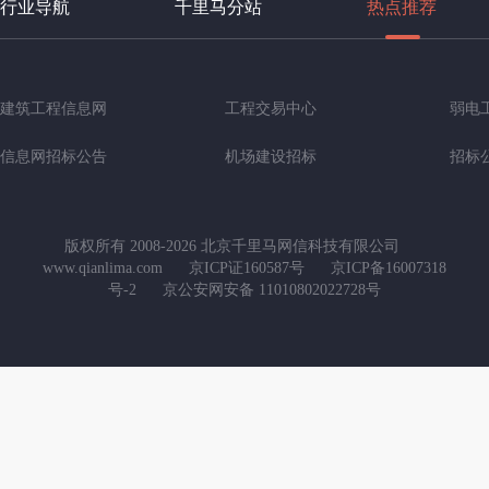
行业导航
千里马分站
热点推荐
建筑工程信息网
工程交易中心
弱电
信息网招标公告
机场建设招标
招标
版权所有 2008-2026 北京千里马网信科技有限公司
www.qianlima.com
京ICP证160587号
京ICP备16007318
号-2
京公安网安备 11010802022728号