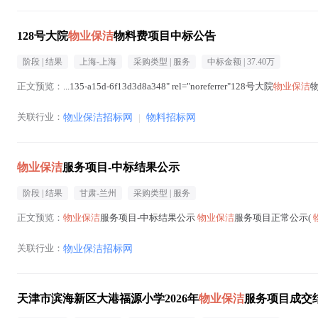
128号大院
物业保洁
物料费项目中标公告
阶段 |
结果
上海-上海
采购类型 |
服务
中标金额 |
37.40万
正文预览：
...135-a15d-6f13d3d8a348" rel="noreferrer"128号大院
物业保洁
物
关联行业：
物业保洁招标网
|
物料招标网
物业保洁
服务项目-中标结果公示
阶段 |
结果
甘肃-兰州
采购类型 |
服务
正文预览：
物业保洁
服务项目-中标结果公示
物业保洁
服务项目正常公示(
关联行业：
物业保洁招标网
天津市滨海新区大港福源小学2026年
物业保洁
服务项目成交