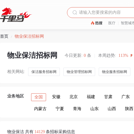
医疗
|
智慧城
首页
物业保洁招标网
/
物业保洁招标网
今日更新:
0
条
|
本周趋势:
113%
相关网站:
保洁服务招标网
物业管理招标网
物业服务招标网
业务地区
安徽
北京
福建
甘肃
广东
全国
内蒙古
宁夏
青海
山东
山西
陕西
物业保洁 共有
14129
条招标采购信息