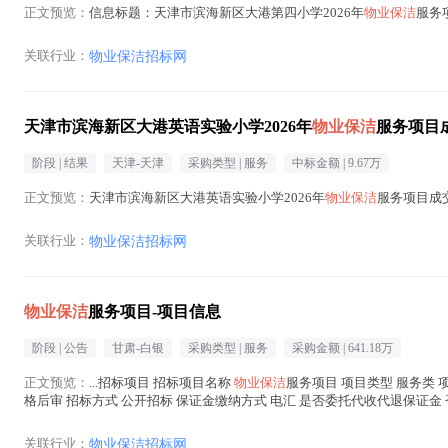
正文预览：
信息标题：天津市滨海新区大港第四小学2026年
物业保洁
服务项
关联行业：
物业保洁招标网
天津市滨海新区大港英语实验小学2026年
物业保洁
服务项目
阶段 |
结果
天津-天津
采购类型 |
服务
中标金额 |
9.67万
正文预览：
天津市滨海新区大港英语实验小学2026年
物业保洁
服务项目成交
关联行业：
物业保洁招标网
物业保洁
服务项目-项目信息
阶段 |
公告
甘肃-白银
采购类型 |
服务
采购金额 |
641.18万
正文预览：
...招标项目 招标项目名称
物业保洁
服务项目 项目类型 服务类 项
格后审 招标方式 公开招标 保证金缴纳方式 电汇 是否委托代收代退保证金
641.17...(
物业保洁
在正文中 )
关联行业：
物业保洁招标网