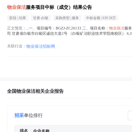
物业保洁
服务项目中标（成交）结果公告
阶段 |
结果
甘肃-白银
采购类型 |
服务
中标金额 |
639.58万
正文预览：
...一、项目编号：BGZJ-ZC26133 二、项目名称：
物业保洁
服务
司 甘肃省白银市白银区诚信大道2号 （白银矿冶职业技术学院南校区） 6,395,83
业保洁
在正文中 )
关联行业：
物业保洁招标网
全国物业保洁相关企业报告
招采
单位排行
排名
企业名称