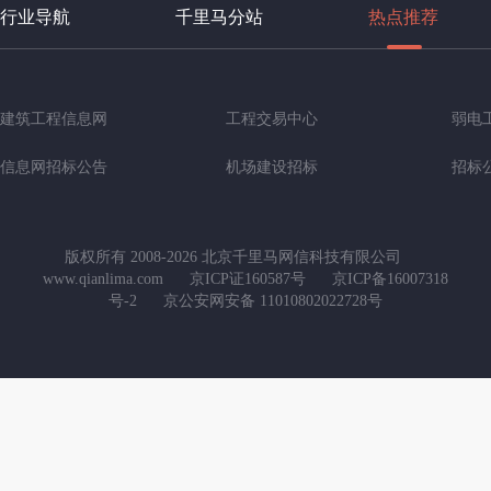
行业导航
千里马分站
热点推荐
建筑工程信息网
工程交易中心
弱电
信息网招标公告
机场建设招标
招标
版权所有 2008-2026 北京千里马网信科技有限公司
www.qianlima.com
京ICP证160587号
京ICP备16007318
号-2
京公安网安备 11010802022728号