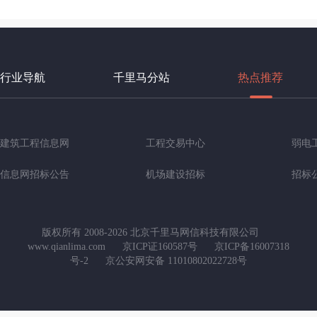
行业导航
千里马分站
热点推荐
建筑工程信息网
工程交易中心
弱电
信息网招标公告
机场建设招标
招标
版权所有 2008-2026 北京千里马网信科技有限公司
www.qianlima.com
京ICP证160587号
京ICP备16007318
号-2
京公安网安备 11010802022728号