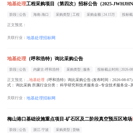
地基处理
工程采购项目（第四次）招标公告（2025-JWHJHN-
阶段 |
公告
海南-海口
采购类型 |
工程
采购金额 |
24.15万
投标截
正文预览：
关联行业：
地基处理招标网
地基处理
（呼和浩特）询比采购公告
阶段 |
公告
内蒙古-呼和浩特
采购类型 |
服务
投标截止时间 |
2026-08
正文预览：
...
地基处理
（呼和浩特）询比采购公告 (发布时间：2026-08-0
式： 询比采购 所属行业分类： 科学研究和技术服务业--专业技术服务业--其他
理
在正文中 )
关联行业：
地基处理招标网
梅山港口基础设施重点项目-矿石区及二阶段真空预压区堆场
阶段 |
公告
浙江-宁波
采购类型 |
货物