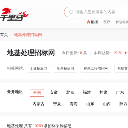
医疗
|
智慧城
首页
地基处理招标网
/
地基处理招标网
今日更新:
0
条
|
本周趋势:
191%
相关网站:
土建招标网
地基招标网
桩基工程招标网
基坑支
业务地区
安徽
北京
福建
甘肃
广东
全国
内蒙古
宁夏
青海
山东
山西
陕西
地基处理 共有
10260
条招标采购信息