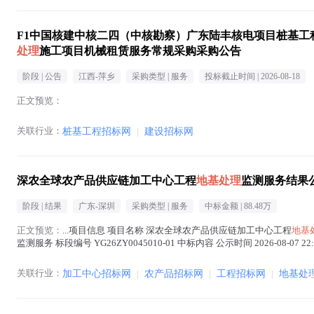
F1中国核建中核二四（中核勘察）广东陆丰核电项目桩基
处理
施工项目机械租赁服务常规采购采购公告
阶段 |
公告
江西-萍乡
采购类型 |
服务
投标截止时间 |
2026-08-18
正文预览：
关联行业：
桩基工程招标网
|
建设招标网
深农全球农产品供应链加工中心工程
地基处理
监测服务结果
阶段 |
结果
广东-深圳
采购类型 |
服务
中标金额 |
88.48万
正文预览：
...项目信息 项目名称 深农全球农产品供应链加工中心工程
地基
监测服务 标段编号 YG26ZY0045010-01 中标内容 公示时间 2026-08-
文中 )
关联行业：
加工中心招标网
|
农产品招标网
|
工程招标网
|
地基处