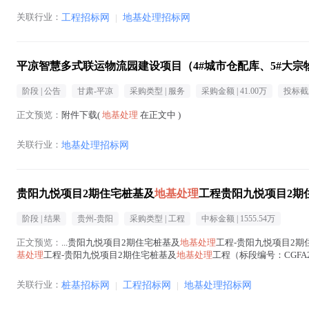
关联行业：
工程招标网
|
地基处理招标网
平凉智慧多式联运物流园建设项目（4#城市仓配库、5#大宗
阶段 |
公告
甘肃-平凉
采购类型 |
服务
采购金额 |
41.00万
投标截
正文预览：
附件下载(
地基处理
在正文中 )
关联行业：
地基处理招标网
贵阳九悦项目2期住宅桩基及
地基处理
工程贵阳九悦项目2期
阶段 |
结果
贵州-贵阳
采购类型 |
工程
中标金额 |
1555.54万
正文预览：
...贵阳九悦项目2期住宅桩基及
地基处理
工程-贵阳九悦项目2期
基处理
工程-贵阳九悦项目2期住宅桩基及
地基处理
工程（标段编号：CGFA
广东浩宇建...(
地基处理
在正文中 )
关联行业：
桩基招标网
|
工程招标网
|
地基处理招标网