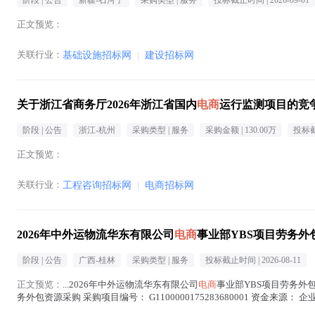
阶段 |
公告
新疆-石河子
采购类型 |
服务
投标截止时间 |
2026-09-01
正文预览：
关联行业：
基础设施招标网
|
建设招标网
关于浙江省商务厅2026年浙江省国内
电商
运行监测项目的竞
阶段 |
公告
浙江-杭州
采购类型 |
服务
采购金额 |
130.00万
投标截
正文预览：
关联行业：
工程咨询招标网
|
电商招标网
2026年中外运物流华东有限公司
电商
事业部YBS项目劳务外
阶段 |
公告
广西-桂林
采购类型 |
服务
投标截止时间 |
2026-08-11
正文预览：
...2026年中外运物流华东有限公司
电商
事业部YBS项目劳务外包
务外包资源采购 采购项目编号： G1100000175283680001 资金来源： 企业自