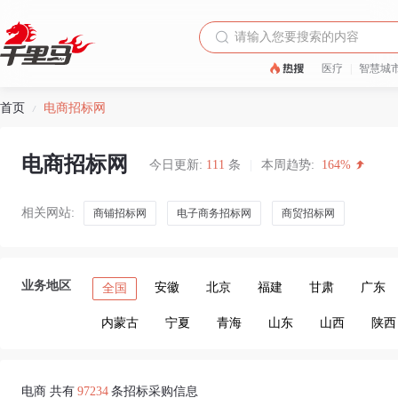
医疗
|
智慧城
首页
电商招标网
/
电商招标网
今日更新:
111
条
|
本周趋势:
164%
相关网站:
商铺招标网
电子商务招标网
商贸招标网
业务地区
安徽
北京
福建
甘肃
广东
全国
内蒙古
宁夏
青海
山东
山西
陕西
电商 共有
97234
条招标采购信息