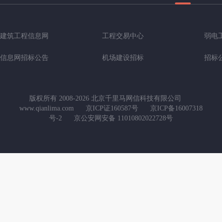
建筑工程信息网
工程交易中心
弱电
信息网招标公告
机场建设招标
招标
版权所有 2008-2026 北京千里马网信科技有限公司
www.qianlima.com
京ICP证160587号
京ICP备16007318
号-2
京公安网安备 11010802022728号