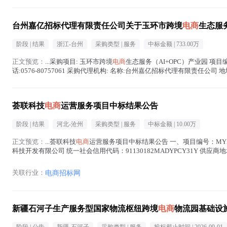
台州嘉亿招标代理有限责任公司关于玉环市跨境
电商
生态服务
阶段 |
结果
浙江-台州
采购类型 |
服务
中标金额 |
733.00万
正文预览：
...采购项目: 玉环市跨境
电商
生态服务（AI+OPC）产业园 项目编号: 
话:0576-80757061 采购代理机构: 名称:台州嘉亿招标代理有限责任公司 
荟联科技
电商
运营服务项目中标结果公告
阶段 |
结果
河北-沧州
采购类型 |
服务
中标金额 |
10.00万
正文预览：
...荟联科技
电商
运营服务项目中标结果公告 一、项目编号：MYZB
科技开发有限公司 统一社会信用代码：91130182MADYPCY31Y 
额：“基础管理咨询费...(
电商
在正文中 )
关联行业：
电商招标网
新疆石河子生产服务型国家物流枢纽跨境
电商
物流园基础设