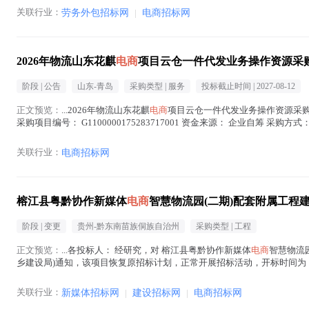
关联行业：
劳务外包招标网
|
电商招标网
2026年物流山东花麒
电商
项目云仓一件代发业务操作资源采
阶段 |
公告
山东-青岛
采购类型 |
服务
投标截止时间 |
2027-08-12
正文预览：
...2026年物流山东花麒
电商
项目云仓一件代发业务操作资源采购-
采购项目编号： G1100000175283717001 资金来源： 企业自筹 采购方式： 
文中 )
关联行业：
电商招标网
榕江县粤黔协作新媒体
电商
智慧物流园(二期)配套附属工程
阶段 |
变更
贵州-黔东南苗族侗族自治州
采购类型 |
工程
正文预览：
...各投标人： 经研究，对 榕江县粤黔协作新媒体
电商
智慧物流
乡建设局)通知，该项目恢复原招标计划，正常开展招标活动，开标时间为：20
2026年08月07日 附件下...(
电商
在正文中 )
关联行业：
新媒体招标网
|
建设招标网
|
电商招标网