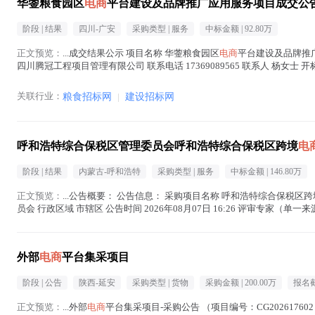
华蓥粮食园区
电商
平台建设及品牌推广应用服务项目成交公
阶段 |
结果
四川-广安
采购类型 |
服务
中标金额 |
92.80万
正文预览：
...成交结果公示 项目名称 华蓥粮食园区
电商
平台建设及品牌推广应
四川腾冠工程项目管理有限公司 联系电话 17369089565 联系人 杨女士 开标
在正文中 )
关联行业：
粮食招标网
|
建设招标网
呼和浩特综合保税区管理委员会呼和浩特综合保税区跨境
电
阶段 |
结果
内蒙古-呼和浩特
采购类型 |
服务
中标金额 |
146.80万
正文预览：
...公告概要： 公告信息： 采购项目名称 呼和浩特综合保税区跨
员会 行政区域 市辖区 公告时间 2026年08月07日 16:26 评审专家（单一来源
在正文中 )
外部
电商
平台集采项目
阶段 |
公告
陕西-延安
采购类型 |
货物
采购金额 |
200.00万
报名截
正文预览：
...外部
电商
平台集采项目-采购公告 （项目编号：CG20261760