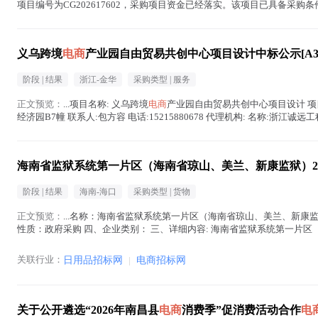
项目编号为CG202617602，采购项目资金已经落实。该项目已具备采购
公司拟通过公开邀请方式引...(
电商
在正文中 )
义乌跨境
电商
产业园自由贸易共创中心项目设计中标公示[A3307820
阶段 |
结果
浙江-金华
采购类型 |
服务
正文预览：
...项目名称: 义乌跨境
电商
产业园自由贸易共创中心项目设计 项目代码:
经济园B7幢 联系人:包方容 电话:15215880678 代理机构: 名称:浙江诚
海南省监狱系统第一片区（海南省琼山、美兰、新康监狱）202
阶段 |
结果
海南-海口
采购类型 |
货物
正文预览：
...名称：海南省监狱系统第一片区（海南省琼山、美兰、新康监狱
性质：政府采购 四、企业类别： 三、详细内容: 海南省监狱系统第一片区（
项目编号：CYYT...(
电商
在正文中 )
关联行业：
日用品招标网
|
电商招标网
关于公开遴选“2026年南昌县
电商
消费季”促消费活动合作
电