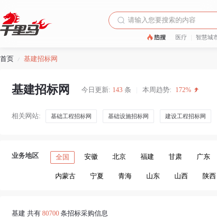
医疗
|
智慧城
首页
基建招标网
/
基建招标网
今日更新:
143
条
|
本周趋势:
172%
相关网站:
基础工程招标网
基础设施招标网
建设工程招标网
业务地区
安徽
北京
福建
甘肃
广东
全国
内蒙古
宁夏
青海
山东
山西
陕西
基建 共有
80700
条招标采购信息