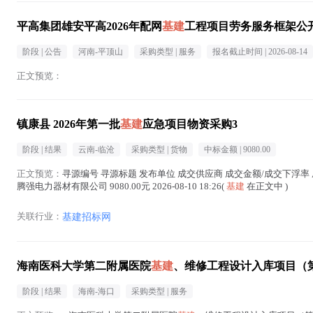
平高集团雄安平高2026年配网
基建
工程项目劳务服务框架公
阶段 |
公告
河南-平顶山
采购类型 |
服务
报名截止时间 |
2026-08-14
正文预览：
镇康县 2026年第一批
基建
应急项目物资采购3
阶段 |
结果
云南-临沧
采购类型 |
货物
中标金额 |
9080.00
正文预览：
寻源编号 寻源标题 发布单位 成交供应商 成交金额/成交下浮率 成交时
腾强电力器材有限公司 9080.00元 2026-08-10 18:26(
基建
在正文中 )
关联行业：
基建招标网
海南医科大学第二附属医院
基建
、维修工程设计入库项目（
阶段 |
结果
海南-海口
采购类型 |
服务