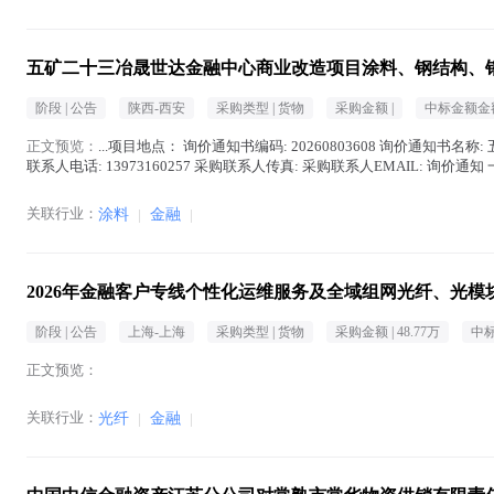
五矿二十三冶晟世达金融中心商业改造项目涂料、钢结构、
阶段 |
公告
陕西-西安
采购类型 |
货物
采购金额 |
中标金额金额
正文预览：
...项目地点： 询价通知书编码: 20260803608 询价通知书名
联系人电话: 13973160257 采购联系人传真: 采购联系人EMAIL: 询价通知 
关联行业：
涂料
|
金融
|
2026年金融客户专线个性化运维服务及全域组网光纤、光模
阶段 |
公告
上海-上海
采购类型 |
货物
采购金额 |
48.77万
中标
正文预览：
关联行业：
光纤
|
金融
|