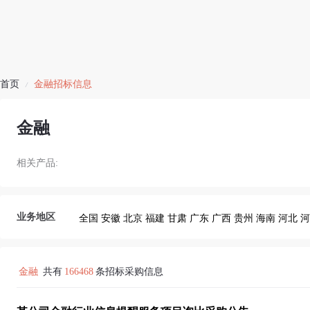
首页
金融招标信息
/
金融
相关产品:
业务地区
全国
安徽
北京
福建
甘肃
广东
广西
贵州
海南
河北
河
金融
共有
166468
条招标采购信息