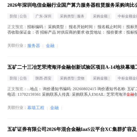
2026年深圳电信金融行业国产算力服务器租赁服务采购询比
阶段 |
公告
广东-深圳
采购类型 |
服务
采购金额 |
中标金额金额
正文预览：
招标编码： 采购类型： 报名开始时间： 报名截止时间： 投标开
否收取保证金：否 招标产品 对供应商的要求 收货地址： 报价要求：投标
在地区： 注册资金： 经...(
金融
在正文中 )
关联行业：
服务器
|
金融
|
五矿二十三冶芝罘湾海洋金融创新试验区项目A-14地块幕
阶段 |
公告
陕西-西安
采购类型 |
货物
采购金额 |
中标金额金额
正文预览：
...地点： 询价通知书编码: 20260802415 询价通知书名称:
电话: 13702159361 采购联系人传真: 采购联系人EMAIL: 芝罘湾海洋
金融
关联行业：
幕墙工程
|
金融
|
五矿证券有限公司2026年混合金融IaaS云平台XC集群扩