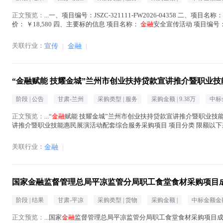
正文预览：
...一、项目编号：JSZC-321111-FW2026-04358 二、项目名称：
价： ￥18,580 四、主要标的信息 项目名称：
金融
安全宣传活动 项目编号： JS
关联行业：
宣传
|
金融
|
“金融赋能 技耀金城”兰州市创业扶持贷款宣讲推介暨职业
阶段 |
公告
甘肃-兰州
采购类型 |
服务
采购金额 |
9.38万
中标
正文预览：
...“
金融
赋能 技耀金城”兰州市创业扶持贷款宣讲推介暨职业技能
讲推介暨职业技能惠民展演活动配套综合服务采购项目 项目分类 限额以下采购 交易编
额(元)...(
金融
在正文中 )
关联行业：
金融
|
国家金融监督管理总局平凉监管分局职工食堂食材采购项目成
阶段 |
结果
甘肃-平凉
采购类型 |
货物
采购金额 |
中标金额金额
正文预览：
...国家
金融
监督管理总局平凉监管分局职工食堂食材采购项目成交