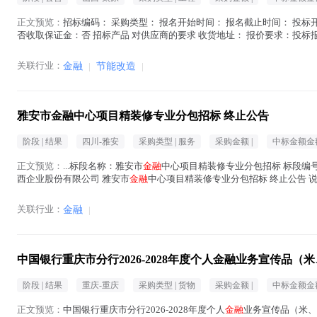
正文预览：
招标编码： 采购类型： 报名开始时间： 报名截止时间： 投标开
否收取保证金：否 招标产品 对供应商的要求 收货地址： 报价要求：投标
在地区： 注册资金： 经...(
金融
在正文中 )
关联行业：
金融
|
节能改造
|
雅安市金融中心项目精装修专业分包招标 终止公告
阶段 |
结果
四川-雅安
采购类型 |
服务
采购金额 |
中标金额金额
正文预览：
...标段名称：雅安市
金融
中心项目精装修专业分包招标 标段编号：SJY-Z
西企业股份有限公司 雅安市
金融
中心项目精装修专业分包招标 终止公告
理。 项目...(
金融
在正文中 )
关联行业：
金融
|
中国银行重庆市分行2026-2028年度个人金融业务宣传品
阶段 |
结果
重庆-重庆
采购类型 |
货物
采购金额 |
中标金额金额
正文预览：
中国银行重庆市分行2026-2028年度个人
金融
业务宣传品（米、