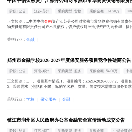
中国中信金融资产江苏分公司对常熟市常华物资供销有限责
阶段 |
公告
江苏-苏州
采购类型 |
货物
采购金额 |
161.50万
中
正文预览：
...中国中信
金融
资产江苏分公司对常熟市常华物资供销有限责任公司户
物资供销有限责任公司户不良债权，该户债权对应抵押资产为高长华、徐吕丹
镇琴湖新村三区2幢602室定于202...(
金融
在正文中 )
关联行业：
金融
|
郑州市金融学校2026-2027年度保安服务项目竞争性磋商公告
阶段 |
公告
河南-郑州
采购类型 |
服务
采购金额 |
54.00万
中标
正文预览：
...一、项目基本情况 1、项目编号：ZSZB-2026-0807 2、项
5、采购需求（包括但不限于标的的名称、数量、简要技术需求或服务要求等） 5.
正文中 )
关联行业：
学校
|
保安服务
|
金融
|
镇江市润州区人民政府办公室金融安全宣传活动成交公告
阶段 |
结果
江苏-镇江
采购类型 |
服务
采购金额 |
中标金额金额