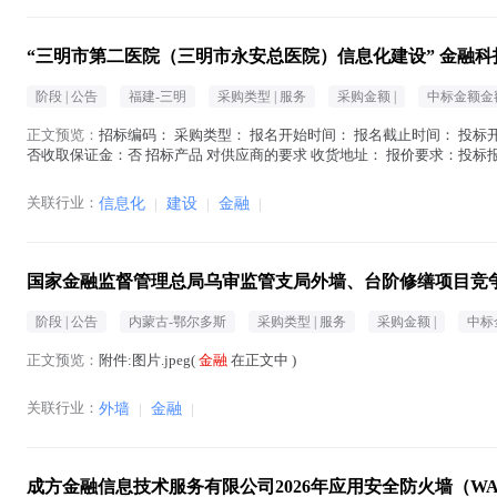
“三明市第二医院（三明市永安总医院）信息化建设” 金融
阶段 |
公告
福建-三明
采购类型 |
服务
采购金额 |
中标金额金额
正文预览：
招标编码： 采购类型： 报名开始时间： 报名截止时间： 投标开
否收取保证金：否 招标产品 对供应商的要求 收货地址： 报价要求：投标
在地区： 注册资金： 经...(
金融
在正文中 )
关联行业：
信息化
|
建设
|
金融
|
国家金融监督管理总局乌审监管支局外墙、台阶修缮项目竞
阶段 |
公告
内蒙古-鄂尔多斯
采购类型 |
服务
采购金额 |
中标
正文预览：
附件:图片.jpeg(
金融
在正文中 )
关联行业：
外墙
|
金融
|
成方金融信息技术服务有限公司2026年应用安全防火墙（W