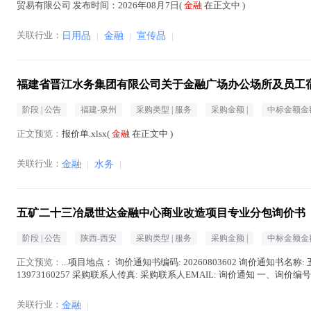
贸易有限公司 发布时间：2026年08月7日(
金融
在正文中 )
关联行业：
日用品
|
金融
|
宣传品
|
福建省晋江水务集团有限公司关于金融广场办公场所及员工
阶段 |
公告
福建-泉州
采购类型 |
服务
采购金额 |
中标金额金额
正文预览：
报价单.xlsx(
金融
在正文中 )
关联行业：
金融
|
水务
|
五矿二十三冶晟世达金融中心商业改造项目专业分包询价书
阶段 |
公告
陕西-西安
采购类型 |
服务
采购金额 |
中标金额金额
正文预览：
...项目地点： 询价通知书编码: 20260803602 询价通知书名
13973160257 采购联系人传真: 采购联系人EMAIL: 询价通知 一、询价编号：
正文中 )
关联行业：
金融
|