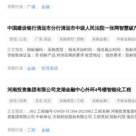
关联行业：
广播
|
金融
|
中国建设银行清远市分行清远市中级人民法院一张网智慧破
阶段 |
公告
广东-清远
采购类型 |
货物
采购金额 |
中标金额金额
正文预览：
招标编码： 采购类型： 报名开始时间： 报名截止时间： 投标开
否收取保证金：否 招标产品 对供应商的要求 收货地址： 报价要求：投标
在地区： 注册资金： 经...(
金融
在正文中 )
关联行业：
金融
|
管理系统
|
河南投资集团有限公司龙湖金融中心外环4号楼智能化工程
阶段 |
结果
北京-北京
采购类型 |
工程
采购金额 |
中标金额金额
正文预览：
...002 工程编号 GWDJ-TC304-2023002 工程名称 河南投
资集团有限公司 中标单位 天筑科技股份有限公司 工程类别 招标代理 项目负责人
融
在正文中 )
关联行业：
工程
|
金融
|