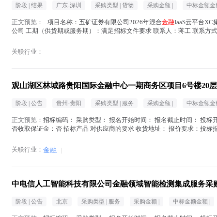
阶段 |
结果
广东-深圳
采购类型 |
货物
采购金额 |
中标金额金额
正文预览：
...项目名称：五矿证券有限公司2026年混合
金融
IaaS云平台
公司 工期（供货期或服务期）：满足招标文件要求 联系人：蒋工 联系方式：01
老化...(
金融
在正文中 )
关联行业：
观山湖区林城路贵阳国际金融中心一期商务区项目6号楼20层20
阶段 |
公告
贵州-贵阳
采购类型 |
服务
采购金额 |
中标金额金额
正文预览：
招标编码： 采购类型： 报名开始时间： 报名截止时间： 投标开
否收取保证金：否 招标产品 对供应商的要求 收货地址： 报价要求：投标
在地区： 注册资金： 经...(
金融
在正文中 )
关联行业：
金融
|
中电信人工智能科技有限公司金融领域智能检测集成服务采
阶段 |
公告
北京
采购类型 |
服务
采购金额 |
中标金额金额 |