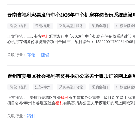
云南省福利彩票发行中心2026年中心机房存储备份系统建设
阶段 |
结果
云南-昆明
采购类型 |
服务
采购金额 |
中标金额金额
正文预览：
...云南省
福利
彩票发行中心2026年中心机房存储备份系统建设项目合同
心机房存储备份系统建设项目合同 三、项目编号： 4530000JH20261406
利
在正文中 )
关联行业：
存储
|
建设
|
泰州市姜堰区社会福利有奖募捐办公室关于吸顶灯的网上商
阶段 |
结果
江苏-泰州
采购类型 |
货物
采购金额 |
中标金额金额
正文预览：
...泰州市姜堰区社会
福利
有奖募捐办公室关于吸顶灯的网上商城采购项
项目名称:泰州市姜堰区社会
福利
有奖募捐办公室关于吸顶灯的网上商城采购项目 
话:/...(
福利
在正文中 )
关联行业：
福利
|