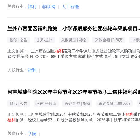
关联行业：
福利
|
物联网
|
人工智能
|
兰州市西固区福利路第二小学课后服务社团独轮车采购项目-
阶段 |
公告
甘肃-兰州
采购类型 |
货物
采购金额 |
2.50万
中标
正文预览：
...兰州市西固区
福利
路第二小学课后服务社团独轮车采购项目-项
购 交易编号 FLEX-2026-0801 采购方式 邀请 报价方式 竞价 项目类型 资
福利
东...(
福利
在正文中 )
关联行业：
福利
|
河南城建学院2026年中秋节和2027年春节教职工集体福利
阶段 |
公告
河南-平顶山
采购类型 |
货物
采购金额 |
180.00万
正文预览：
...河南城建学院2026年中秋节和2027年春节教职工集体
福利
采
福利
预算，经校工会研究，并报分管校领导同意，2026年中秋节和2027
一、项目名称 河南城建学院2...(
福利
在正文中 )
关联行业：
学院
|