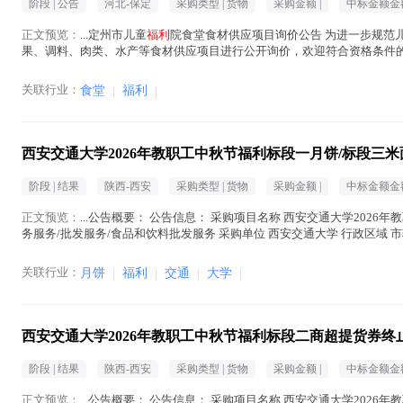
阶段 |
公告
河北-保定
采购类型 |
货物
采购金额 |
中标金额金额
正文预览：
...定州市儿童
福利
院食堂食材供应项目询价公告 为进一步规范
果、调料、肉类、水产等食材供应项目进行公开询价，欢迎符合资格条件的
项目 2.项目地点：定州市儿童
福利
院 二、核心需求...(
福利
在正文中 )
关联行业：
食堂
|
福利
|
西安交通大学2026年教职工中秋节福利标段一月饼/标段三
阶段 |
结果
陕西-西安
采购类型 |
货物
采购金额 |
中标金额金额
正文预览：
...公告概要： 公告信息： 采购项目名称 西安交通大学2026年
务服务/批发服务/食品和饮料批发服务 采购单位 西安交通大学 行政区域 市辖区 
四：...(
福利
在正文中 )
关联行业：
月饼
|
福利
|
交通
|
大学
|
西安交通大学2026年教职工中秋节福利标段二商超提货券终
阶段 |
结果
陕西-西安
采购类型 |
货物
采购金额 |
中标金额金额
正文预览：
...公告概要： 公告信息： 采购项目名称 西安交通大学2026年