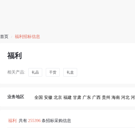
首页
福利招标信息
/
福利
相关产品:
礼品
干货
礼盒
业务地区
全国
安徽
北京
福建
甘肃
广东
广西
贵州
海南
河北
河
福利
共有
255396
条招标采购信息