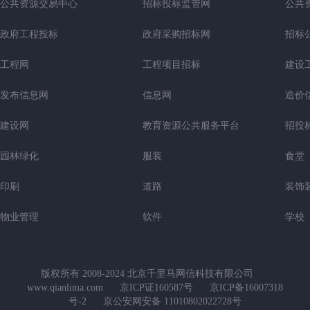
公共资源交易中心
招标投标监管网
公共
政府工程投标
政府采购招标网
招标
工程网
工程项目招标
建设
发布信息网
信息网
造价
建设网
教育资源公共服务平台
招投
园林绿化
服装
食堂
印刷
道路
装饰
物业管理
软件
学校
版权所有 2008-2024 北京千里马网信科技有限公司
www.qianlima.com
京ICP证160587号
京ICP备16007318
号-2
京公安网安备 11010802022728号