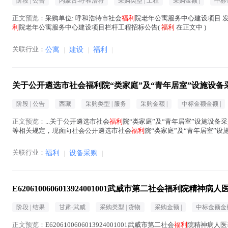
阶段 |
公告
内蒙古-呼和浩特
采购类型 |
工程
采购金额 |
中标
正文预览：
采购单位: 呼和浩特市社会
福利
院老年公寓服务中心建设项目 发布时间:
利
院老年公寓服务中心建设项目栏杆工程招标公告(
福利
在正文中 )
关联行业：
公寓
|
建设
|
福利
|
关于公开遴选市社会福利院“类家庭”及“青年居室”设施设
阶段 |
公告
西藏
采购类型 |
服务
采购金额 |
中标金额金额 |
正文预览：
...关于公开遴选市社会
福利
院“类家庭”及“青年居室”设施设
等相关规定，现面向社会公开遴选市社会
福利
院“类家庭”及“青年居室”
采购代理机构名录登记结果公告》中登记、备案的...(
福利
在正文中 )
关联行业：
福利
|
设备采购
|
E6206100606013924001001武威市第二社会福利院
阶段 |
结果
甘肃-武威
采购类型 |
货物
采购金额 |
中标金额金额
正文预览：
E6206100606013924001001武威市第二社会
福利
院精神病人医