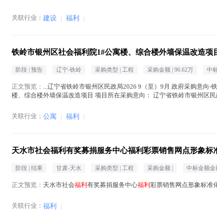
关联行业：
建设
|
福利
|
铁岭市银州区社会福利院1#公寓楼、综合楼外墙保温改造项
阶段 |
预告
辽宁-铁岭
采购类型 |
工程
采购金额 |
96.62万
中标
正文预览：
...辽宁省铁岭市银州区民政局2026 9（至）9月 政府采购意向
楼、综合楼外墙保温改造项目 项目所在采购意向： 辽宁省铁岭市银州区民政局
区社会
福利
院1#公寓楼、综...(
福利
在正文中 )
关联行业：
公寓
|
福利
|
天水市社会福利有奖募捐服务中心福利彩票销售网点形象标准
阶段 |
结果
甘肃-天水
采购类型 |
工程
采购金额 |
中标金额金额
正文预览：
天水市社会
福利
有奖募捐服务中心
福利
彩票销售网点形象标准化
关联行业：
福利
|