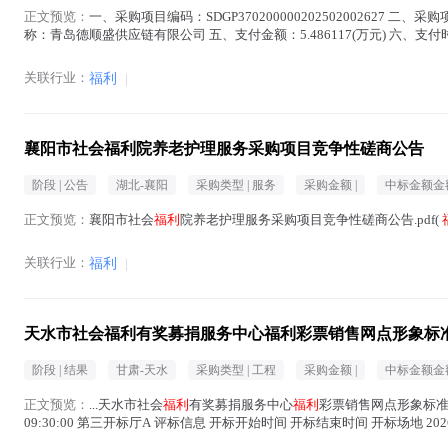
正文预览：
一、采购项目编码：SDGP370200000202502002627 二、
称：青岛德顺盛供应链有限公司 五、支付金额：5.486117(万元) 六、支付时间：
关联行业：
福利
|
襄阳市社会福利院养老护理服务采购项目竞争性磋商公告
阶段 |
公告
湖北-襄阳
采购类型 |
服务
采购金额 |
中标金额金额
正文预览：
襄阳市社会
福利
院养老护理服务采购项目竞争性磋商公告.pdf(
关联行业：
福利
|
天水市社会福利有奖募捐服务中心福利彩票销售网点形象标
阶段 |
结果
甘肃-天水
采购类型 |
工程
采购金额 |
中标金额金额
正文预览：
...天水市社会
福利
有奖募捐服务中心
福利
彩票销售网点形象标准化建设
09:30:00 第三开标厅A 评标信息 开标开始时间 开标结束时间 开标场地 2026-07-20 