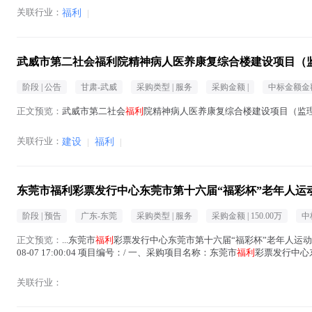
关联行业：
福利
|
武威市第二社会福利院精神病人医养康复综合楼建设项目（
阶段 |
公告
甘肃-武威
采购类型 |
服务
采购金额 |
中标金额金额
正文预览：
武威市第二社会
福利
院精神病人医养康复综合楼建设项目（监理
关联行业：
建设
|
福利
|
东莞市福利彩票发行中心东莞市第十六届“福彩杯”老年人运
阶段 |
预告
广东-东莞
采购类型 |
服务
采购金额 |
150.00万
中
正文预览：
...东莞市
福利
彩票发行中心东莞市第十六届“福彩杯”老年人运
08-07 17:00:04 项目编号：/ 一、采购项目名称：东莞市
福利
彩票发行中心
称：C06040100 体...(
福利
在正文中 )
关联行业：