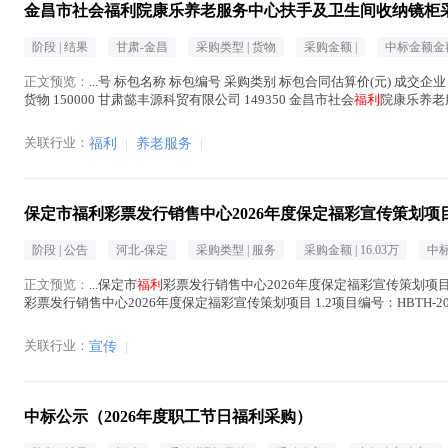
金昌市社会福利院康乐养老服务中心扶手及卫生间收纳镜柜
阶段 |
结果
甘肃-金昌
采购类型 |
货物
采购金额 |
中标金额金额
正文预览：
...号 标包名称 标包编号 采购类别 标包合同估算价(元) 成交企业
货物 150000 甘肃懿丰源科贸有限公司 149350 金昌市社会
福利
院康乐养老
会福...(
福利
在正文中 )
关联行业：
福利
|
养老服务
|
保定市福利彩票发行销售中心2026年度保定福彩宣传策划项
阶段 |
公告
河北-保定
采购类型 |
服务
采购金额 |
16.03万
中标
正文预览：
...保定市
福利
彩票发行销售中心2026年度保定福彩宣传策划项目
彩票发行销售中心2026年度保定福彩宣传策划项目 1.2项目编号：HBTH-2026-
程...(
福利
在正文中 )
关联行业：
宣传
|
中标公示（2026年度职工节日福利采购）