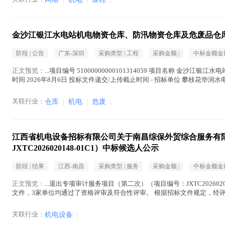
金沙江银江水电站机电物资仓库、防汛物资仓库及危废品仓
阶段 |
公告
广东-深圳
采购类型 |
工程
采购金额 |
中标金额金额
正文预览：
...项目编号 51000000000101314059 项目名称 金沙江银江水电
时间 2026年8月6日 投标文件递交/上传截止时间 - 招标单位 攀枝花华润水电开发有
关联行业：
仓库
|
机电
|
危废
|
江西省机电设备招标有限公司关于南昌综保外贸综合服务有
JXTC2026020148-01C1）中标候选人公示
阶段 |
结果
江西-南昌
采购类型 |
服务
采购金额 |
中标金额金额
正文预览：
...退出专项审计服务项目（第二次）（项目编号：JXTC2026020
文件，3家单位均通过了资格评审及符合性评审。 根据招标文件规定，经评
第一中标候选人 南昌永捷会计师...(
机电
在正文中 )
关联行业：
机电设备
|