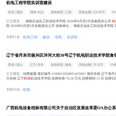
机电工程学院实训室建设
阶段 |
预告
湖南-长沙
采购类型 |
工程
采购金额 |
120.00万
中
正文预览：
...湖南石油化工职业技术学院 2026年8月至9月采购意向公开-
机
院 2026年8月至9月采购意向公开 采购单位： 湖南石油化工职业技术学院
： 1.过...(
机电
在正文中 )
关联行业：
机电工程
|
建设
|
学院
|
实训室
|
辽宁省丹东市振兴区洋河大街30号辽宁机电职业技术学院食
阶段 |
国土
辽宁-丹东
采购类型 |
服务
采购金额 |
76.26万
中标
正文预览：
挂牌披露 项目编号 2100012026851425001 项目名称 辽
方名称 辽宁
机电
职业技术学院 挂牌价格 76.26 万元 挂牌期间 13 天 挂牌日
关联行业：
机电
|
广西机电设备招标有限公司关于自治区发展改革委OA办公系统运维项