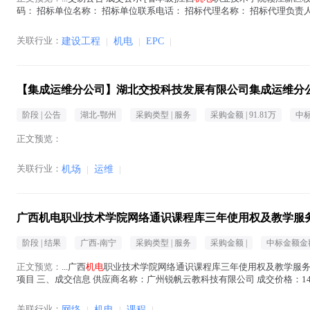
码： 招标单位名称： 招标单位联系电话： 招标代理名称： 招标代理负责
息时间： 2026-08-...(
机电
在正文中 )
关联行业：
建设工程
|
机电
|
EPC
|
【集成运维分公司】湖北交投科技发展有限公司集成运维分
阶段 |
公告
湖北-鄂州
采购类型 |
服务
采购金额 |
91.81万
中标
正文预览：
关联行业：
机场
|
运维
|
广西机电职业技术学院网络通识课程库三年使用权及教学服
阶段 |
结果
广西-南宁
采购类型 |
服务
采购金额 |
中标金额金额
正文预览：
...广西
机电
职业技术学院网络通识课程库三年使用权及教学服务项目
项目 三、成交信息 供应商名称：广州锐帆云教科技有限公司 成交价格：14
凡对本次公告内容提出询问，...(
机电
在正文中 )
关联行业：
网络
|
机电
|
课程
|