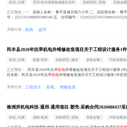
阶段 |
结果
贵州-黔东南苗族侗族自治州
采购类型 |
货物
采购金额 
正文预览：
一、采购人名称： 黎平县城关第六小学 二、供应商名称： 黎
号： 2251351000001080346 五、合同编号： 5226312574515669143
关联行业：
机电
|
超市
|
民丰县2026年抗旱机电井维修改造项目关于工程设计服务1
阶段 |
结果
新疆-和田
采购类型 |
服务
采购金额 |
中标金额金额
正文预览：
...民丰县2026年抗旱
机电
井维修改造项目关于工程设计服务1件的竞
目名称：民丰县2026年抗旱
机电
井维修改造项目关于工程设计服务1件的竞价采购 项
在正文中 )
关联行业：
工程设计
|
机电
|
维修改造
|
株洲所机电科技-通用-通用项目-塑壳-采购合同202608043
阶段 |
结果
湖南-株洲
采购类型 |
货物
采购金额 |
中标金额金额