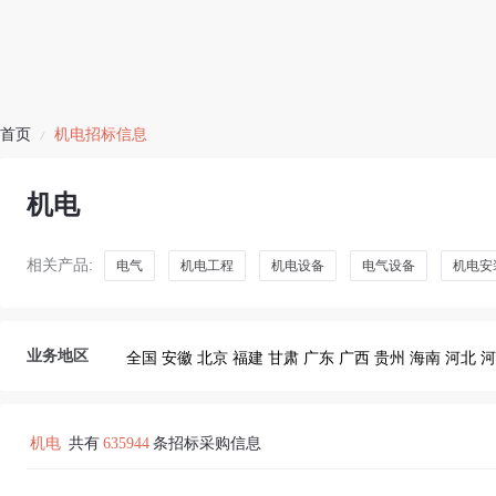
首页
机电招标信息
/
机电
相关产品:
电气
机电工程
机电设备
电气设备
机电安
业务地区
全国
安徽
北京
福建
甘肃
广东
广西
贵州
海南
河北
河
机电
共有
635944
条招标采购信息