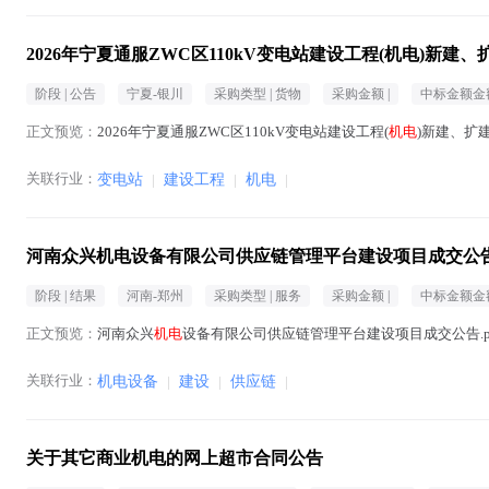
2026年宁夏通服ZWC区110kV变电站建设工程(机电)新
阶段 |
公告
宁夏-银川
采购类型 |
货物
采购金额 |
中标金额金额
正文预览：
2026年宁夏通服ZWC区110kV变电站建设工程(
机电
)新建、扩建
关联行业：
变电站
|
建设工程
|
机电
|
河南众兴机电设备有限公司供应链管理平台建设项目成交公
阶段 |
结果
河南-郑州
采购类型 |
服务
采购金额 |
中标金额金额
正文预览：
河南众兴
机电
设备有限公司供应链管理平台建设项目成交公告.pd
关联行业：
机电设备
|
建设
|
供应链
|
关于其它商业机电的网上超市合同公告