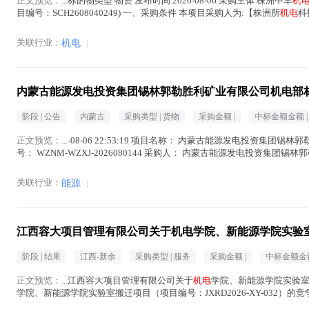
正文预览：
...标的物类型 物资 发布时间 2026-08-06 采购主体 株洲中车
机
目编号：SCH2608040249) 一、采购条件 本项目采购人为:【株洲所
机电
科
电
在正文中 )
关联行业：
机电
|
内蒙古能源发电投资集团锡林郭勒胜利矿业有限公司机电部
阶段 |
公告
内蒙古
采购类型 |
货物
采购金额 |
中标金额金额 |
正文预览：
...-08-06 22:53:19 项目名称： 内蒙古能源发电投资集团
号： WZNM-WZXJ-2026080144 采购人： 内蒙古能源发电投
（2）报价人...(
机电
在正文中 )
关联行业：
能源
|
江西容大项目管理有限公司关于机电学院、新能源学院实验室搬迁
阶段 |
结果
江西-新余
采购类型 |
服务
采购金额 |
中标金额金额
正文预览：
...江西容大项目管理有限公司关于
机电
学院、新能源学院实验室搬
学院、新能源学院实验室搬迁项目（项目编号：JXRD2026-XY-032）的竞争
项目 三、...(
机电
在正文中 )