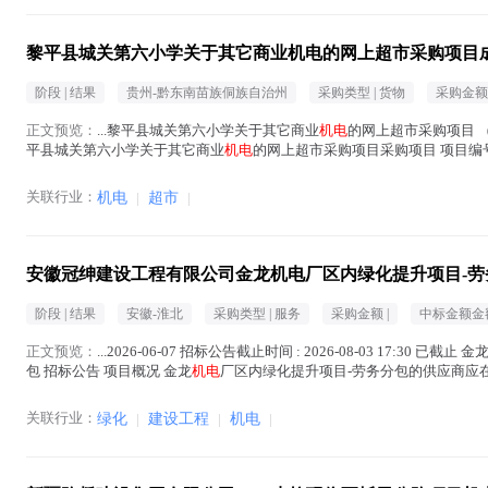
黎平县城关第六小学关于其它商业机电的网上超市采购项目
阶段 |
结果
贵州-黔东南苗族侗族自治州
采购类型 |
货物
采购金额 
正文预览：
...黎平县城关第六小学关于其它商业
机电
的网上超市采购项目 （项
平县城关第六小学关于其它商业
机电
的网上超市采购项目采购项目 项目编号:2251
正文中 )
关联行业：
机电
|
超市
|
安徽冠绅建设工程有限公司金龙机电厂区内绿化提升项目-劳
阶段 |
结果
安徽-淮北
采购类型 |
服务
采购金额 |
中标金额金额
正文预览：
...2026-06-07 招标公告截止时间 : 2026-08-03 17:30 已截止 金
包 招标公告 项目概况 金龙
机电
厂区内绿化提升项目-劳务分包的供应商应在优质采云采
关联行业：
绿化
|
建设工程
|
机电
|