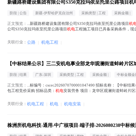
新疆路桥建设集团有限公司S350克拉玛依至托里公路项目
阶段 |
公告
新疆-伊犁哈萨克自治州
采购类型 |
工程
采购金额 |
正文预览：
...新疆路桥建设集团有限公司S350克拉玛依至托里公路项目
机
公司S350克拉玛依至托里公路项目
机电
工程施工项目已具备采购条件，现公开
克拉玛依至托里公路项目
机电
工程施工...(
机电
在正文中 )
关联行业：
公路
|
机电工程
|
【中标结果公示】三二安机电事业部龙华观澜街道蚌岭片区
阶段 |
结果
广东-深圳
采购类型 |
工程
采购金额 |
中标金额金额
正文预览：
...标编号：cscec2026070700001047490 招标名称：【中
包工程竞价采购 招标品类：
机电
安装劳务 项目：龙华区观澜街道蚌岭片区城
09:39:29 中...(
机电
在正文中 )
关联行业：
机电工程
|
机电
|
机电安装
|
株洲所机电科技-通用-中广核项目-端子排-2026080238中标