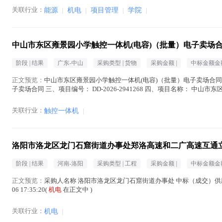
关联行业：
能源
|
机电
|
项目管理
|
学院
|
中山市东区雍景园小学触控一体机(电容)（批量）电子卖场
阶段 |
结果
广东-中山
采购类型 |
货物
采购金额 |
中标金额金额
正文预览：
中山市东区雍景园小学触控一体机(电容)（批量）电子卖场合同 一、
子卖场合同 三、项目编号： DD-2026-2941268 四、项目名称： 
本...(
机电
在正文中 )
关联行业：
触控一体机
|
洛阳市洛龙区龙门石窟街道办事处郑洛高速和二广高速互通立
阶段 |
结果
河南-洛阳
采购类型 |
工程
采购金额 |
中标金额金额
正文预览：
采购人名称 洛阳市洛龙区龙门石窟街道办事处 中标（成交）供应商名称 
06 17:35:20(
机电
在正文中 )
关联行业：
机电
|