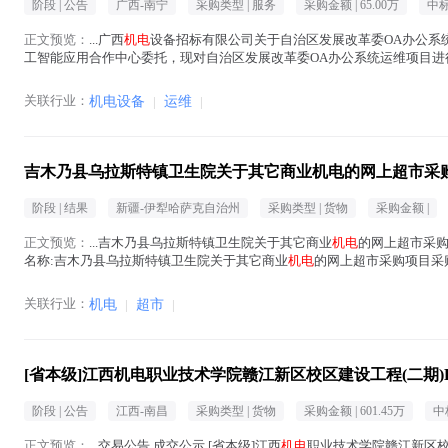
阶段 |
公告
广西-南宁
采购类型 |
服务
采购金额 |
65.00万
中标
正文预览：
...广西
机电
设备招标有限公司关于自治区发展改革委OA办公系统运维项
工智能应用合作中心委托，现对自治区发展改革委OA办公系统运维项目
一、项目名称：自治区发展改革委OA办...(
机电
在正文中 )
关联行业：
机电设备
|
运维
|
吉木乃县乌拉斯特镇卫生院关于其它商业机电的网上超市采
阶段 |
结果
新疆-伊犁哈萨克自治州
采购类型 |
货物
采购金额 |
正文预览：
...吉木乃县乌拉斯特镇卫生院关于其它商业
机电
的网上超市采购项
名称:吉木乃县乌拉斯特镇卫生院关于其它商业
机电
的网上超市采购项目采购项目
金...(
机电
在正文中 )
关联行业：
机电
|
超市
|
[省本级]江西机电职业技术学院赣江新区校区建设工程(二期)
阶段 |
公告
江西-南昌
采购类型 |
货物
采购金额 |
601.45万
中
正文预览：
...交易公告 成交公示 [省本级]江西
机电
职业技术学院赣江新区校