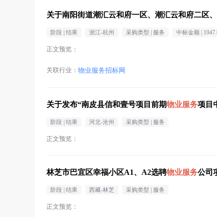
关于南阳街道潮汇云和府一区、潮汇云和府二区、
阶段 |
结果
浙江-杭州
采购类型 |
服务
中标金额 |
1947
正文预览：
关联行业：
物业服务招标网
关于发布“南皮县信和壹号项目前期
物业服务
项目
阶段 |
结果
河北-沧州
采购类型 |
服务
正文预览：
林芝市巴宜区幸福小区A1、A2选聘
物业服务
公司
阶段 |
结果
西藏-林芝
采购类型 |
服务
正文预览：