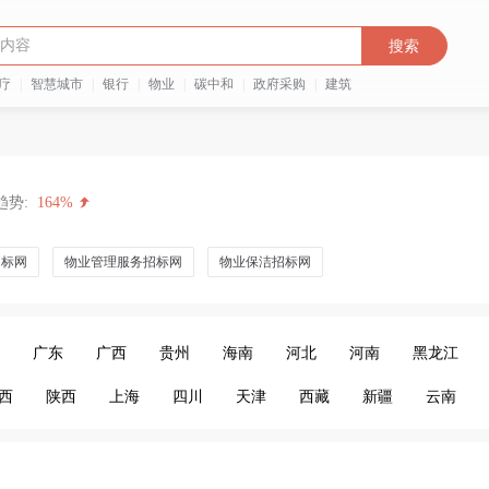
搜索
疗
|
智慧城市
|
银行
|
物业
|
碳中和
|
政府采购
|
建筑
趋势:
164%
招标网
物业管理服务招标网
物业保洁招标网
广东
广西
贵州
海南
河北
河南
黑龙江
西
陕西
上海
四川
天津
西藏
新疆
云南