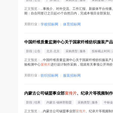
阶段 |
公告
广东-湛江
采购类型 |
服务
采购金额 |
7.00
正文预览：
...事推介、对外交流、工作汇报、新媒体平台传
期：自合同签订之日起45个自然日内，完成本项目全部策划、
万元（人民币） （六）最高限价：7万元（人民币）...(
宣传片
关联行业：
学校招标网
|
体育招标网
中国纤维质量监测中心关于国家纤维纺织服装产品
阶段 |
公告
北京-北京
采购类型 |
服务
投标截止时间 |
正文预览：
...中国纤维质量监测中心关于国家纤维纺织服装
验检测中心
宣传片
进行设计制作采购，现就有关事项公开询价
第一批国家级产品质检中心，现为国家市场监管总局直...(
宣
关联行业：
纺织招标网
|
服装招标网
内蒙古公司锡盟事业部
宣传片
、纪录片等视频制作
阶段 |
结果
内蒙古-锡林郭勒盟
采购类型 |
服务
中标金额
正文预览：
...内蒙古公司锡盟事业部
宣传片
、纪录片等视频制作