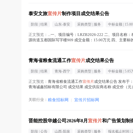
泰安文旅
宣传片
制作项目成交结果公告
阶段 |
结果
山东-泰安
采购类型 |
服务
中标金额 |
15.0
正文预览：
...一、项目编号：LRZB2026-222 二、项目名称
源街道玉都国际写字楼909 成交金额：15.00万元 四、主
下载 八、凡对本次公告...(
宣传片
在正文中 )
青海省粮食流通工作
宣传片
成交结果公告
阶段 |
结果
青海-西宁
采购类型 |
服务
中标金额 |
5.85
正文预览：
青海省粮食流通工作
宣传片
成交结果公告 发布于： 2
青海诚鑫招标有限公司 成交结果 成交供应商名称 成交价（元） 服务期
关联行业：
粮食招标网
|
宣传片招标网
晋能控股华越公司2026年8月
宣传片
和广告策划制
阶段 |
公告
山西-阳泉
采购类型 |
服务
报名截止时间 |