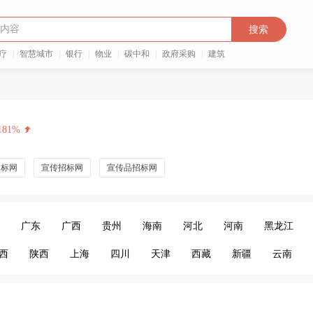
搜索
疗
|
智慧城市
|
银行
|
物业
|
碳中和
|
政府采购
|
建筑
181%
招标网
宣传招标网
宣传品招标网
广东
广西
贵州
海南
河北
河南
黑龙江
西
陕西
上海
四川
天津
西藏
新疆
云南