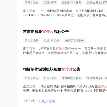
阶段 |
公告
新疆-哈密
采购类型 |
服务
采购金额 |
2.47
正文预览：
...一、项目信息 项目名称：
宣传片
制作服务机场广告制
07 21:02 - 2026-08-12 20:00 采购单位：哈密市伊
窑窑IP形象
宣传片
流标公告
阶段 |
结果
江西-景德镇
采购类型 |
服务
正文预览：
...窑窑IP形象
宣传片
流标公告 一、项目基本情况 采购项
评审委员会评审，有效投标单位不足三家，不满足法定开标评标
名 称：景德镇官方陶...(
宣传片
在正文中 )
拍摄制作深圳机场形象
宣传片
公告
阶段 |
公告
广东-深圳
采购类型 |
服务
采购金额 |
49.0
正文预览：
...项目信息 项目名称 拍摄制作深圳机场形象
宣传
电视、电影和影视录音制作业 资金来源 国有:100% 项目
圳机...(
宣传片
在正文中 )
关联行业：
机场招标网