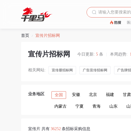
医
首页
宣传片招标网
/
宣传片招标网
今日更新:
5
条
|
本周趋势:
相关网站:
宣传册招标网
广告宣传招标网
广告牌
业务地区
安徽
北京
福建
甘肃
全国
内蒙古
宁夏
青海
山东
山
宣传片 共有
36252
条招标采购信息