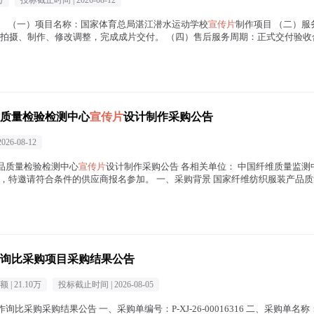
万
投标截止时间 |
2026-08-12
播。 （一）项目名称：国家体育总局湛江潜水运动学校
宣传片
制作项目 （二）服
拍摄、制作、修改调整，完成成片交付。 （四）售后服务周期：正式交付验收
在正文中 )
质量检验检测中心
宣传片
设计制作采购公告
2026-08-12
产品质量检验检测中心
宣传片
设计制作采购公告 各相关单位： 中国纤维质量监
，特邀请符合条件的供应商报名参加。 一、采购背景 国家纤维纺织服装产品质量
传片
在正文中 )
询比采购项目采购结果公告
 |
21.10万
投标截止时间 |
2026-08-05
询比采购采购结果公告 一、采购单编号：P-XJ-26-00016316 二、采购单