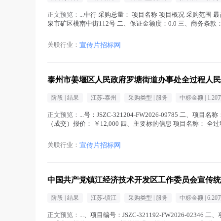
正文预览：
...中行 采购总量： 项目名称 项目概况 采购范围 
泉市矿区桃南中街112号 二、保证金额度：0.0 三、商务条款： 
关联行业：
宣传片招标网
泰州市姜堰区人民政府罗塘街道办事处全过程人民
阶段 |
结果
江苏-泰州
采购类型 |
服务
中标金额 |
1.20
正文预览：
...号：JSZC-321204-FW2026-09785 二
（成交）报价： ￥12,000 四、主要标的信息 项目名称： 
关联行业：
宣传片招标网
中国共产党镇江经济技术开发区工作委员会宣传统
阶段 |
结果
江苏-镇江
采购类型 |
服务
中标金额 |
6.20
正文预览：
...、项目编号：JSZC-321192-FW2026-023