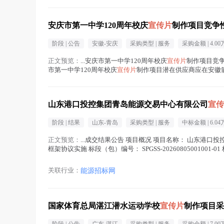
安庆市第一中学120周年校庆
宣传片
制作项目竞争
阶段 |
公告
安徽-安庆
采购类型 |
服务
采购金额 |
4.00
正文预览：
...安庆市第一中学120周年校庆
宣传片
制作项目竞争性
市第一中学120周年校庆
宣传片
制作项目潜在供应商应在安徽箭
项目编号：A...(
宣传片
在正文中 )
山东港口投控集团青岛能源交易中心有限公司
宣传
阶段 |
结果
山东-青岛
采购类型 |
服务
中标金额 |
6.04
正文预览：
...成交结果公告 项目概况 项目名称： 山东港
框架协议实施 标段（包）编号： SPGSS-20260805001
在正文中 )
关联行业：
能源招标网
国家体育总局湛江潜水运动学校
宣传片
制作项目采