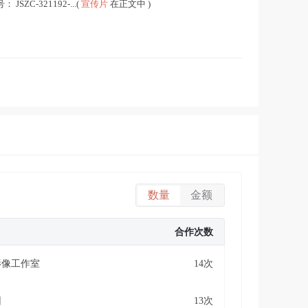
SZC-321192-...(
宣传片
在正文中 )
数量
金额
合作次数
影像工作室
14次
团
13次