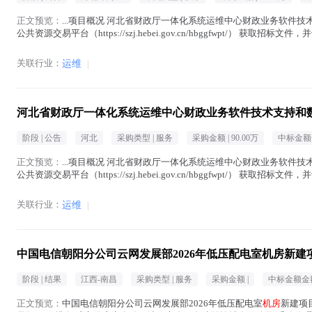
正文预览：
...项目概况 河北省财政厅一体化系统运维中心财政业务软件技
公共资源交易平台（https://szj.hebei.gov.cn/hbggfwpt/） 
机房
在正文中 )
关联行业：
运维
|
河北省财政厅一体化系统运维中心财政业务软件技术支持和
阶段 |
公告
河北
采购类型 |
服务
采购金额 |
90.00万
中标金额金
正文预览：
...项目概况 河北省财政厅一体化系统运维中心财政业务软件技
公共资源交易平台（https://szj.hebei.gov.cn/hbggfwpt/） 获取招
)
关联行业：
运维
|
中国电信朝阳分公司云网发展部2026年低压配电室机房新建
阶段 |
结果
江西-南昌
采购类型 |
服务
采购金额 |
中标金额金额
正文预览：
中国电信朝阳分公司云网发展部2026年低压配电室
机房
新建项目