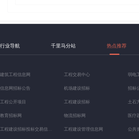
行业导航
千里马分站
热点推荐
建筑工程信息网
工程交易中心
弱电
信息网招标公告
机场建设招标
招标
工程公开项目
工程建设招标
土石
教育招标网
物流招标网
医疗
工程建设招标投标交易信息网
工程建设管理信息网
公共