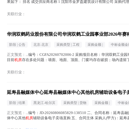
果如下： 排名 成交供应商名称 1 沈阳市金罗盘建筑设计有限公司 采购代理机构
关联行业：
华润双鹤药业股份有限公司华润双鹤工业园事业部2026年赛
阶段 |
公告
北京-北京
采购类型 |
工程
采购金额 |
中标金额金额
正文预览：
...编号：CGFA20260702006-2 采购项目名称：华润双鹤工业
目前
机房
存在多处问题：墙面、地面、顶面、门窗均存在破损；场内遗留
保温层老化破损，整体外观陈旧。 为...(
机房
在正文中 )
关联行业：
延寿县融媒体中心延寿县融媒体中心其他机房辅助设备电子
阶段 |
结果
黑龙江-哈尔滨
采购类型 |
货物
采购金额 |
中标金
正文预览：
...编号：JD-20260806085829-138510 二、合同名称：延
体中心其他
机房
辅助设备电子卖场直购 五、合同主体 采购人(甲方)：延寿县融
在正文中 )