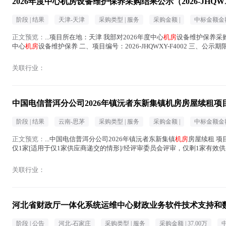
2026年度中心机房设备维护保养采购结果公示（2026-JHQWXY
阶段 |
结果
天津-天津
采购类型 |
服务
采购金额 |
中标金额金额
正文预览：
...项目所在地：天津 我部对2026年度中心
机房
设备维护保养采
中心
机房
设备维护保养 二、项目编号：2026-JHQWXY-F4002 三、公
司 ，报...(
机房
在正文中 )
关联行业：
中国电信普洱分公司2026年镇沅者东新集镇机房房屋续租项
阶段 |
结果
云南-思茅
采购类型 |
服务
采购金额 |
中标金额金额
正文预览：
...中国电信普洱分公司2026年镇沅者东新集镇
机房
房屋续租 项
仅1家[适用于仅1家供应商递交的情形]/经评审委员会评审，仅剩1家有效
下： 中国电信普洱分公司2026年...(
机房
在正文中 )
关联行业：
河北省财政厅一体化系统运维中心财政业务软件技术支持和
阶段 |
公告
河北-石家庄
采购类型 |
服务
采购金额 |
37.00万