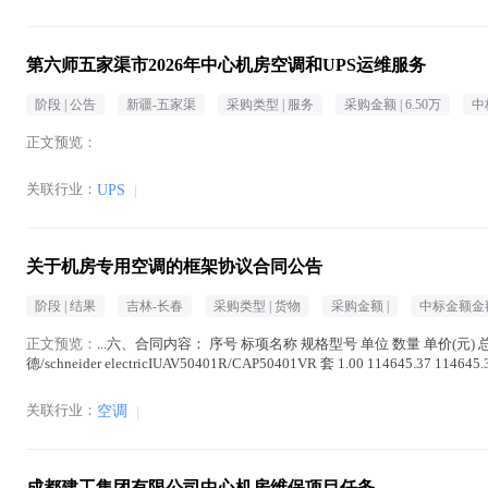
第六师五家渠市2026年中心机房空调和UPS运维服务
阶段 |
公告
新疆-五家渠
采购类型 |
服务
采购金额 |
6.50万
中
正文预览：
关联行业：
UPS
|
关于机房专用空调的框架协议合同公告
阶段 |
结果
吉林-长春
采购类型 |
货物
采购金额 |
中标金额金额
正文预览：
...六、合同内容： 序号 标项名称 规格型号 单位 数量 单价(元) 总
德/schneider electricIUAV50401R/CAP50401VR 套 1.00 114645.3
关联行业：
空调
|
成都建工集团有限公司中心机房维保项目任务