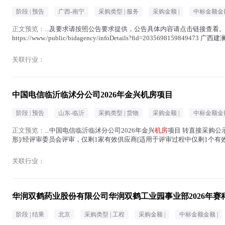
阶段 |
预告
广西-南宁
采购类型 |
服务
采购金额 |
中标金额金额
正文预览：
...及要求请按照公告要求提供，公告具体内容请点击链接查看
https://www./public/bidagency/infoDetails?fid=20356981598494
关联行业：
中国电信临沂临沭分公司2026年金兴机房项目
阶段 |
预告
山东-临沂
采购类型 |
货物
采购金额 |
中标金额金额
正文预览：
...中国电信临沂临沭分公司2026年金兴
机房
项目 转直接采购公
形]/经评审委员会评审，仅剩1家有效供应商[适用于评审过程中仅剩1个有
年金兴
机房
项目直接采购公示 中...(
机房
在正文中 )
关联行业：
华润双鹤药业股份有限公司华润双鹤工业园事业部2026年
阶段 |
结果
北京
采购类型 |
工程
采购金额 |
中标金额金额 |