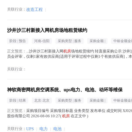
事项： 无（属于非行...(
机房
在正文中 )
关联行业：
改造工程
|
沙井沙三村新接入网机房场地租赁续约
阶段 |
预告
河南-信阳
采购类型 |
服务
采购金额 |
中标金额金额
正文预览：
...沙井沙三村新接入网
机房
场地租赁续约 转直接采购公示 沙井
员会评审，仅剩1家有效供应商[适用于评审过程中仅剩1个有效供应商]，
采购公示 沙井沙三村新接入网
机房
场地租赁续...(
机房
在正文中 )
关联行业：
神软商密网机房空调系统、ups电力、电池、动环等维保
阶段 |
结果
北京-北京
采购类型 |
服务
采购金额 |
中标金额金额
正文预览：
采购项目编号 采购项目标题 业务类型 发布单位 成交时间 XJ0260
股份有限公司 2026-08-06 10:27(
机房
在正文中 )
关联行业：
UPS
|
电力
|
电池
|