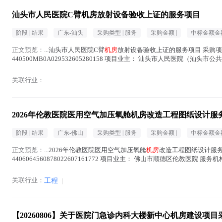
汕头市人民医院C臂机房放射设备验收上证的服务项目
阶段 |
结果
广东-汕头
采购类型 |
服务
采购金额 |
中标金额金额
正文预览：
...汕头市人民医院C臂
机房
放射设备验收上证的服务项目 采购项
440500MB0A029532605280158 项目业主： 汕头市人民医院
院C臂
机房
放射设备验收上证的服务项目 合...(
机房
在正文中 )
关联行业：
2026年伦教医院医用空气加压氧舱机房改造工程图纸设计服
阶段 |
结果
广东-佛山
采购类型 |
服务
采购金额 |
中标金额金额
正文预览：
...2026年伦教医院医用空气加压氧舱
机房
改造工程图纸设计服务
4406064560878022607161772 项目业主： 佛山市顺德区伦教医
务项目合...(
机房
在正文中 )
关联行业：
工程
|
【20260806】关于医院门急诊内科大楼新中心机房建设