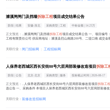
濉溪闸闸门及挡墙
拆除工程
项目成交结果公告
阶段 |
结果
安徽-淮北
采购类型 |
工程
中标金额 |
14.25万
正文预览：
...濉溪闸闸门及挡墙
拆除工程
项目成交结果公告 一、项目编号：A
工程有限责任公司 供应商地址：濉溪县烈山南路200号、二堤口南 成交金额：
商文件。 施工工期：...(
拆除工程
在正文中 )
关联行业：
闸门招标网
|
工程招标网
人保养老西城区西长安街88号六层局部装修改造项目
拆除工
阶段 |
公告
北京-北京
采购类型 |
服务
投标截止时间 |
2026-08-17
正文预览：
...人保养老西城区西长安街88号六层局部装修改造项目
拆除工
选公告 一、采购条件 本项目人保养老西城区西长安街88号六层局部装修
分公司（以下简称“采购人”）批准并落...(
拆除工程
在正文中 )
关联行业：
装修改造招标网