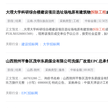
大理大学科研综合楼建设项目选址场地原有建筑物
拆除工程
阶段 |
结果
云南-大理白族自治州
采购类型 |
工程
中标金额 |
32.50万
正文预览：
...大理大学科研综合楼建设项目选址场地原有建筑物
拆除工程
P53LX0326001569），现将该项目成交单位予以公示，接受社会监
限公司； 成交金额：325000.00元； 工期承诺：2...(
拆除工程
在正文中 )
关联行业：
建设招标网
|
大学招标网
山西朔州平鲁区茂华东易煤业有限公司洗煤厂改造EPC总承
阶段 |
结果
山西-朔州
采购类型 |
服务
中标金额 |
69.80万
正文预览：
...60703280 二、询价书名称：山西朔州平鲁区茂华东易煤业
玖万捌仟元整 （小写）698000元 特此公告。 采购单位：中煤天津设计工程有限
6...(
拆除工程
在正文中 )
关联行业：
EPC招标网