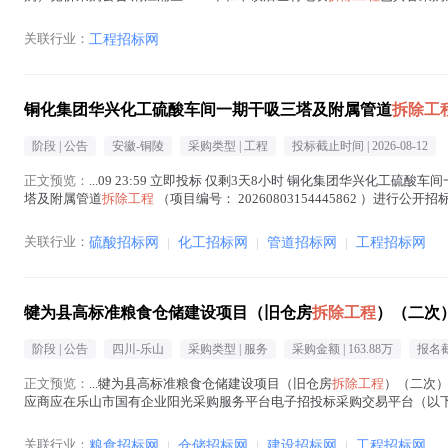
平镇后左村地块...(
拆除工程
在正文中 )
关联行业：
工程招标网
铜化集团华兴化工硫酸车间一期干吸三塔及附属管道
拆除工
阶段 |
公告
安徽-铜陵
采购类型 |
工程
投标截止时间 |
2026-08-12
正文预览：
...09 23:59 立即投标 仅剩3天8小时 铜化集团华兴化工硫
塔及附属管道
拆除工程
（项目编号： 20260803154445862 ）进行
文中 )
关联行业：
硫酸招标网
|
化工招标网
|
管道招标网
|
工程招标网
犍为县高标准粮食仓储建设项目（旧仓房
拆除工程
）（二次
阶段 |
公告
四川-乐山
采购类型 |
服务
采购金额 |
163.88万
报名截
正文预览：
...犍为县高标准粮食仓储建设项目（旧仓房
拆除工程
）（二次）
应商应在乐山市国有企业阳光采购服务平台电子招投标采购交易平台（以下简称
目基本情况 项目编号：CGPT-XM-JZ...(
拆除工程
在正文中 )
关联行业：
粮食招标网
|
仓储招标网
|
建设招标网
|
工程招标网