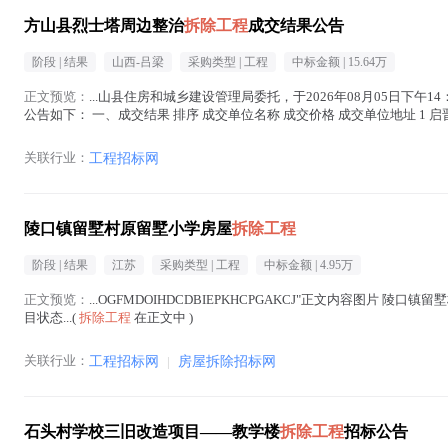
方山县烈士塔周边整治
拆除工程
成交结果公告
阶段 |
结果
山西-吕梁
采购类型 |
工程
中标金额 |
15.64万
正文预览：
...山县住房和城乡建设管理局委托，于2026年08月05日下午1
公告如下： 一、成交结果 排序 成交单位名称 成交价格 成交单位地址 1 启晋
其...(
拆除工程
在正文中 )
关联行业：
工程招标网
陵口镇留墅村原留墅小学房屋
拆除工程
阶段 |
结果
江苏
采购类型 |
工程
中标金额 |
4.95万
正文预览：
...OGFMDOIHDCDBIEPKHCPGAKCJ"正文内容图片 陵口
目状态...(
拆除工程
在正文中 )
关联行业：
工程招标网
|
房屋拆除招标网
石头村学校三旧改造项目——教学楼
拆除工程
招标公告