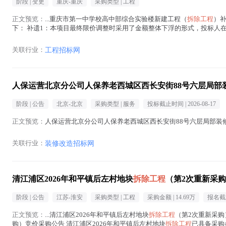
阶段 |
变更
重庆-重庆
采购类型 |
工程
正文预览：
...重庆市第一中学校高中部综合实验楼新建工程（
拆除工程
）补
下： 补遗1：本项目最终限价调整时采用了金额整体下浮的形式，投标人
标总报价必须与已标价工程量清单总报价一致，工程量清单...(
拆除工程
在
关联行业：
工程招标网
人保运营北京分公司人保养老西城区西长安街88号六层局部
阶段 |
公告
北京-北京
采购类型 |
服务
投标截止时间 |
2026-08-17
正文预览：
人保运营北京分公司人保养老西城区西长安街88号六层局部装
关联行业：
装修改造招标网
清江浦区2026年和平镇后左村地块
拆除工程
（第2次重新采
阶段 |
公告
江苏-淮安
采购类型 |
工程
采购金额 |
14.69万
报名截
正文预览：
...清江浦区2026年和平镇后左村地块
拆除工程
（第2次重新采购）
购）竞价采购公告 清江浦区2026年和平镇后左村地块
拆除工程
已具备采购