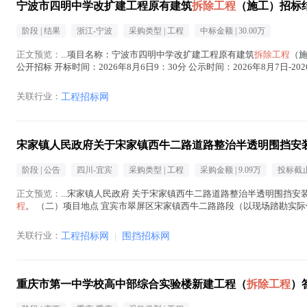
宁波市四明中学改扩建工程原有建筑
拆除工程
（施工）招标
阶段 |
结果
浙江-宁波
采购类型 |
工程
中标金额 |
30.00万
正文预览：
...项目名称：宁波市四明中学改扩建工程原有建筑
拆除工程
（施
公开招标 开标时间：2026年8月6日9：30分 公示时间：2026年8月7
预中标价：300000元...(
拆除工程
在正文中 )
关联行业：
工程招标网
宋家镇人民政府关于宋家镇西牛二路道路整治半透明围挡安
阶段 |
公告
四川-宜宾
采购类型 |
工程
采购金额 |
9.09万
投标截止
正文预览：
...宋家镇人民政府 关于宋家镇西牛二路道路整治半透明围挡安
程
。 （二）项目地点 宜宾市翠屏区宋家镇西牛二路路段（以现场踏勘实际
运输、安装、加固、施工期间维护保洁、到期...(
拆除工程
在正文中 )
关联行业：
工程招标网
|
围挡招标网
重庆市第一中学校高中部综合实验楼新建工程（
拆除工程
）