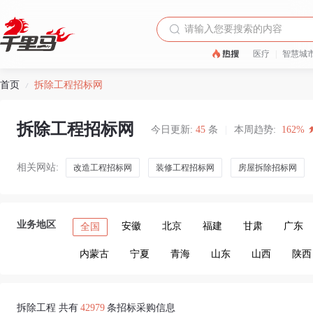
医疗
|
智慧城
首页
拆除工程招标网
/
拆除工程招标网
今日更新:
45
条
|
本周趋势:
162%
相关网站:
改造工程招标网
装修工程招标网
房屋拆除招标网
业务地区
安徽
北京
福建
甘肃
广东
全国
内蒙古
宁夏
青海
山东
山西
陕西
拆除工程 共有
42979
条招标采购信息