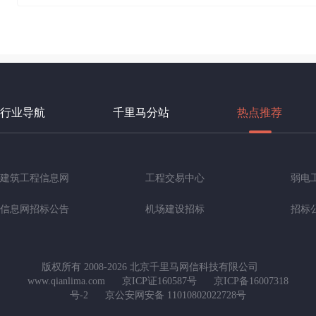
行业导航
千里马分站
热点推荐
建筑工程信息网
工程交易中心
弱电
信息网招标公告
机场建设招标
招标
版权所有 2008-2026 北京千里马网信科技有限公司
www.qianlima.com
京ICP证160587号
京ICP备16007318
号-2
京公安网安备 11010802022728号