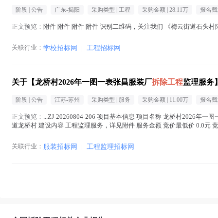
阶段 |
公告
广东-揭阳
采购类型 |
工程
采购金额 |
28.11万
报名截
正文预览：
附件 附件 附件 附件 识别二维码，关注我们 《梅云街道石头村
关联行业：
学校招标网
|
工程招标网
关于【龙桥村2026年一图一表张昌服装厂
拆除工程
监理服务
阶段 |
公告
江苏-苏州
采购类型 |
服务
采购金额 |
11.00万
报名截
正文预览：
...ZJ-20260804-206 项目基本信息 项目名称 龙桥村2026
道龙桥村 建设内容 工程监理服务，详见附件 服务金额 竞价最低价 0.0元 竞价最
文中 )
关联行业：
服装招标网
|
工程监理招标网