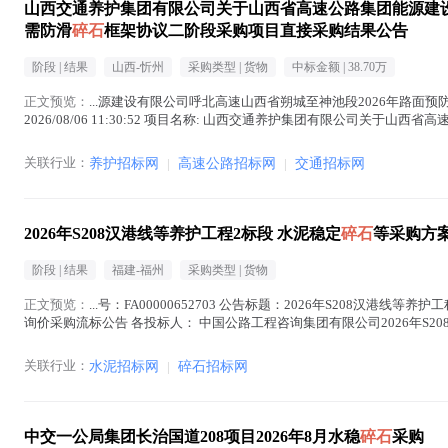
山西交通养护集团有限公司关于山西省高速公路集团能源建设
需防滑
碎石
框架协议二阶段采购项目直接采购结果公告
阶段 |
结果
山西-忻州
采购类型 |
货物
中标金额 |
38.70万
正文预览：
...源建设有限公司呼北高速山西省朔城至神池段2026年路面
2026/08/06 11:30:52 项目名称: 山西交通养护集团有限公司
需防滑
碎石
框架协议二阶段采购项...(
碎石
在正文中 )
关联行业：
养护招标网
|
高速公路招标网
|
交通招标网
2026年S208汉港线等养护工程2标段 水泥稳定
碎石
等采购方案
阶段 |
结果
福建-福州
采购类型 |
货物
正文预览：
...号：FA00000652703 公告标题：2026年S208汉港线等养
询价采购流标公告 各投标人： 中国公路工程咨询集团有限公司2026年S2
按...(
碎石
在正文中 )
关联行业：
水泥招标网
|
碎石招标网
中交一公局集团长治国道208项目2026年8月水稳
碎石
采购