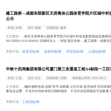
建工路桥—成都东部新区天府奥体公园体育学院片区城中村改
公示
阶段 |
结果
四川-成都
采购类型 |
服务
正文预览：
...新区天府奥体公园体育学院片区城中村改造配套基础设施项
HS-ZBRW-2026-008093 采购经办人： 张锐 项目名称： 建工路
碎石
在正文中 )
关联行业：
体育招标网
|
路桥招标网
|
学院招标网
|
公园招标网
中铁十四局集团有限公司厦门第三东通道工程A4标段一工区
阶段 |
公告
北京-北京
采购类型 |
货物
投标截止时间 |
2026-08-25
正文预览：
...编码 物料名称 品牌 型号 采购量 公司主体 是否送样 对供应商附言
要包含运费、不允许对询价单部分物料报价、不允许供应商报价可改数量 发票
石
在正文中 )
关联行业：
工程招标网