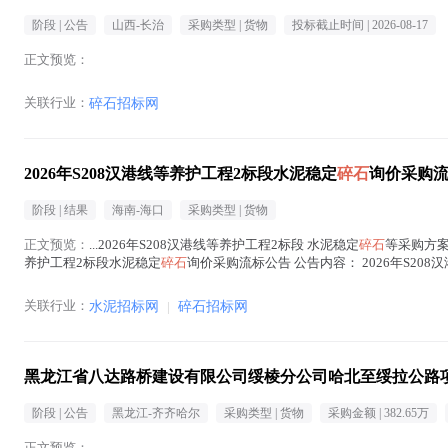
阶段 |
公告
山西-长治
采购类型 |
货物
投标截止时间 |
2026-08-17
正文预览：
关联行业：
碎石招标网
2026年S208汉港线等养护工程2标段水泥稳定
碎石
询价采购
阶段 |
结果
海南-海口
采购类型 |
货物
正文预览：
...2026年S208汉港线等养护工程2标段 水泥稳定
碎石
等采购方案 项
养护工程2标段水泥稳定
碎石
询价采购流标公告 公告内容： 2026年S20
中 )
关联行业：
水泥招标网
|
碎石招标网
黑龙江省八达路桥建设有限公司绥棱分公司哈北至绥拉公路
阶段 |
公告
黑龙江-齐齐哈尔
采购类型 |
货物
采购金额 |
382.65万
正文预览：