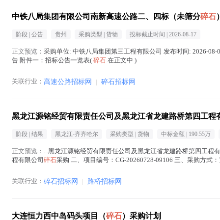
中铁八局集团有限公司南新高速公路二、四标（未筛分
碎石
阶段 |
公告
贵州
采购类型 |
货物
投标截止时间 |
2026-08-17
正文预览：
采购单位: 中铁八局集团第三工程有限公司 发布时间: 2026-08-06
告 附件一：招标公告一览表(
碎石
在正文中 )
关联行业：
高速公路招标网
|
碎石招标网
黑龙江源铭经贸有限责任公司及黑龙江省龙建路桥第四工程
阶段 |
结果
黑龙江-齐齐哈尔
采购类型 |
货物
中标金额 |
190.55万
正文预览：
...黑龙江源铭经贸有限责任公司及黑龙江省龙建路桥第四工程
程有限公司
碎石
采购 二、项目编号：CG-20260728-09106 三、采购
工程有限公司 六、采购预算：1,96...(
碎石
在正文中 )
关联行业：
碎石招标网
|
路桥招标网
大连恒力西中岛码头项目（
碎石
）采购计划