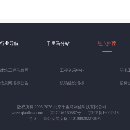
行业导航
千里马分站
热点推荐
建筑工程信息网
工程交易中心
弱电
信息网招标公告
机场建设招标
招标
版权所有 2008-2026 北京千里马网信科技有限公司
www.qianlima.com
京ICP证160587号
京ICP备16007318
号-2
京公安网安备 11010802022728号