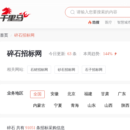
医疗
|
智慧城
首页
碎石招标网
/
碎石招标网
今日更新:
63
条
|
本周趋势:
144%
相关网站:
石材招标网
砂石招标网
石子招标网
业务地区
安徽
北京
福建
甘肃
广东
全国
内蒙古
宁夏
青海
山东
山西
陕西
碎石 共有
91051
条招标采购信息