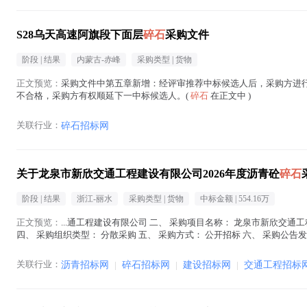
S28乌天高速阿旗段下面层
碎石
采购文件
阶段 |
结果
内蒙古-赤峰
采购类型 |
货物
正文预览：
采购文件中第五章新增：经评审推荐中标候选人后，采购方进
不合格，采购方有权顺延下一中标候选人。(
碎石
在正文中 )
关联行业：
碎石招标网
关于龙泉市新欣交通工程建设有限公司2026年度沥青砼
碎石
阶段 |
结果
浙江-丽水
采购类型 |
货物
中标金额 |
554.16万
正文预览：
...通工程建设有限公司 二、 采购项目名称： 龙泉市新欣交通
四、 采购组织类型： 分散采购 五、 采购方式： 公开招标 六、 采购公告发布日期： 
文中 )
关联行业：
沥青招标网
|
碎石招标网
|
建设招标网
|
交通工程招标