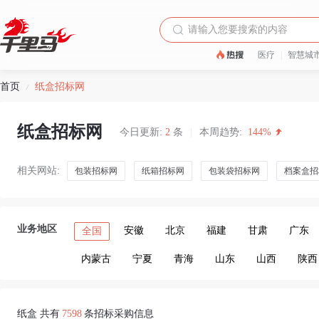
医疗
|
智慧城
首页
纸盒招标网
/
纸盒招标网
今日更新:
2
条
|
本周趋势:
144%
相关网站:
包装招标网
纸箱招标网
包装袋招标网
档案盒招
业务地区
安徽
北京
福建
甘肃
广东
全国
内蒙古
宁夏
青海
山东
山西
陕西
纸盒 共有
7598
条招标采购信息