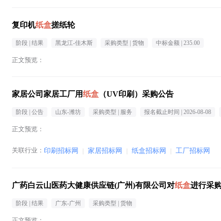
复印机
纸盒
搓纸轮
阶段 |
结果
黑龙江-佳木斯
采购类型 |
货物
中标金额 |
235.00
正文预览：
家居公司家居工厂用
纸盒
（UV印刷）采购公告
阶段 |
公告
山东-潍坊
采购类型 |
服务
报名截止时间 |
2026-08-08
正文预览：
关联行业：
印刷招标网
|
家居招标网
|
纸盒招标网
|
工厂招标网
广药白云山医药大健康供应链(广州)有限公司对
纸盒
进行采
阶段 |
结果
广东-广州
采购类型 |
货物
正文预览：