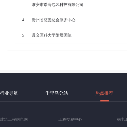
淮安市瑞海包装科技有限公司
4
贵州省慈善总会服务中心
5
遵义医科大学附属医院
行业导航
千里马分站
热点推荐
建筑工程信息网
工程交易中心
弱电