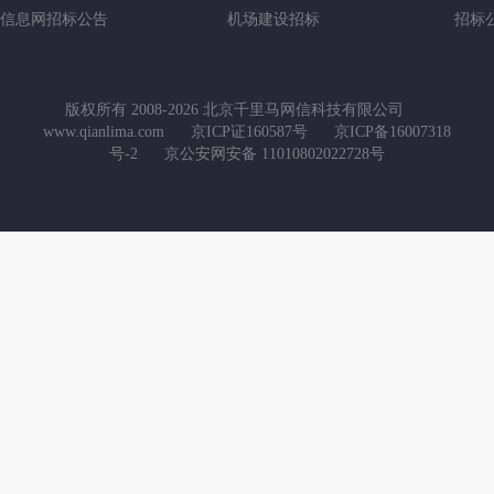
信息网招标公告
机场建设招标
招标
版权所有 2008-2026 北京千里马网信科技有限公司
www.qianlima.com
京ICP证160587号
京ICP备16007318
号-2
京公安网安备 11010802022728号