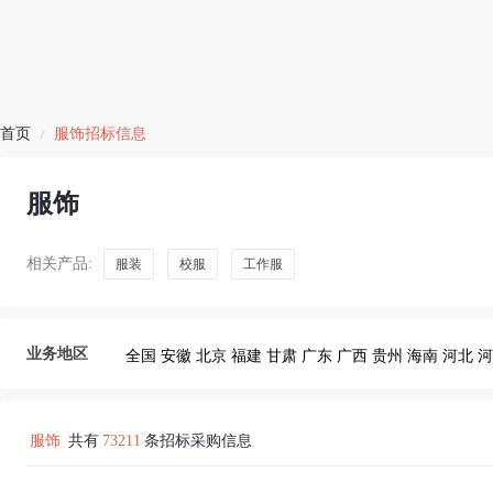
首页
服饰招标信息
/
服饰
相关产品:
服装
校服
工作服
业务地区
全国
安徽
北京
福建
甘肃
广东
广西
贵州
海南
河北
河
服饰
共有
73211
条招标采购信息