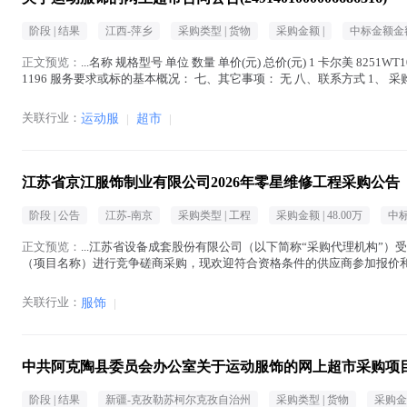
阶段 |
结果
江西-萍乡
采购类型 |
货物
采购金额 |
中标金额金额
正文预览：
...名称 规格型号 单位 数量 单价(元) 总价(元) 1 卡尔美 8251WT1
1196 服务要求或标的基本概况： 七、其它事项： 无 八、联系方式 1、 采购人名
关联行业：
运动服
|
超市
|
江苏省京江服饰制业有限公司2026年零星维修工程采购公告
阶段 |
公告
江苏-南京
采购类型 |
工程
采购金额 |
48.00万
中标
正文预览：
...江苏省设备成套股份有限公司（以下简称“采购代理机构”）
（项目名称）进行竞争磋商采购，现欢迎符合资格条件的供应商参加报价和磋商。 一、
目名称：江苏省京江...(
服饰
在正文中 )
关联行业：
服饰
|
中共阿克陶县委员会办公室关于运动服饰的网上超市采购项
阶段 |
结果
新疆-克孜勒苏柯尔克孜自治州
采购类型 |
货物
采购金额