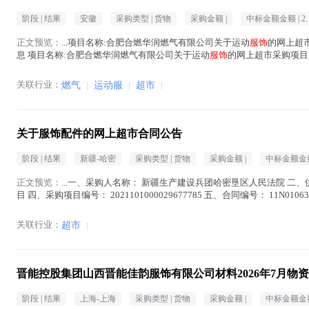
阶段 |
结果
安徽
采购类型 |
货物
采购金额 |
中标金额金额 |
2
正文预览：
...项目名称:合肥合燃华润燃气有限公司关于运动
服饰
的网上超市
息 项目名称:合肥合燃华润燃气有限公司关于运动
服饰
的网上超市采购项目采购
位...(
服饰
在正文中 )
关联行业：
燃气
|
运动服
|
超市
|
关于服饰配件的网上超市合同公告
阶段 |
结果
新疆-哈密
采购类型 |
货物
采购金额 |
中标金额金额
正文预览：
...一、采购人名称： 新疆生产建设兵团哈密垦区人民法院 二、
目 四、采购项目编号： 2021101000029677785 五、合同编号： 11N01063
)
关联行业：
超市
|
晋能控股集团山西晋能佳韵服饰有限公司材料2026年7月物
阶段 |
结果
上海-上海
采购类型 |
货物
采购金额 |
中标金额金额