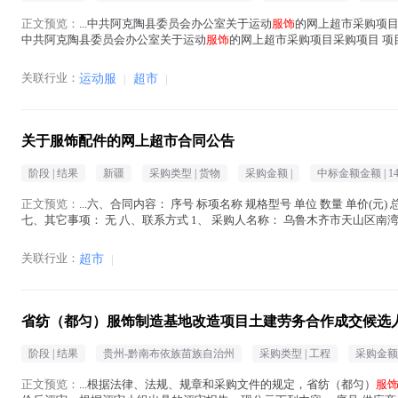
正文预览：
...中共阿克陶县委员会办公室关于运动
服饰
的网上超市采购项目 （
中共阿克陶县委员会办公室关于运动
服饰
的网上超市采购项目采购项目 项目编号:2
正文中 )
关联行业：
运动服
|
超市
|
关于服饰配件的网上超市合同公告
阶段 |
结果
新疆
采购类型 |
货物
采购金额 |
中标金额金额 |
1
正文预览：
...六、合同内容： 序号 标项名称 规格型号 单位 数量 单价(元) 总
七、其它事项： 无 八、联系方式 1、 采购人名称： 乌鲁木齐市天山区南湾街街道
)
关联行业：
超市
|
省纺（都匀）服饰制造基地改造项目土建劳务合作成交候选
阶段 |
结果
贵州-黔南布依族苗族自治州
采购类型 |
工程
采购金额 
正文预览：
...根据法律、法规、规章和采购文件的规定，省纺（都匀）
服