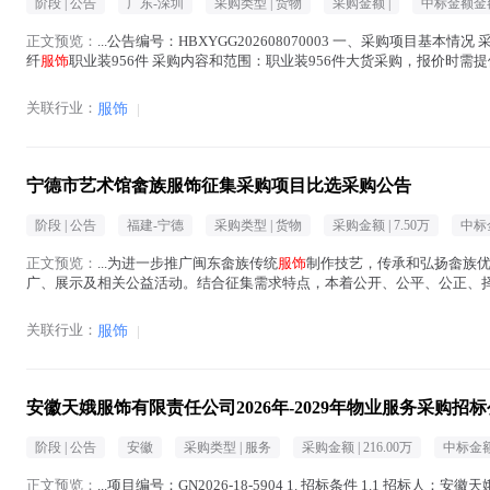
阶段 |
公告
广东-深圳
采购类型 |
货物
采购金额 |
中标金额金额
正文预览：
...公告编号：HBXYGG202608070003 一、采购项目基本情
纤
服饰
职业装956件 采购内容和范围：职业装956件大货采购，报价时
格要求...(
服饰
在正文中 )
关联行业：
服饰
|
宁德市艺术馆畲族服饰征集采购项目比选采购公告
阶段 |
公告
福建-宁德
采购类型 |
货物
采购金额 |
7.50万
中标
正文预览：
...为进一步推广闽东畲族传统
服饰
制作技艺，传承和弘扬畲族
广、展示及相关公益活动。结合征集需求特点，本着公开、公平、公正、
征集采购项目。现将有关事项公告如下： 一、项目名称：宁德市艺...(
服饰
关联行业：
服饰
|
安徽天娥服饰有限责任公司2026年-2029年物业服务采购招
阶段 |
公告
安徽
采购类型 |
服务
采购金额 |
216.00万
中标金额
正文预览：
...项目编号：GN2026-18-5904 1. 招标条件 1.1 招标人：安徽天