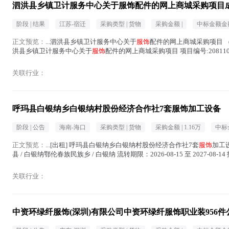
泗洪县乡镇卫计服务中心关于服饰配件的网上商城采购项目
阶段 |
结果
江苏-宿迁
采购类型 |
货物
采购金额 |
中标金额金额
正文预览：
...泗洪县乡镇卫计服务中心关于
服饰
配件的网上商城采购项目 （项
洪县乡镇卫计服务中心关于
服饰
配件的网上商城采购项目 项目编号:208110
划...(
服饰
在正文中 )
关联行业：
呼玛县白银纳乡白银纳村股份经济合作社7套服饰加工设备
阶段 |
公告
海南-海口
采购类型 |
货物
采购金额 |
1.16万
中标
正文预览：
...[出租] 呼玛县白银纳乡白银纳村股份经济合作社7套
服饰
加工设
县 / 白银纳鄂伦春族民族乡 / 白银纳 流转期限：2026-08-15 至 2027-08-14 报名起止
关联行业：
中资环绿纤服饰(深圳)有限公司中资环绿纤服饰职业装956件