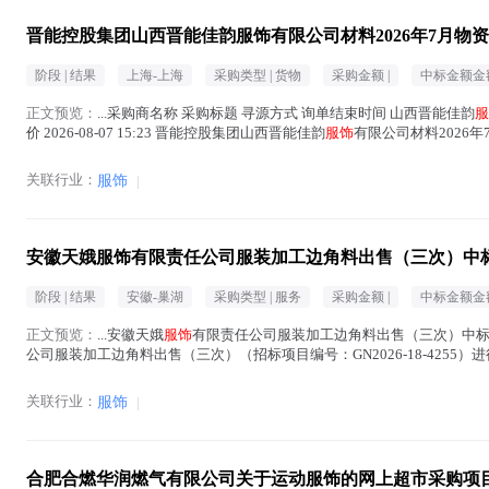
晋能控股集团山西晋能佳韵服饰有限公司材料2026年7月物
阶段 |
结果
上海-上海
采购类型 |
货物
采购金额 |
中标金额金额
正文预览：
...采购商名称 采购标题 寻源方式 询单结束时间 山西晋能佳韵
服
价 2026-08-07 15:23 晋能控股集团山西晋能佳韵
服饰
有限公司材料2026年7月
文中 )
关联行业：
服饰
|
安徽天娥服饰有限责任公司服装加工边角料出售（三次）中
阶段 |
结果
安徽-巢湖
采购类型 |
服务
采购金额 |
中标金额金额
正文预览：
...安徽天娥
服饰
有限责任公司服装加工边角料出售（三次）中标
公司服装加工边角料出售（三次）（招标项目编号：GN2026-18-4255
评标结果 招标项目名称：安徽天娥服...(
服饰
在正文中 )
关联行业：
服饰
|
合肥合燃华润燃气有限公司关于运动服饰的网上超市采购项