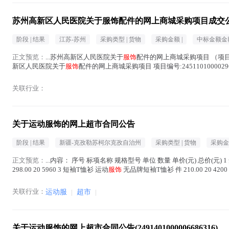
苏州高新区人民医院关于服饰配件的网上商城采购项目成交
阶段 |
结果
江苏-苏州
采购类型 |
货物
采购金额 |
中标金额金额
正文预览：
...苏州高新区人民医院关于
服饰
配件的网上商城采购项目 （项目编号
新区人民医院关于
服饰
配件的网上商城采购项目 项目编号:245110100002
在正文中 )
关联行业：
关于运动服饰的网上超市合同公告
阶段 |
结果
新疆-克孜勒苏柯尔克孜自治州
采购类型 |
货物
采购金额
正文预览：
...内容： 序号 标项名称 规格型号 单位 数量 单价(元) 总价(元) 
298.00 20 5960 3 短袖T恤衫 运动
服饰
无品牌短袖T恤衫 件 210.00 20 420
关联行业：
运动服
|
超市
|
关于运动服饰的网上超市合同公告(2491401000006686316)