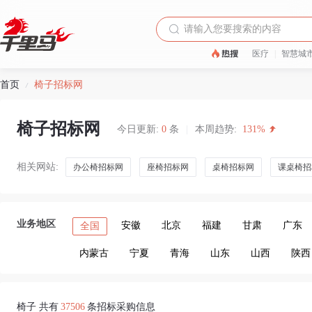
医疗
|
智慧城
首页
椅子招标网
/
椅子招标网
今日更新:
0
条
|
本周趋势:
131%
相关网站:
办公椅招标网
座椅招标网
桌椅招标网
课桌椅招
业务地区
安徽
北京
福建
甘肃
广东
全国
内蒙古
宁夏
青海
山东
山西
陕西
椅子 共有
37506
条招标采购信息