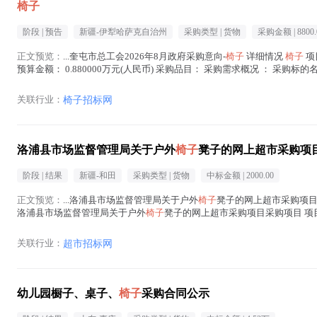
椅子
阶段 |
预告
新疆-伊犁哈萨克自治州
采购类型 |
货物
采购金额 |
8800.
正文预览：
...奎屯市总工会2026年8月政府采购意向-
椅子
详细情况
椅子
项
预算金额： 0.880000万元(人民币) 采购品目： 采购需求概况 ： 采购标的
中心使用...(
椅子
在正文中 )
关联行业：
椅子招标网
洛浦县市场监督管理局关于户外
椅子
凳子的网上超市采购项
阶段 |
结果
新疆-和田
采购类型 |
货物
中标金额 |
2000.00
正文预览：
...洛浦县市场监督管理局关于户外
椅子
凳子的网上超市采购项目 （
洛浦县市场监督管理局关于户外
椅子
凳子的网上超市采购项目采购项目 项目编号:
(
椅子
在正文中 )
关联行业：
超市招标网
幼儿园橱子、桌子、
椅子
采购合同公示