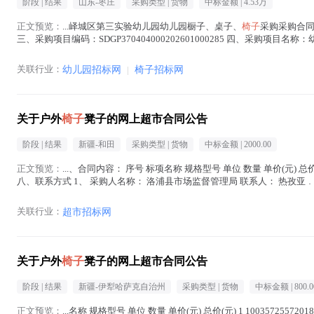
阶段 |
结果
山东-枣庄
采购类型 |
货物
中标金额 |
4.53万
正文预览：
...峄城区第三实验幼儿园幼儿园橱子、桌子、
椅子
采购采购合同公
三、采购项目编码：SDGP370404000202601000285 四、采购项目名
在正文中 )
关联行业：
幼儿园招标网
|
椅子招标网
关于户外
椅子
凳子的网上超市合同公告
阶段 |
结果
新疆-和田
采购类型 |
货物
中标金额 |
2000.00
正文预览：
...、合同内容： 序号 标项名称 规格型号 单位 数量 单价(元) 总价(
八、联系方式 1、 采购人名称： 洛浦县市场监督管理局 联系人： 热孜亚﹒多来提
关联行业：
超市招标网
关于户外
椅子
凳子的网上超市合同公告
阶段 |
结果
新疆-伊犁哈萨克自治州
采购类型 |
货物
中标金额 |
800.0
正文预览：
...名称 规格型号 单位 数量 单价(元) 总价(元) 1 1003572557201