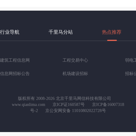
行业导航
千里马分站
热点推荐
建筑工程信息网
工程交易中心
弱电
信息网招标公告
机场建设招标
招标
版权所有 2008-2026 北京千里马网信科技有限公司
www.qianlima.com
京ICP证160587号
京ICP备16007318
号-2
京公安网安备 11010802022728号