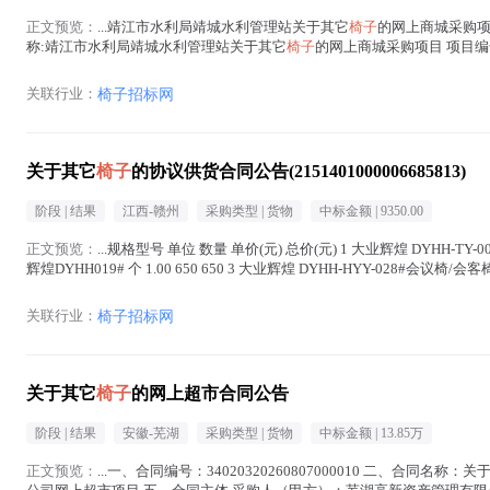
正文预览：
...靖江市水利局靖城水利管理站关于其它
椅子
的网上商城采购项目
称:靖江市水利局靖城水利管理站关于其它
椅子
的网上商城采购项目 项目编号:
目...(
椅子
在正文中 )
关联行业：
椅子招标网
关于其它
椅子
的协议供货合同公告(2151401000006685813)
阶段 |
结果
江西-赣州
采购类型 |
货物
中标金额 |
9350.00
正文预览：
...规格型号 单位 数量 单价(元) 总价(元) 1 大业辉煌 DYHH-TY-0
辉煌DYHH019# 个 1.00 650 650 3 大业辉煌 DYHH-HYY-028#会议椅/会客椅
关联行业：
椅子招标网
关于其它
椅子
的网上超市合同公告
阶段 |
结果
安徽-芜湖
采购类型 |
货物
中标金额 |
13.85万
正文预览：
...一、合同编号：34020320260807000010 二、合同名称：关