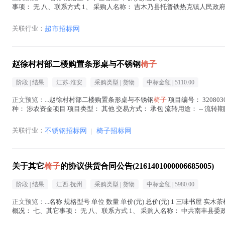
事项： 无 八、联系方式 1、 采购人名称： 吉木乃县托普铁热克镇人民政府 联系人
关联行业：
超市招标网
赵徐村村部二楼购置条形桌与不锈钢
椅子
阶段 |
结果
江苏-淮安
采购类型 |
货物
中标金额 |
5110.00
正文预览：
...赵徐村村部二楼购置条形桌与不锈钢
椅子
项目编号： 320803
种： 涉农资金项目 项目类型： 其他 交易方式： 承包 流转用途： -- 流转期限： -- 
关联行业：
不锈钢招标网
|
椅子招标网
关于其它
椅子
的协议供货合同公告(2161401000006685005)
阶段 |
结果
江西-抚州
采购类型 |
货物
中标金额 |
5980.00
正文预览：
...名称 规格型号 单位 数量 单价(元) 总价(元) 1 三味书屋 
概况： 七、其它事项： 无 八、联系方式 1、 采购人名称： 中共南丰县委政法委