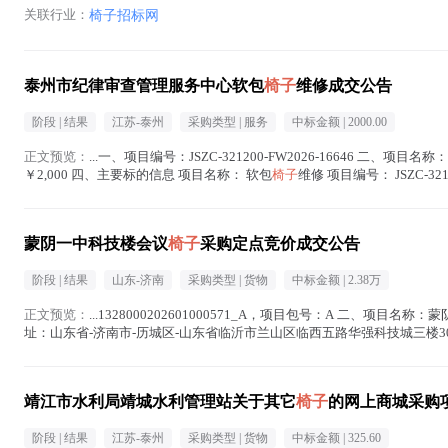
关联行业：
椅子招标网
泰州市纪律审查管理服务中心软包
椅子
维修成交公告
阶段 |
结果
江苏-泰州
采购类型 |
服务
中标金额 |
2000.00
正文预览：
...一、项目编号：JSZC-321200-FW2026-16646 二、项目名称
￥2,000 四、主要标的信息 项目名称： 软包
椅子
维修 项目编号： JSZC-32
蒙阴一中科技楼会议
椅子
采购定点竞价成交公告
阶段 |
结果
山东-济南
采购类型 |
货物
中标金额 |
2.38万
正文预览：
...1328000202601000571_A，项目包号：A 二、项目名
址：山东省-济南市-历城区-山东省临沂市兰山区临西五路华强科技城三楼3056室 成
椅子
在正文中 )
靖江市水利局靖城水利管理站关于其它
椅子
的网上商城采购
阶段 |
结果
江苏-泰州
采购类型 |
货物
中标金额 |
325.60