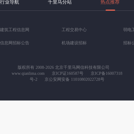
行业导航
千里马分站
热点推荐
建筑工程信息网
工程交易中心
弱电
信息网招标公告
机场建设招标
招标
版权所有 2008-2026 北京千里马网信科技有限公司
www.qianlima.com
京ICP证160587号
京ICP备16007318
号-2
京公安网安备 11010802022728号