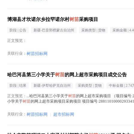
博湖县才坎诺尔乡拉罕诺尔村
树苗
采购项目
阶段 |
公告
新疆-巴音郭楞蒙古自治州
采购类型 |
货物
采购金额 |
4.
正文预览：
关联行业：
树苗招标网
哈巴河县第三小学关于
树苗
的网上超市采购项目成交公告
阶段 |
结果
新疆-伊犁哈萨克自治州
采购类型 |
货物
中标金额 |
2.74
正文预览：
...哈巴河县第三小学关于
树苗
的网上超市采购项目 （项目编号:28
小学关于
树苗
的网上超市采购项目采购项目 项目编号:288110100002933
苗
在正文中 )
关联行业：
树苗招标网
|
超市招标网