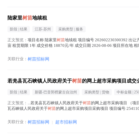
树苗
在正文中 )
陆家里
树苗
地续租
阶段 |
结果
江苏-苏州
采购类型 |
服务
正文预览：
项目名称 陆家里
树苗
地续租 项目编号 2026022303003
亩 租赁期限 1年 成交价格 18870元/年 成交日期 2026-08-06 项目所在
关联行业：
树苗招标网
若羌县瓦石峡镇人民政府关于
树苗
的网上超市采购项目成交
阶段 |
结果
新疆-巴音郭楞蒙古自治州
采购类型 |
货物
中标金额 |
250
正文预览：
...若羌县瓦石峡镇人民政府关于
树苗
的网上超市采购项目 （项目编
瓦石峡镇人民政府关于
树苗
的网上超市采购项目采购项目 项目编号:25411010
在正文中 )
关联行业：
树苗招标网
|
超市招标网