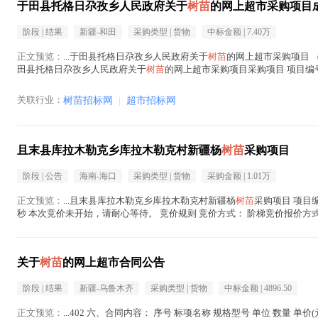
于田县托格日尕孜乡人民政府关于
树苗
的网上超市采购项目
阶段 |
结果
新疆-和田
采购类型 |
货物
中标金额 |
7.40万
正文预览：
...于田县托格日尕孜乡人民政府关于
树苗
的网上超市采购项目 （项
田县托格日尕孜乡人民政府关于
树苗
的网上超市采购项目采购项目 项目编号:22
树苗
在正文中 )
关联行业：
树苗招标网
|
超市招标网
且末县库拉木勒克乡库拉木勒克村新疆杨
树苗
采购项目
阶段 |
公告
海南-海口
采购类型 |
货物
采购金额 |
1.01万
正文预览：
...且末县库拉木勒克乡库拉木勒克村新疆杨
树苗
采购项目 项目编号
秒 本次竞价未开始，请耐心等待。 竞价规则 竞价方式： 阶梯竞价报价方式： 多
正文中 )
关于
树苗
的网上超市合同公告
阶段 |
结果
新疆-乌鲁木齐
采购类型 |
货物
中标金额 |
4896.50
正文预览：
...402 六、合同内容： 序号 标项名称 规格型号 单位 数量 单价(元