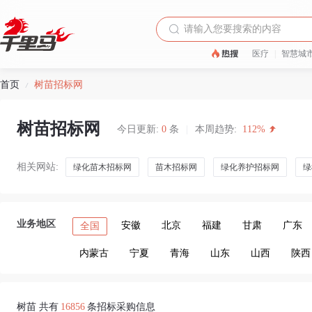
医疗
|
智慧城
首页
树苗招标网
/
树苗招标网
今日更新:
0
条
|
本周趋势:
112%
相关网站:
绿化苗木招标网
苗木招标网
绿化养护招标网
绿
业务地区
安徽
北京
福建
甘肃
广东
全国
内蒙古
宁夏
青海
山东
山西
陕西
树苗 共有
16856
条招标采购信息