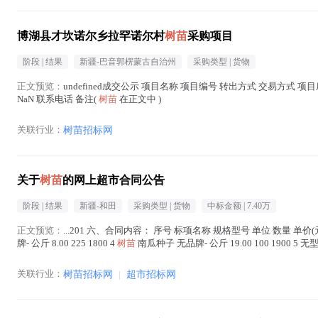
博湖县才坎诺尔乡拉罕诺尔村
树苗
采购项目
阶段 |
结果
新疆-巴音郭楞蒙古自治州
采购类型 |
货物
正文预览：
undefined成交公示 项目名称 项目编号 转出方式 交易方式 项目底价 
NaN 联系电话 备注(
树苗
在正文中 )
关联行业：
树苗招标网
关于
树苗
的网上超市合同公告
阶段 |
结果
新疆-和田
采购类型 |
货物
中标金额 |
7.40万
正文预览：
...201 六、合同内容： 序号 标项名称 规格型号 单位 数量 单价(元
牌- 公斤 8.00 225 1800 4
树苗
南瓜种子 无品牌- 公斤 19.00 100 1900 5 
关联行业：
树苗招标网
|
超市招标网