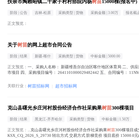
扶余市陶赖昭镇二十家子村村部院内杨
树苗
15000棵(报名中)
阶段 |
公告
吉林-松原
采购类型 |
货物
采购金额 |
3.00万
报名截止
正文预览：
关于
树苗
的网上超市合同公告
阶段 |
结果
新疆-喀什
采购类型 |
货物
中标金额 |
5000.00
正文预览：
一、采购人名称： 新疆维吾尔自治区喀什地区体育局 二、供应
市项目 四、采购项目编号： 2641101000029482442 五、合同编号： 11NMB
文中 )
关联行业：
树苗招标网
|
超市招标网
克山县曙光乡庄河村股份经济合作社采购果
树苗
300棵项目
阶段 |
结果
黑龙江-齐齐哈尔
采购类型 |
货物
中标金额 |
1.50万
正文预览：
...克山县曙光乡庄河村股份经济合作社采购果
树苗
300棵项目
KSX_CQ_2026_S_29730 转出方式 交易方式 阶梯竞价 项目底价 15000.