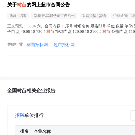
关于
树苗
的网上超市合同公告
阶段 |
结果
新疆-巴音郭楞蒙古自治州
采购类型 |
货物
中标金额 |
1.
正文预览：
...804 六、合同内容： 序号 标项名称 规格型号 单位 数量 单价(元
子苗 盘 40.00 18 720 4
树苗
辣椒苗 盘 120.00 18 2160 5
树苗
番茄苗 盘 110.00
关联行业：
树苗招标网
|
超市招标网
全国树苗相关企业报告
招采
单位排行
排名
企业名称