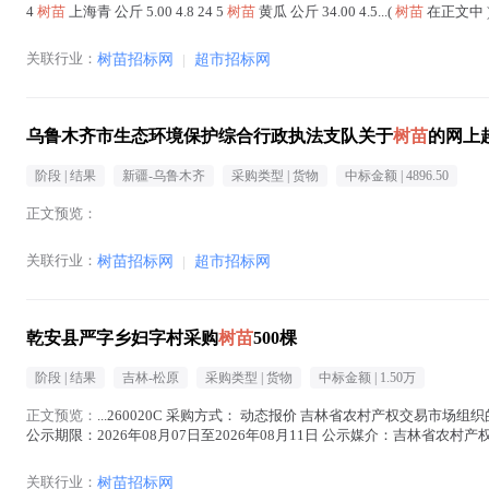
4
树苗
上海青 公斤 5.00 4.8 24 5
树苗
黄瓜 公斤 34.00 4.5...(
树苗
在正文中 
关联行业：
树苗招标网
|
超市招标网
乌鲁木齐市生态环境保护综合行政执法支队关于
树苗
的网上
阶段 |
结果
新疆-乌鲁木齐
采购类型 |
货物
中标金额 |
4896.50
正文预览：
关联行业：
树苗招标网
|
超市招标网
乾安县严字乡妇字村采购
树苗
500棵
阶段 |
结果
吉林-松原
采购类型 |
货物
中标金额 |
1.50万
正文预览：
...260020C 采购方式： 动态报价 吉林省农村产权交易市场
公示期限：2026年08月07日至2026年08月11日 公示媒介：吉林省农村产权交易
文中 )
关联行业：
树苗招标网