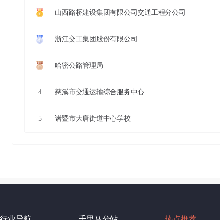
山西路桥建设集团有限公司交通工程分公司
浙江交工集团股份有限公司
哈密公路管理局
4
慈溪市交通运输综合服务中心
5
诸暨市大唐街道中心学校
行业导航
千里马分站
热点推荐