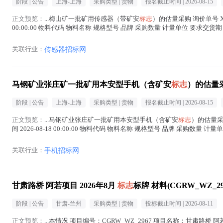
阶段 |
公告
上海-上海
采购类型 |
货物
报名截止时间 |
2026-08-15
正文预览：
...梅山矿一批矿用传感器（带矿安
标志
）的估量采购 询价单号 XJ08
00:00:00 物料代码 物料名称 规格型号 品牌 采购数量 计量单位 要求交货期
关联行业：
传感器招标网
马钢矿业张庄矿一批矿用本安型手机（含矿安
标志
）的估量
阶段 |
公告
上海-上海
采购类型 |
货物
报名截止时间 |
2026-08-15
正文预览：
...马钢矿业张庄矿一批矿用本安型手机（含矿安
标志
）的估量采购 
间 2026-08-18 00:00:00 物料代码 物料名称 规格型号 品牌 采购数量 计
关联行业：
手机招标网
甘肃路桥 阿若项目 2026年8月
标志
标牌 材料(CGRW_WZ_2
阶段 |
公告
甘肃-兰州
采购类型 |
货物
投标截止时间 |
2026-08-11
正文预览：
...本情况 项目编号：CGRW_WZ_2967 项目名称：甘肃路桥 阿