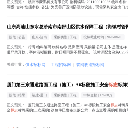
正文预览：
...赣州市豪鹏科技有限公司 物料编码: 791100010036 物料名
等级: 合格 性能参数: 备注: 为完善厂区消防疏散设施，现需采购安全出口
在正文中 )
山东高速山东水总济南市南部山区供水保障工程（街镇村管
阶段 |
公告
山东-济南
采购类型 |
工程
投标截止时间 |
2026-08-10
正文预览：
...行号 物料编码 物料名称 品牌 型号 采购量 公司主体 是否送样
道严禁开挖，字体清晰醒目、耐日晒雨淋不易褪色。 该标识配套浇筑C25 混
识牢固埋设固定于水...(
标志
在正文中 )
关联行业：
供水招标网
|
工程招标网
|
管网改造招标网
厦门第三东通道路面工程（施工）A6标段施工安全
标志
标牌
阶段 |
结果
福建-厦门
采购类型 |
工程
中标金额 |
176.88万
正文预览：
...厦门第三东通道路面工程（施工）A6标段施工安全
标志
标牌
全
标志
标牌采购(二次采购) 该包件已发布失败公示，点击查看 采购项目编号： 
标牌采购(二次采购...(
标志
在正文中 )