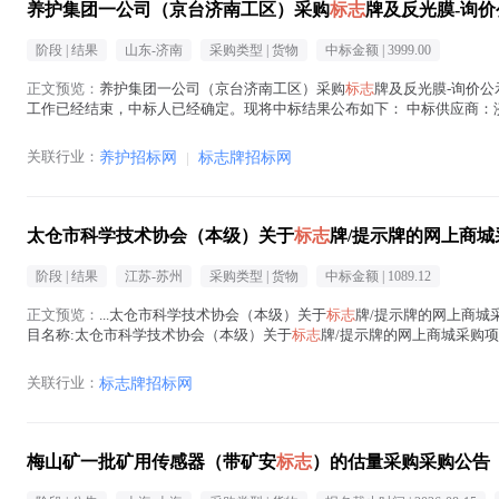
养护集团一公司（京台济南工区）采购
标志
牌及反光膜-询价
阶段 |
结果
山东-济南
采购类型 |
货物
中标金额 |
3999.00
正文预览：
养护集团一公司（京台济南工区）采购
标志
牌及反光膜-询价公示
工作已经结束，中标人已经确定。现将中标结果公布如下： 中标供应商：济
标志
在正文中 )
关联行业：
养护招标网
|
标志牌招标网
太仓市科学技术协会（本级）关于
标志
牌/提示牌的网上商
阶段 |
结果
江苏-苏州
采购类型 |
货物
中标金额 |
1089.12
正文预览：
...太仓市科学技术协会（本级）关于
标志
牌/提示牌的网上商城采购
目名称:太仓市科学技术协会（本级）关于
标志
牌/提示牌的网上商城采购项目 项
标志
在正文中 )
关联行业：
标志牌招标网
梅山矿一批矿用传感器（带矿安
标志
）的估量采购采购公告