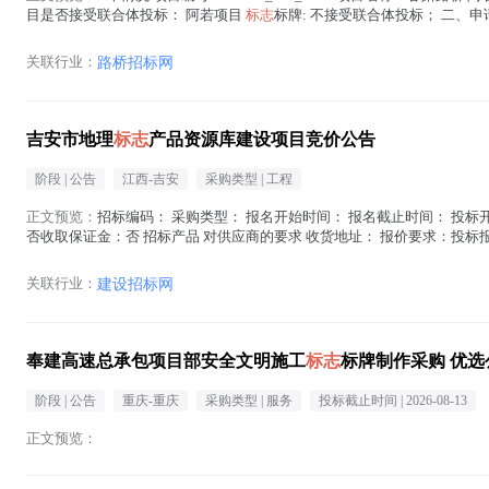
目是否接受联合体投标： 阿若项目
标志
标牌: 不接受联合体投标； 二、申请人
志
在正文中 )
关联行业：
路桥招标网
吉安市地理
标志
产品资源库建设项目竞价公告
阶段 |
公告
江西-吉安
采购类型 |
工程
正文预览：
招标编码： 采购类型： 报名开始时间： 报名截止时间： 投标开
否收取保证金：否 招标产品 对供应商的要求 收货地址： 报价要求：投标
在地区： 注册资金： 经...(
标志
在正文中 )
关联行业：
建设招标网
奉建高速总承包项目部安全文明施工
标志
标牌制作采购 优选
阶段 |
公告
重庆-重庆
采购类型 |
服务
投标截止时间 |
2026-08-13
正文预览：