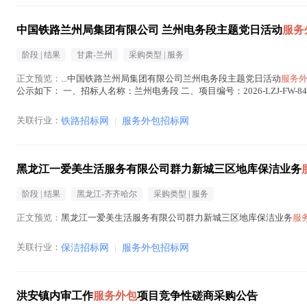
中国铁路兰州局集团有限公司 兰州电务段主题党日活动
服务
阶段 |
结果
甘肃-兰州
采购类型 |
服务
正文预览：
...中国铁路兰州局集团有限公司兰州电务段主题党日活动
服务
公示如下： 一、招标人名称：兰州电务段 二、项目编号：2026-LZJ-FW-843221-
服务外包
在正文中 )
关联行业：
铁路招标网
|
服务外包招标网
黑龙江一爱美生活服务有限公司群力新城三区地库保洁业务
阶段 |
结果
黑龙江-齐齐哈尔
采购类型 |
服务
正文预览：
黑龙江一爱美生活服务有限公司群力新城三区地库保洁业务
服
关联行业：
保洁招标网
|
服务外包招标网
洪安镇内审工作
服务外包
项目竞争性磋商采购公告