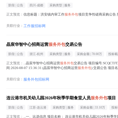
阶段 |
公告
四川-成都
采购类型 |
服务
正文预览：
信息标题：洪安镇内审工作
服务外包
项目竞争性磋商采购公告 所属
关联行业：
工作服招标网
晶宸华智中心招商运营
服务外包
交易公告
阶段 |
公告
浙江-杭州
采购类型 |
服务
采购金额 |
78.00万
投标截
正文预览：
...晶宸华智中心招商运营
服务外包
交易公告 项目编号:SCQCT
间:2026-08-07 15:36:31 (晶宸华智中心招商运营
服务外包
) 交易公告 项
文中 )
关联行业：
服务外包招标网
连云港市机关幼儿园2026年秋季学期食堂人员
服务外包
项目
阶段 |
公告
江苏-连云港
采购类型 |
服务
采购金额 |
33.10万
投标
正文预览：
...一、比选信息 项目名称： 连云港市机关幼儿园2026年秋季