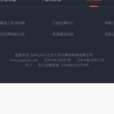
建筑工程信息网
工程交易中心
弱电
信息网招标公告
机场建设招标
招标
版权所有 2008-2026 北京千里马网信科技有限公司
www.qianlima.com
京ICP证160587号
京ICP备16007318
号-2
京公安网安备 11010802022728号