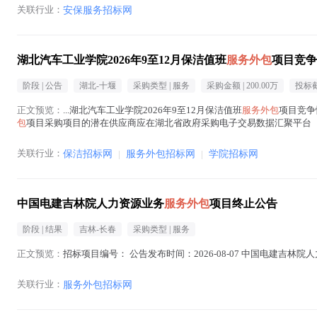
关联行业：
安保服务招标网
湖北汽车工业学院2026年9至12月保洁值班
服务外包
项目竞争
阶段 |
公告
湖北-十堰
采购类型 |
服务
采购金额 |
200.00万
投标截
正文预览：
...湖北汽车工业学院2026年9至12月保洁值班
服务外包
项目竞争性
包
项目采购项目的潜在供应商应在湖北省政府采购电子交易数据汇聚平台（链接：https:/
中 )
关联行业：
保洁招标网
|
服务外包招标网
|
学院招标网
中国电建吉林院人力资源业务
服务外包
项目终止公告
阶段 |
结果
吉林-长春
采购类型 |
服务
正文预览：
招标项目编号： 公告发布时间：2026-08-07 中国电建吉林院
关联行业：
服务外包招标网