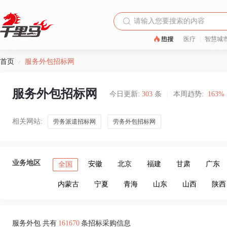
医疗
|
智慧城
首页
服务外包招标网
/
服务外包招标网
今日更新:
303
条
|
本周趋势:
163%
相关网站:
劳务派遣招标网
劳务外包招标网
业务地区
安徽
北京
福建
甘肃
广东
全国
内蒙古
宁夏
青海
山东
山西
陕西
服务外包 共有
161670
条招标采购信息