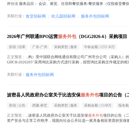
评分法 服务品目： 会议、展览、住宿和餐饮服务/餐饮服务（仅指食堂餐饮服务）
务外包
在正文中 )
关联行业：
食堂招标网
|
幼儿园招标网
|
服务外包招标网
2026年广州联通BPO运营
服务外包
（DGG2026-6）采购
阶段 |
结果
广东-广州
采购类型 |
服务
中标金额 |
1253.36万
正文预览：
...构）受中国联合网络通信有限公司广州市分公司（采购人）的委
GDCH-2026205”采用询比采购方式进行采购，按照询比采购文件规定的程
BPO运营服务外...(
服务外包
在正文中 )
关联行业：
服务外包招标网
波密县人民政府办公室关于比选安保
服务外包
项目的公告（
阶段 |
公告
西藏-林芝
采购类型 |
服务
采购金额 |
13.68万
报名截
正文预览：
...波密县人民政府办公室关于比选安保
服务外包
项目的公告（二
资产安全与正常工作秩序，现面向社会公开比选一家具备相应资质的安保
目名称：波密县人民政府办公室安保
服务外包
项目。 2....(
服务外包
在正文中