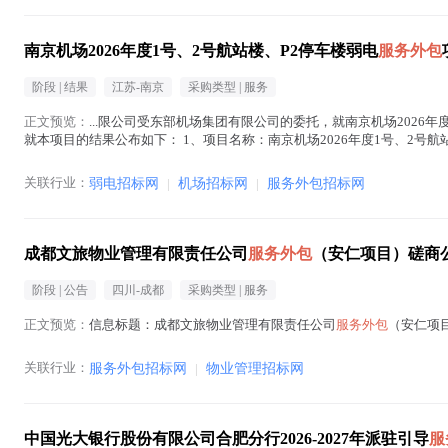
南京机场2026年度1号、2号航站楼、P2停车楼弱电
服务外包
阶段 |
结果
江苏-南京
采购类型 |
服务
正文预览：
...限公司受东部机场集团有限公司的委托，就南京机场2026年
就本项目的结果公布如下： 1、项目名称：南京机场2026年度1号、2号航
上海民航华东凯亚系统...(
服务外包
在正文中 )
关联行业：
弱电招标网
|
机场招标网
|
服务外包招标网
成都文旅物业管理有限责任公司
服务外包
（安仁项目）磋商
阶段 |
公告
四川-成都
采购类型 |
服务
正文预览：
信息标题：成都文旅物业管理有限责任公司
服务外包
（安仁项目
关联行业：
服务外包招标网
|
物业管理招标网
中国光大银行股份有限公司合肥分行2026-2027年派驻引导
服