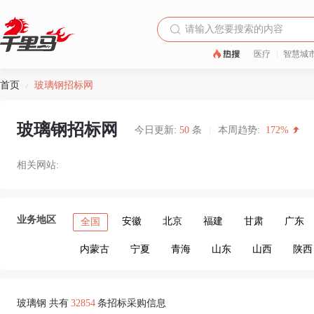
医疗
|
智慧城
首页
玻璃钢招标网
/
玻璃钢招标网
今日更新:
50
条
|
本周趋势:
172%
相关网站:
业务地区
安徽
北京
福建
甘肃
广东
全国
内蒙古
宁夏
青海
山东
山西
陕西
玻璃钢 共有
32854
条招标采购信息