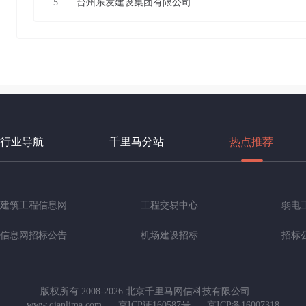
5
台州东发建设集团有限公司
行业导航
千里马分站
热点推荐
建筑工程信息网
工程交易中心
弱电
信息网招标公告
机场建设招标
招标
版权所有 2008-2026 北京千里马网信科技有限公司
www.qianlima.com
京ICP证160587号
京ICP备16007318