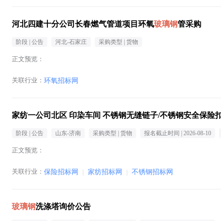
河北四建十分公司长春燃气管道项目环氧
玻璃钢
管采购
阶段 |
公告
河北-石家庄
采购类型 |
货物
正文预览：
关联行业：
环氧招标网
家纺一公司北区 印染车间 不锈钢无缝链子/不锈钢安全保险扣/
阶段 |
公告
山东-济南
采购类型 |
货物
报名截止时间 |
2026-08-10
正文预览：
关联行业：
保险招标网
|
家纺招标网
|
不锈钢招标网
玻璃钢
洗涤塔询价公告