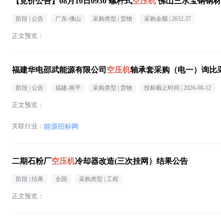
【竞价公告】08月10日0930 螺杆式
空压机
佛山三水宝钢钢材
阶段 |
公告
广东-佛山
采购类型 |
货物
采购金额 |
2632.37
正文预览：
福建华电邵武能源有限公司
空压机
轴承套采购（电一）询比
阶段 |
公告
福建-南平
采购类型 |
货物
投标截止时间 |
2026-08-12
正文预览：
关联行业：
能源招标网
二期石粉厂
空压机
冷却器改造(三次挂网）结果公告
阶段 |
结果
全国
采购类型 |
工程
正文预览：