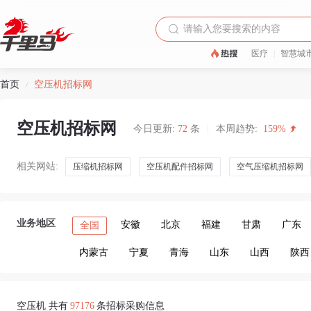
医疗
|
智慧城
首页
空压机招标网
/
空压机招标网
今日更新:
72
条
|
本周趋势:
159%
相关网站:
压缩机招标网
空压机配件招标网
空气压缩机招标网
业务地区
安徽
北京
福建
甘肃
广东
全国
内蒙古
宁夏
青海
山东
山西
陕西
空压机 共有
97176
条招标采购信息