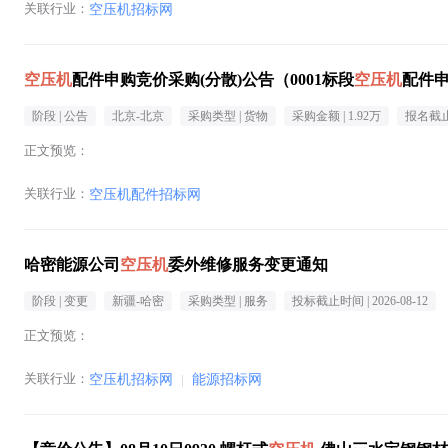
关联行业：
空压机招标网
空压机
配件申购竞价采购(分散)公告（0001标段
空压机
配件
阶段 |
公告
北京-北京
采购类型 |
货物
采购金额 |
1.92万
报名截止
正文预览：
关联行业：
空压机配件招标网
哈密能源公司
空压机
委外维修服务变更通知
阶段 |
变更
新疆-哈密
采购类型 |
服务
投标截止时间 |
2026-08-12
正文预览：
关联行业：
空压机招标网
|
能源招标网