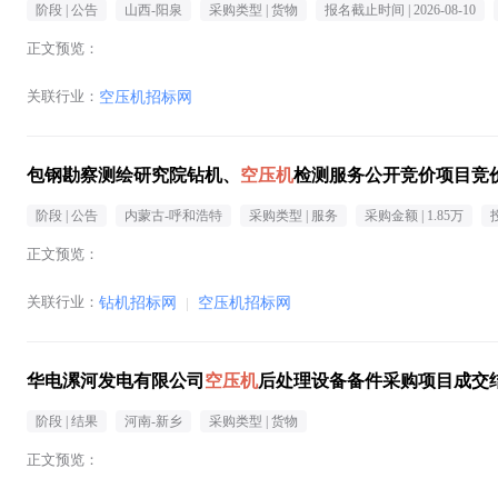
阶段 |
公告
山西-阳泉
采购类型 |
货物
报名截止时间 |
2026-08-10
正文预览：
关联行业：
空压机招标网
包钢勘察测绘研究院钻机、
空压机
检测服务公开竞价项目竞
阶段 |
公告
内蒙古-呼和浩特
采购类型 |
服务
采购金额 |
1.85万
正文预览：
关联行业：
钻机招标网
|
空压机招标网
华电漯河发电有限公司
空压机
后处理设备备件采购项目成交
阶段 |
结果
河南-新乡
采购类型 |
货物
正文预览：