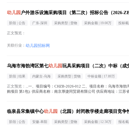
幼儿园
户外游乐设施采购项目（第二次）招标公告（2026-ZBZ
阶段 |
公告
广东-深圳
采购类型 |
货物
采购金额 |
19.00万
投标截
正文预览：
关联行业：
幼儿园招标网
乌海市海勃湾区第七
幼儿园
玩具采购项目（二次）中标（成
阶段 |
结果
内蒙古-乌海
采购类型 |
货物
中标金额 |
17.89万
正文预览：
...一、项目编号：CHZB-2026-012 二、项目名称：乌海市海
购项目 第1包): 供应商名称：南京厚捷同贸易有限公司 供应商地址：江苏省南京
1(乌海市...(
幼儿园
在正文中 )
临泉县宋集镇中心
幼儿园
（北园）封闭教学楼走廊项目竞争
阶段 |
公告
安徽-阜阳
采购类型 |
货物
采购金额 |
12.50万
报名截