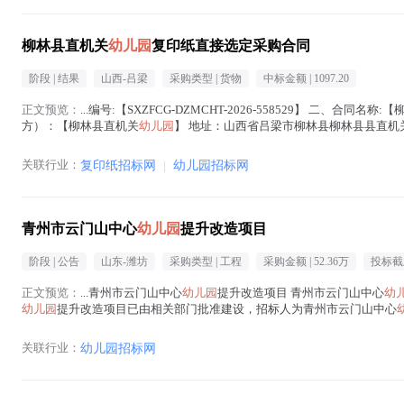
柳林县直机关
幼儿园
复印纸直接选定采购合同
阶段 |
结果
山西-吕梁
采购类型 |
货物
中标金额 |
1097.20
正文预览：
...编号:【SXZFCG-DZMCHT-2026-558529】 二、合同名称
方）：【柳林县直机关
幼儿园
】 地址：山西省吕梁市柳林县柳林县县直机
廷 六、合同主体信...(
幼儿园
在正文中 )
关联行业：
复印纸招标网
|
幼儿园招标网
青州市云门山中心
幼儿园
提升改造项目
阶段 |
公告
山东-潍坊
采购类型 |
工程
采购金额 |
52.36万
投标截
正文预览：
...青州市云门山中心
幼儿园
提升改造项目 青州市云门山中心
幼
幼儿园
提升改造项目已由相关部门批准建设，招标人为青州市云门山中心
程名称：青州市云门山中心
幼儿园
提...(
幼儿园
在正文中 )
关联行业：
幼儿园招标网