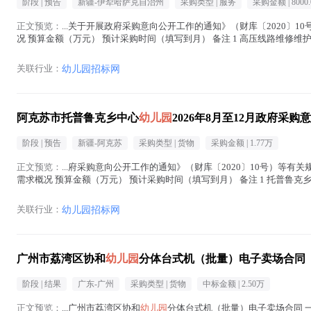
阶段 |
预告
新疆-伊犁哈萨克自治州
采购类型 |
服务
采购金额 |
8000.
正文预览：
...关于开展政府采购意向公开工作的通知》（财库〔2020〕
况 预算金额（万元） 预计采购时间（填写到月） 备注 1 高压线路维修
主要用于辖区内高压供电线路、杆...(
幼儿园
在正文中 )
关联行业：
幼儿园招标网
阿克苏市托普鲁克乡中心
幼儿园
2026年8月至12月政府采购
阶段 |
预告
新疆-阿克苏
采购类型 |
货物
采购金额 |
1.77万
正文预览：
...府采购意向公开工作的通知》（财库〔2020〕10号）等
需求概况 预算金额（万元） 预计采购时间（填写到月） 备注 1 托普鲁克
购需求功能或目标：增加教师凝...(
幼儿园
在正文中 )
关联行业：
幼儿园招标网
广州市荔湾区协和
幼儿园
分体台式机（批量）电子卖场合同
阶段 |
结果
广东-广州
采购类型 |
货物
中标金额 |
2.50万
正文预览：
...广州市荔湾区协和
幼儿园
分体台式机（批量）电子卖场合同 一、合