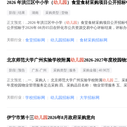
2026 年洪江区中小学（
幼儿园
）食堂食材采购项目公开招标
阶段 |
结果
湖南
采购类型 |
货物
正文预览：
...2026 年洪江区中小学（
幼儿园
）食堂食材采购项目公开招标中标公
公开招标于2026年 08月05日在怀化市公共资源交易中心评标结束，评
采计 202610...(
幼儿园
在正文中 )
关联行业：
食堂招标网
|
幼儿园招标网
|
食材采购招标网
北京师范大学广州实验学校附属
幼儿园
2026-2027年度
阶段 |
预告
广东-广州
采购类型 |
服务
采购金额 |
40.90万
正文预览：
...一、采购人： 北京师范大学广州实验学校附属
幼儿园
二、采购
年度校园物业管理服务定点采购 四、采购品目名称： 物业管理服务 五、采购预算金额
儿园
在正文中 )
关联行业：
学校招标网
|
幼儿园招标网
|
大学招标网
伊宁市第十三
幼儿园
2026年8月政府采购意向