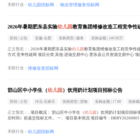
关联行业：
幼儿园招标网
|
物业管理服务招标网
2026年暑期肥东县实验
幼儿园
教育集团维修改造工程竞争性
阶段 |
公告
安徽-合肥
采购类型 |
服务
采购金额 |
140.00万
正文预览：
...2026年暑期肥东县实验
幼儿园
教育集团维修改造工程竞争性磋商
方式 竞争性磋商 项目分类 其他 进场交易中心 肥东县公共资源交易中心 项目类别 工程施工
关联行业：
维修改造招标网
邯山区中小学生（
幼儿园
）饮用奶计划项目招标公告
阶段 |
公告
河北-石家庄
采购类型 |
货物
采购金额 |
17.80
投标截
正文预览：
...项目概况： 邯山区中小学生（
幼儿园
）饮用奶计划项目招标项目
京时间）前递交投标文件。 一、项目基本情况 项目编号：HBRY202608
200ml普通纯牛奶：...(
幼儿园
在正文中 )
关联行业：
幼儿园招标网