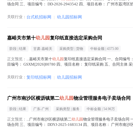
场合同 三、项目编号： DD-2026-2943542 四、项目名称： 广州市荔湾区
区福燕路...(
幼儿园
在正文中 )
关联行业：
台式机招标网
|
幼儿园招标网
嘉峪关市第十
幼儿园
复印纸直接选定采购合同
阶段 |
结果
甘肃-嘉峪关
采购类型 |
货物
中标金额 |
4375.00
正文预览：
...嘉峪关市第十
幼儿园
复印纸直接选定采购合同 一、合同编号： GS-K
目编号： GSXM[2026]00780 四、项目名称： 复印纸采购 五、合同主
中 )
关联行业：
复印纸招标网
|
幼儿园招标网
广州市南沙区横沥镇第二
幼儿园
物业管理服务电子卖场合同
阶段 |
结果
广东-广州
采购类型 |
服务
中标金额 |
54.96万
正文预览：
...广州市南沙区横沥镇第二
幼儿园
物业管理服务电子卖场合同 一、
场合同 三、项目编号： DDYJ-2025-1683134 四、项目名称： 广州市南
园
地 址...(
幼儿园
在正文中 )