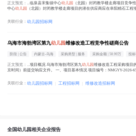
正文预览：
...临泉县宋集镇中心
幼儿园
（北园）封闭教学楼走廊项目竞争性
中心
幼儿园
（北园）封闭教学楼走廊项目的潜在供应商应在阜阳精石工程项目管
基本情况 项目编号：FYJSX2026-...(
幼儿园
在正文中 )
关联行业：
幼儿园招标网
乌海市海勃湾区第九
幼儿园
维修改造工程竞争性磋商公告
阶段 |
公告
内蒙古-乌海
采购类型 |
服务
采购金额 |
58.99万
投标
正文预览：
...项目概况 乌海市海勃湾区第九
幼儿园
维修改造工程采购项目的潜
京时间）前提交响应文件。 一、项目基本情况 项目编号：NMGYY-2026-
购需求：...(
幼儿园
在正文中 )
关联行业：
幼儿园招标网
|
工程招标网
|
维修改造招标网
全国幼儿园相关企业报告