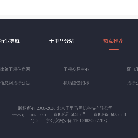
行业导航
千里马分站
热点推荐
建筑工程信息网
工程交易中心
弱电
信息网招标公告
机场建设招标
招标
版权所有 2008-2026 北京千里马网信科技有限公司
www.qianlima.com
京ICP证160587号
京ICP备16007318
号-2
京公安网安备 11010802022728号