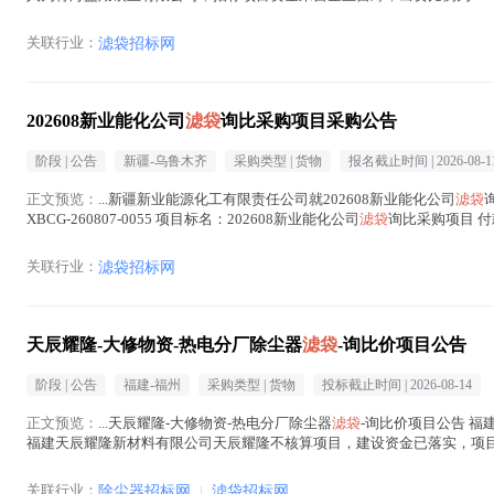
购。 二、项目概况与招标范围 项目概况：现需采购滤...(
滤袋
在正文中 )
关联行业：
滤袋招标网
202608新业能化公司
滤袋
询比采购项目采购公告
阶段 |
公告
新疆-乌鲁木齐
采购类型 |
货物
报名截止时间 |
2026-08-1
正文预览：
...新疆新业能源化工有限责任公司就202608新业能化公司
滤袋
XBCG-260807-0055 项目标名：202608新业能化公司
滤袋
询比采购项目 
到货 物资名称及数...(
滤袋
在正文中 )
关联行业：
滤袋招标网
天辰耀隆-大修物资-热电分厂除尘器
滤袋
-询比价项目公告
阶段 |
公告
福建-福州
采购类型 |
货物
投标截止时间 |
2026-08-14
正文预览：
...天辰耀隆-大修物资-热电分厂除尘器
滤袋
-询比价项目公告 福
福建天辰耀隆新材料有限公司天辰耀隆不核算项目，建设资金已落实，项目
采购人为福建天辰耀隆...(
滤袋
在正文中 )
关联行业：
除尘器招标网
|
滤袋招标网