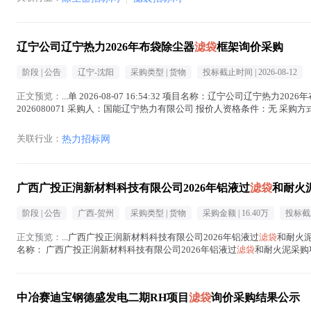
辽宁公司辽宁热力2026年布袋除尘器
滤袋
框架询价采购
阶段 |
公告
辽宁-沈阳
采购类型 |
货物
投标截止时间 |
2026-08-12
正文预览：
...单 2026-08-07 16:54:32 项目名称：辽宁公司辽宁热力202
2026080071 采购人：国能辽宁热力有限公司 报价人资格条件：无 采
信息...(
滤袋
在正文中 )
关联行业：
热力招标网
广西广投正润新材料科技有限公司2026年铝液过
滤袋
和耐火
阶段 |
公告
广西-贺州
采购类型 |
货物
采购金额 |
16.40万
投标截
正文预览：
...广西广投正润新材料科技有限公司2026年铝液过
滤袋
和耐火泥
名称： 广西广投正润新材料科技有限公司2026年铝液过
滤袋
和耐火泥采购项
5.项...(
滤袋
在正文中 )
中冶赛迪宝钢德盛发电二期RH项目
滤袋
询价采购结果公示