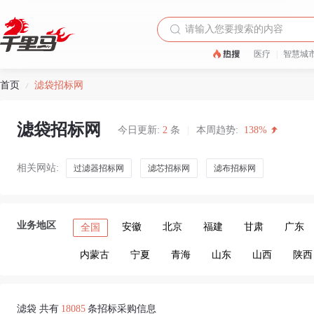
医疗
|
智慧城
首页
滤袋招标网
/
滤袋招标网
今日更新:
2
条
|
本周趋势:
138%
相关网站:
过滤器招标网
滤芯招标网
滤布招标网
业务地区
安徽
北京
福建
甘肃
广东
全国
内蒙古
宁夏
青海
山东
山西
陕西
滤袋 共有
18085
条招标采购信息