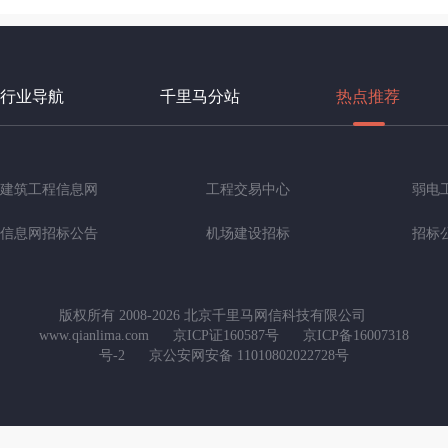
行业导航
千里马分站
热点推荐
建筑工程信息网
工程交易中心
弱电
信息网招标公告
机场建设招标
招标
版权所有 2008-2026 北京千里马网信科技有限公司
www.qianlima.com
京ICP证160587号
京ICP备16007318
号-2
京公安网安备 11010802022728号