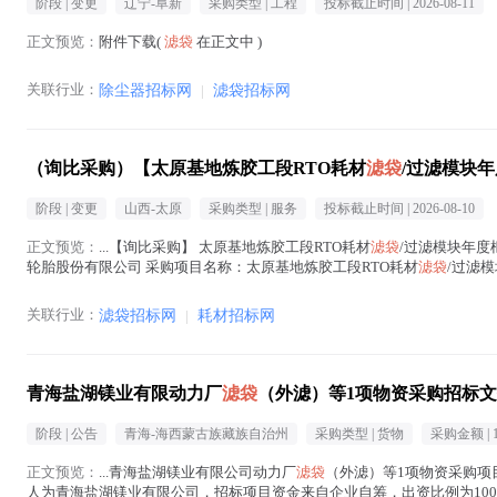
阶段 |
变更
辽宁-阜新
采购类型 |
工程
投标截止时间 |
2026-08-11
正文预览：
附件下载(
滤袋
在正文中 )
关联行业：
除尘器招标网
|
滤袋招标网
（询比采购）【太原基地炼胶工段RTO耗材
滤袋
/过滤模块年
阶段 |
变更
山西-太原
采购类型 |
服务
投标截止时间 |
2026-08-10
正文预览：
...【询比采购】 太原基地炼胶工段RTO耗材
滤袋
/过滤模块年度框架
轮胎股份有限公司 采购项目名称：太原基地炼胶工段RTO耗材
滤袋
/过滤模
)
关联行业：
滤袋招标网
|
耗材招标网
青海盐湖镁业有限动力厂
滤袋
（外滤）等1项物资采购招标
阶段 |
公告
青海-海西蒙古族藏族自治州
采购类型 |
货物
采购金额 |
1
正文预览：
...青海盐湖镁业有限公司动力厂
滤袋
（外滤）等1项物资采购项
人为青海盐湖镁业有限公司，招标项目资金来自企业自筹，出资比例为10