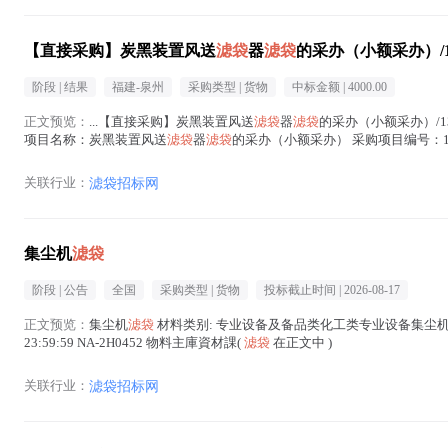
【直接采购】炭黑装置风送
滤袋
器
滤袋
的采办（小额采办）/133
阶段 |
结果
福建-泉州
采购类型 |
货物
中标金额 |
4000.00
正文预览：
...【直接采购】炭黑装置风送
滤袋
器
滤袋
的采办（小额采办）/133
项目名称：炭黑装置风送
滤袋
器
滤袋
的采办（小额采办） 采购项目编号：1337
正文中 )
关联行业：
滤袋招标网
集尘机
滤袋
阶段 |
公告
全国
采购类型 |
货物
投标截止时间 |
2026-08-17
正文预览：
集尘机
滤袋
材料类别: 专业设备及备品类化工类专业设备集尘机 公告日 
23:59:59 NA-2H0452 物料主庫資材課(
滤袋
在正文中 )
关联行业：
滤袋招标网