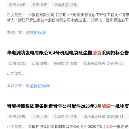
阶段 |
结果
重庆-重庆
采购类型 |
货物
正文预览：
...术股份有限公司 公示期：2天 重庆赛迪热工环保工程技术有
标人：浙江严牌过滤技术股份有限公司 特此公告。 招标人：重庆赛迪热工环保工程
关联行业：
滤袋招标网
华电潍坊发电有限公司4号机组电袋除尘器
滤袋
采购招标公告
阶段 |
公告
山东-潍坊
采购类型 |
货物
投标截止时间 |
2026-08-28
正文预览：
关联行业：
除尘器招标网
晋能控股集团装备制造晋丰公司配件2026年8月
滤袋
一批物资
阶段 |
公告
上海-上海
采购类型 |
货物
报名截止时间 |
2026-08-11
正文预览：
...晋能控股集团装备制造晋丰公司配件2026年8月
滤袋
一批物资采购