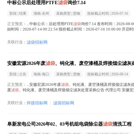
中标公示后处理用PTFE
滤袋
询价7.14
阶段 |
结果
湖南-永州
采购类型 |
货物
投标截止时间 |
2026-07-16
正文预览：
...中标公示：后处理用PTFE
滤袋
询价7.14 发布时间：2026-0
始时间：2026-07-14 09:22:54 报价截止时间：2026-07-16 10:00:00 开启时间：
关联行业：
滤袋招标网
安徽宏源2026年废
滤袋
、钝化液、废空漆桶及焊接烟尘滤灰
阶段 |
公告
海南-海口
采购类型 |
货物
投标截止时间 |
2026-08-14
正文预览：
...安徽宏源2026年废
滤袋
、钝化液、废空漆桶及焊接烟尘滤灰处置采购公告 
废
滤袋
、钝化液、废空漆桶及焊接烟尘滤灰处置采购公告 代理公司 安徽宏源铁塔有限公
关联行业：
焊接招标网
|
滤袋招标网
阜新发电公司2026年02、03号机组电袋除尘器
滤袋
清洗工程