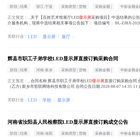
阶段 |
结果
浙江-宁波
采购类型 |
货物
采购金额 |
中标金额金额
正文预览：
...关于【百姓艺术馆展厅LED
显示屏
采购项目】中选结果的公告 我
介服务机构，现将中选结果相关事项公告如下： 项目编号： BL-ZJBX-20260
屏
在正文中 )
关联行业：
LED
|
显示屏
|
展厅
|
辉县市职工子弟学校LED显示屏直接订购采购合同
阶段 |
结果
河南-新乡
采购类型 |
货物
采购金额 |
中标金额金额
正文预览：
...合同名称 辉县市职工子弟学校LED
显示屏
直接订购采购合同 合同
（乙方) 新乡市哲联网络科技有限公司 合同公告日期 2026-08-07 14:3
中 )
关联行业：
LED
|
学校
|
显示屏
|
河南省汝阳县人民检察院LED显示屏直接订购成交公告
阶段 |
结果
河南-洛阳
采购类型 |
货物
采购金额 |
中标金额金额