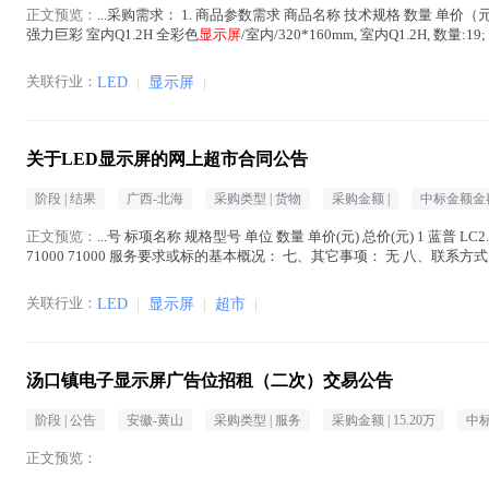
正文预览：
...采购需求： 1. 商品参数需求 商品名称 技术规格 数量 单价（
强力巨彩 室内Q1.2H 全彩色
显示屏
/室内/320*160mm, 室内Q1.2H, 数量:19;
关联行业：
LED
|
显示屏
|
关于LED显示屏的网上超市合同公告
阶段 |
结果
广西-北海
采购类型 |
货物
采购金额 |
中标金额金额
正文预览：
...号 标项名称 规格型号 单位 数量 单价(元) 总价(元) 1 蓝普 LC2.
71000 71000 服务要求或标的基本概况： 七、其它事项： 无 八、联系方式 
关联行业：
LED
|
显示屏
|
超市
|
汤口镇电子显示屏广告位招租（二次）交易公告
阶段 |
公告
安徽-黄山
采购类型 |
服务
采购金额 |
15.20万
中标
正文预览：