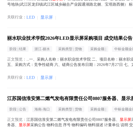
号地块(武江区龙归镇武江区城乡融合产业园通湖路北侧、宝塔路西侧） 标段面
4402032608070...(
显示屏
在正文中 )
关联行业：
LED
|
显示屏
|
丽水职业技术学院2026年LED显示屏采购项目 成交结果公告
阶段 |
结果
浙江-丽水
采购类型 |
货物
采购金额 |
中标金额金额
正文预览：
...一、采购人名称：丽水职业技术学院 二、项目名称：丽水职业技
五、采购方式：竞争性磋商 六、磋商公告发布日期：2026年7月27日 七
拾叁万伍仟元整（...(
显示屏
在正文中 )
关联行业：
LED
|
显示屏
|
江苏国信淮安第二燃气发电有限责任公司0807服务器、显示
阶段 |
公告
海南-海口
采购类型 |
货物
采购金额 |
中标金额金额
正文预览：
江苏国信淮安第二燃气发电有限责任公司0807服务器、
显示屏
务器、
显示屏
采购公告 物料信息 序号 物料编码 物料描述 计量单位 说明 交