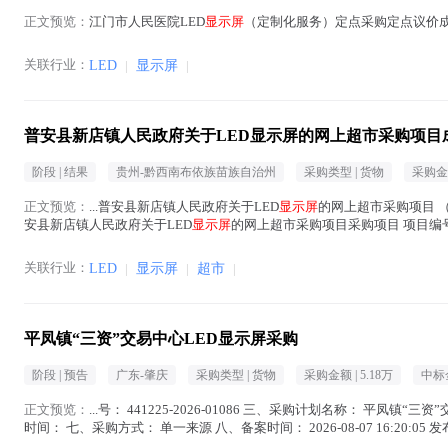
正文预览：
江门市人民医院LED
显示屏
（定制化服务）定点采购定点议价成
关联行业：
LED
|
显示屏
|
普安县新店镇人民政府关于LED显示屏的网上超市采购项目
阶段 |
结果
贵州-黔西南布依族苗族自治州
采购类型 |
货物
采购金额
正文预览：
...普安县新店镇人民政府关于LED
显示屏
的网上超市采购项目 （项
安县新店镇人民政府关于LED
显示屏
的网上超市采购项目采购项目 项目编号:2161
文中 )
关联行业：
LED
|
显示屏
|
超市
|
平凤镇“三资”交易中心LED显示屏采购
阶段 |
预告
广东-肇庆
采购类型 |
货物
采购金额 |
5.18万
中标
正文预览：
...号： 441225-2026-01086 三、采购计划名称： 平凤镇“三资
时间： 七、采购方式： 单一来源 八、备案时间： 2026-08-07 16:20:05 