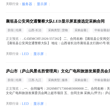
关联行业：
服务器
|
显示屏
|
襄垣县公安局交通警察大队LED显示屏直接选定采购合同
阶段 |
结果
山西-长治
采购类型 |
货物
采购金额 |
中标金额金额
正文预览：
...G-DZMCHT-2026-557262】 二、合同名称:【襄垣县公安
【襄垣县公安局交通警察大队】 地址：山西省长治市襄垣县太行路65号 
燕青 六、合同主...(
显示屏
在正文中 )
关联行业：
LED
|
显示屏
|
庐山市（庐山风景名胜管理局）文化广电和旅游发展委员会
阶段 |
结果
江西-九江
采购类型 |
服务
采购金额 |
中标金额金额
正文预览：
...一、合同编号：2026M0717360483000008 二、合同名称：
文化广电和旅游发展委员会网上超市项目 五、合同主体 采购人(甲方)：
联...(
显示屏
在正文中 )
关联行业：
LED
|
显示屏
|