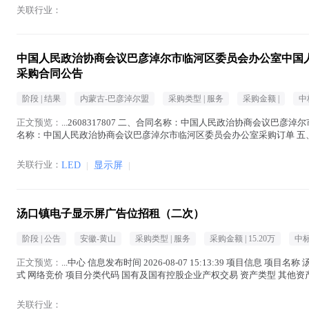
关联行业：
中国人民政治协商会议巴彦淖尔市临河区委员会办公室中国
采购合同公告
阶段 |
结果
内蒙古-巴彦淖尔盟
采购类型 |
服务
采购金额 |
中
正文预览：
...2608317807 二、合同名称：中国人民政治协商会议巴彦
名称：中国人民政治协商会议巴彦淖尔市临河区委员会办公室采购订单 五、
彦淖尔市临河区巴彦...(
显示屏
在正文中 )
关联行业：
LED
|
显示屏
|
汤口镇电子显示屏广告位招租（二次）
阶段 |
公告
安徽-黄山
采购类型 |
服务
采购金额 |
15.20万
中标
正文预览：
...中心 信息发布时间 2026-08-07 15:13:39 项目信息 项目名
式 网络竞价 项目分类代码 国有及国有控股企业产权交易 资产类型 其他资产 是
中 )
关联行业：