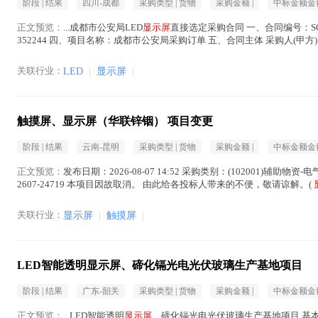
阶段 |
结果
四川-成都
采购类型 |
货物
采购金额 |
中标金额金额
正文预览：
...成都市公安局LED
显示屏
直接选定采购合同 一、合同编号：SCHT
352244 四、项目名称：成都市公安局采购订单 五、合同主体 采购人(甲方)：
屏
在正文中 )
关联行业：
LED
|
显示屏
|
触摸屏、显示屏（华联锌铟） 项目变更
阶段 |
结果
云南-昆明
采购类型 |
货物
采购金额 |
中标金额金额
正文预览：
发布日期：2026-08-07 14:52 采购类别：(102001)辅助物资-
2607-24719 本项目因故取消。 由此给各投标人带来的不便，敬请谅解。(
关联行业：
显示屏
|
触摸屏
|
LED智能透明显示屏、碲化镉光电光伏玻璃生产基地项目
阶段 |
结果
广东-韶关
采购类型 |
货物
采购金额 |
中标金额金额
正文预览：
...LED智能透明
显示屏
、碲化镉光电光伏玻璃生产基地项目 基本信