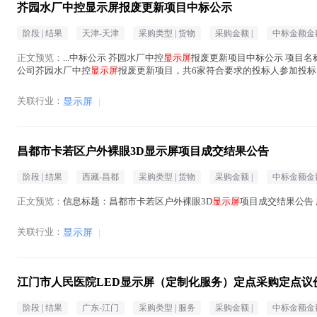
芥园水厂中控显示屏报废更新项目中标公示
阶段 |
结果
天津-天津
采购类型 |
货物
采购金额 |
中标金额金额
正文预览：
...中标公示 芥园水厂中控
显示屏
报废更新项目中标公示 项目名
公司芥园水厂中控
显示屏
报废更新项目，共6家符合要求的投标人参加投标，
元，气浮车间4920...(
显示屏
在正文中 )
关联行业：
显示屏
|
昌都市卡若区户外裸眼3D显示屏项目成交结果公告
阶段 |
结果
西藏-昌都
采购类型 |
货物
采购金额 |
中标金额金额
正文预览：
信息标题：昌都市卡若区户外裸眼3D
显示屏
项目成交结果公告 所
关联行业：
显示屏
|
江门市人民医院LED显示屏（定制化服务）定点采购定点议价成交公告
阶段 |
结果
广东-江门
采购类型 |
服务
采购金额 |
中标金额金额