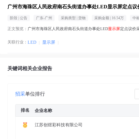
广州市海珠区人民政府南石头街道办事处LED显示屏定点议价采购公告
阶段 |
公告
广东-广州
采购类型 |
货物
采购金额 |
16.54万
中标
正文预览：
广州市海珠区人民政府南石头街道办事处LED
显示屏
定点议价
关联行业：
LED
|
显示屏
|
关键词相关企业报告
招采
单位排行
排名
企业名称
江苏创煜彩科技有限公司