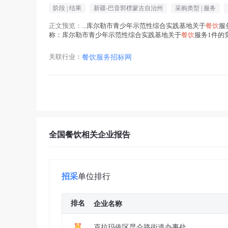
阶段 |
结果
新疆-巴音郭楞蒙古自治州
采购类型 |
服务
正文预览：
...库尔勒市青少年示范性综合实践基地关于
餐饮
服
称：库尔勒市青少年示范性综合实践基地关于
餐饮
服务1件的竞
6...(
餐饮
在正文中 )
关联行业：
餐饮服务招标网
全国餐饮相关企业报告
招采
单位排行
排名
企业名称
克拉玛依区昆仑路街道办事处