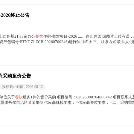
2026终止公告
京-山西朔州21.83亩办公
餐饮
住宿-非农项目-2026 二、终止原因 因图片上传有
产包编号:RTNF-ZLZCB-20260700246)进行项目终止 三、联系方式 联系人: 孙琦
价采购竞价公告
投标截止时间 |
2026-08-12
某单位关于
餐饮
服务1件的竞价采购 项目编号：62026080764000442 项目联系人及联
00 采购单位：新疆维吾尔自治区某某单位 供应商规模要求： - 供应商资质要求： - 二、采购需求.