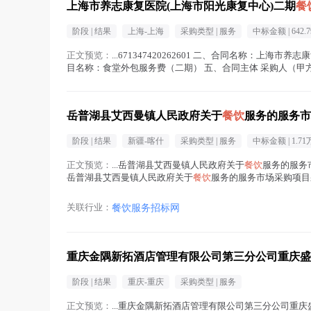
上海市养志康复医院(上海市阳光康复中心)二期
餐
阶段 |
结果
上海-上海
采购类型 |
服务
中标金额 |
642.
正文预览：
...671347420262601 二、合同名称：上海
目名称：食堂外包服务费（二期） 五、合同主体 采购人（甲方）： 
岳普湖县艾西曼镇人民政府关于
餐饮
服务的服务市
阶段 |
结果
新疆-喀什
采购类型 |
服务
中标金额 |
1.71
正文预览：
...岳普湖县艾西曼镇人民政府关于
餐饮
服务的服务市
岳普湖县艾西曼镇人民政府关于
餐饮
服务的服务市场采购项目采购项目
在正文中 )
关联行业：
餐饮服务招标网
重庆金隅新拓酒店管理有限公司第三分公司重庆盛捷茶园
阶段 |
结果
重庆-重庆
采购类型 |
服务
正文预览：
...重庆金隅新拓酒店管理有限公司第三分公司重庆盛捷