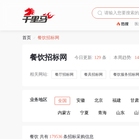
医
首页
餐饮招标网
/
餐饮招标网
今日更新:
129
条
|
本周趋势:
1
相关网站:
餐厅招标网
餐具招标网
餐饮服务招标
业务地区
安徽
北京
福建
甘肃
全国
内蒙古
宁夏
青海
山东
山
餐饮 共有
179536
条招标采购信息