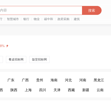
搜索
疗
|
智慧城市
|
银行
|
物业
|
碳中和
|
政府采购
|
建筑
48%
网
餐桌招标网
饭堂招标网
广东
广西
贵州
海南
河北
河南
黑龙江
西
陕西
上海
四川
天津
西藏
新疆
云南