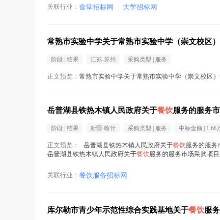
关联行业：
食堂招标网
|
大学招标网
常熟市实验中学关于常熟市实验中学（崇文校区）
阶段 |
结果
江苏-苏州
采购类型 |
服务
正文预览：
常熟市实验中学关于常熟市实验中学（崇文校区）
岳普湖县铁热木镇人民政府关于
餐饮
服务的服务市
阶段 |
结果
新疆-喀什
采购类型 |
服务
中标金额 |
1.68
正文预览：
...岳普湖县铁热木镇人民政府关于
餐饮
服务的服务市
岳普湖县铁热木镇人民政府关于
餐饮
服务的服务市场采购项目采购项
(
餐饮
在正文中 )
关联行业：
餐饮服务招标网
库尔勒市青少年示范性综合实践基地关于
餐饮
服务