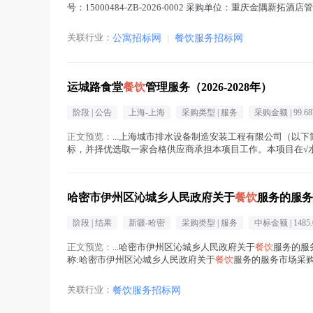
号：15000484-ZB-2026-0002 采购单位：重庆金隅新拓酒店
关联行业：
公寓招标网
|
餐饮服务招标网
运城路食堂
餐饮
管理服务（2026-2028年）
阶段 |
公告
上海-上海
采购类型 |
服务
采购金额 |
99.6
正文预览：
...上海城市排水设备制造安装工程有限公司（以下
标，并择优选取一家合格供应商承担本项目工作。本项目在√水
管理服务（2026-2028年...(
餐饮
在正文中 )
哈密市伊州区沁城乡人民政府关于
餐饮
服务的服务
阶段 |
结果
新疆-哈密
采购类型 |
服务
中标金额 |
1485.
正文预览：
...哈密市伊州区沁城乡人民政府关于
餐饮
服务的服务
称:哈密市伊州区沁城乡人民政府关于
餐饮
服务的服务市场采购项目
餐饮
在正文中 )
关联行业：
餐饮服务招标网