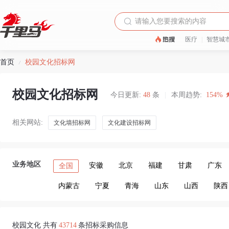
医疗
|
智慧城
首页
校园文化招标网
/
校园文化招标网
今日更新:
48
条
|
本周趋势:
154%
相关网站:
文化墙招标网
文化建设招标网
业务地区
安徽
北京
福建
甘肃
广东
全国
内蒙古
宁夏
青海
山东
山西
陕西
校园文化 共有
43714
条招标采购信息