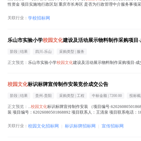
性资金 项目实施地行政区划 重庆市长寿区 是否为行政管理中介服务事项采购 否
08...(
校园文化
在正文中 )
关联行业：
学校招标网
乐山市实验小学
校园文化
建设及活动展示物料制作采购项目-
阶段 |
结果
四川-乐山
采购类型 |
服务
正文预览：
乐山市实验小学
校园文化
建设及活动展示物料制作采购项目-成交公
校园文化
标识标牌宣传制作安装竞价成交公告
阶段 |
结果
贵州-贵阳
采购类型 |
工程
中标金额 |
7200.00
投标截
正文预览：
...
校园文化
标识标牌宣传制作安装 （项目编号:6202608050
装 项目编号：62026080501868892 项目联系人：王清泉 项目联系电话：
文化
在正文中 )
关联行业：
校园文化招标网
|
标识标牌招标网
|
宣传招标网