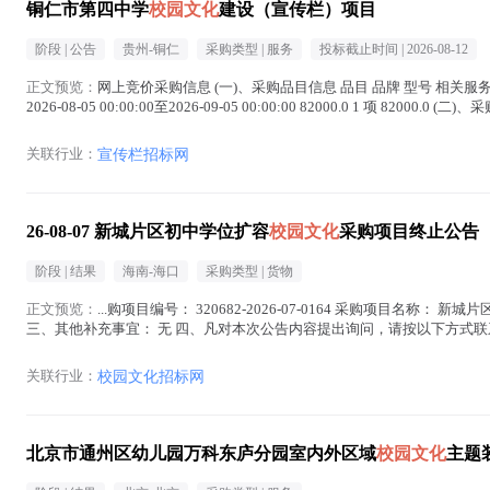
铜仁市第四中学
校园文化
建设（宣传栏）项目
阶段 |
公告
贵州-铜仁
采购类型 |
服务
投标截止时间 |
2026-08-12
正文预览：
网上竞价采购信息 (一)、采购品目信息 品目 品牌 型号 相关服
2026-08-05 00:00:00至2026-09-05 00:00:00 82000.0 1 项 82000.0 
关联行业：
宣传栏招标网
26-08-07 新城片区初中学位扩容
校园文化
采购项目终止公告
阶段 |
结果
海南-海口
采购类型 |
货物
正文预览：
...购项目编号： 320682-2026-07-0164 采购项目名称： 新
三、其他补充事宜： 无 四、凡对本次公告内容提出询问，请按以下方式联系
15951308951 2...(
校园文化
在正文中 )
关联行业：
校园文化招标网
北京市通州区幼儿园万科东庐分园室内外区域
校园文化
主题