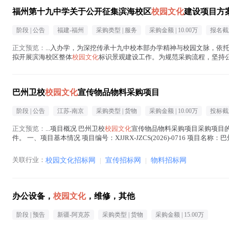
福州第十九中学关于公开征集滨海校区
校园文化
建设项目方
阶段 |
公告
福建-福州
采购类型 |
服务
采购金额 |
10.00万
报名截
正文预览：
...入办学，为深挖传承十九中校本部办学精神与校园文脉，依
拟开展滨海校区整体
校园文化
标识景观建设工作。为规范采购流程，坚持
实施方案，现将项目相关事宜公告如下： 一、项目概述 1.项...(
校园文化
在
巴州卫校
校园文化
宣传物品物料采购项目
阶段 |
公告
江苏-南京
采购类型 |
货物
采购金额 |
10.00万
投标截
正文预览：
...项目概况 巴州卫校
校园文化
宣传物品物料采购项目采购项目的潜
件。 一、项目基本情况 项目编号：XJJRX-JZCS(2026)-0716 项目名称：
（元）：/ 采...(
校园文化
在正文中 )
关联行业：
校园文化招标网
|
宣传招标网
|
物料招标网
办公设备，
校园文化
，维修，其他
阶段 |
预告
新疆-阿克苏
采购类型 |
货物
采购金额 |
15.00万