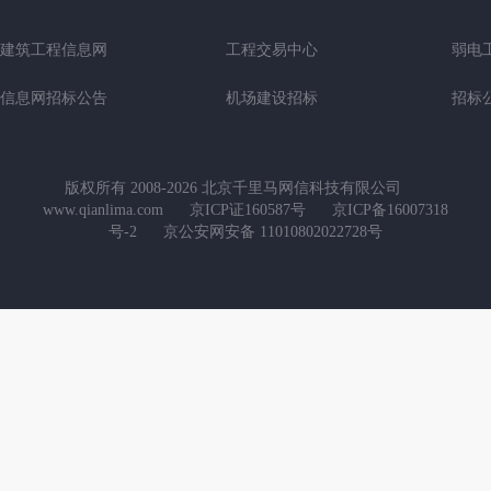
建筑工程信息网
工程交易中心
弱电
信息网招标公告
机场建设招标
招标
版权所有 2008-2026 北京千里马网信科技有限公司
www.qianlima.com
京ICP证160587号
京ICP备16007318
号-2
京公安网安备 11010802022728号