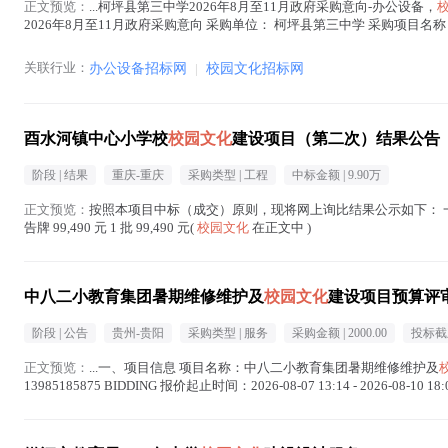
正文预览：
...柯坪县第三中学2026年8月至11月政府采购意向-办公设备，
2026年8月至11月政府采购意向 采购单位： 柯坪县第三中学 采购项目名
购标的名称：...(
校园文化
在正文中 )
关联行业：
办公设备招标网
|
校园文化招标网
酉水河镇中心小学校
校园文化
建设项目（第二次）结果公告
阶段 |
结果
重庆-重庆
采购类型 |
工程
中标金额 |
9.90万
正文预览：
按照本项目中标（成交）原则，现将网上询比结果公示如下： 一、
告牌 99,490 元 1 批 99,490 元(
校园文化
在正文中 )
中八二小教育集团暑期维修维护及
校园文化
建设项目预算评
阶段 |
公告
贵州-贵阳
采购类型 |
服务
采购金额 |
2000.00
投标截
正文预览：
...一、项目信息 项目名称：中八二小教育集团暑期维修维护及
13985185875 BIDDING 报价起止时间：2026-08-07 13:14 - 20