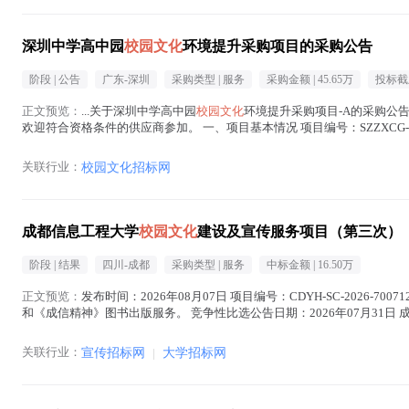
深圳中学高中园
校园文化
环境提升采购项目的采购公告
阶段 |
公告
广东-深圳
采购类型 |
服务
采购金额 |
45.65万
投标截
正文预览：
...关于深圳中学高中园
校园文化
环境提升采购项目-A的采购公
欢迎符合资格条件的供应商参加。 一、项目基本情况 项目编号：SZZXCG-20
价：456476.4...(
校园文化
在正文中 )
关联行业：
校园文化招标网
成都信息工程大学
校园文化
建设及宣传服务项目（第三次）
阶段 |
结果
四川-成都
采购类型 |
服务
中标金额 |
16.50万
正文预览：
发布时间：2026年08月07日 项目编号：CDYH-SC-202
和《成信精神》图书出版服务。 竞争性比选公告日期：2026年07月31日
区工业...(
校园文化
在正文中 )
关联行业：
宣传招标网
|
大学招标网