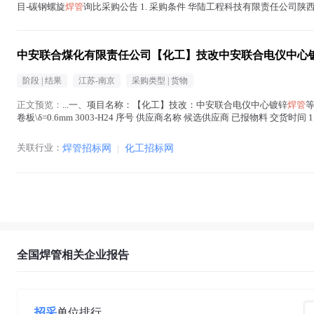
目-碳钢螺旋
焊管
询比采购公告 1. 采购条件 华陆工程科技有限责任公司
螺旋
焊管
已具备询比采购条件（采购编号...(
焊管
在正文中 )
中安联合煤化有限责任公司【化工】技改中安联合电仪中心
阶段 |
结果
江苏-南京
采购类型 |
货物
正文预览：
...一、项目名称：【化工】技改：中安联合电仪中心镀锌
焊管
等
卷板\δ=0.6mm 3003-H24 序号 供应商名称 候选供应商 已报物料 交货时间 1 
关联行业：
焊管招标网
|
化工招标网
全国焊管相关企业报告
招采
单位排行