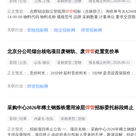
阶段 |
公告
上海-上海
采购类型 |
货物
报名截止时间 |
2026-08-11
正文预览：
...吉辉钼业除尘管线用
焊管
招标（吉林舒兰） 询价单号 RA2608070
14:00:00 物料代码 物料名称 规格型号 品牌 采购数量 计量单位 要求交货期 
关联行业：
管线招标网
|
除尘招标网
|
焊管招标网
北京分公司烟台核电项目废钢轨、废
焊管
处置竞价单
阶段 |
公告
山东-烟台
采购类型 |
货物
报名截止时间 |
2026-08-11
正文预览：
...竞价时长： 20分钟 延时竞价时长： 3分钟 是否设置保留价：
关联行业：
焊管招标网
采购中心2026年稀土钢炼铁需用涂层
焊管
招标委托标段终止
阶段 |
结果
内蒙古-包头
采购类型 |
货物
正文预览：
...招标项目终止公告 一、项目名称： 采购中心2026年稀土钢
无供应商报价，项目终止,由此给各位投标人带来的不便，敬请谅解，特此