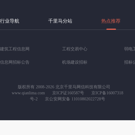
行业导航
千里马分站
热点推荐
建筑工程信息网
工程交易中心
弱电
信息网招标公告
机场建设招标
招标
版权所有 2008-2026 北京千里马网信科技有限公司
www.qianlima.com
京ICP证160587号
京ICP备16007318
号-2
京公安网安备 11010802022728号