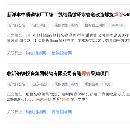
新洋丰中磷磷铵厂工铵二线结晶循环水管道改造螺旋
焊管
Φ
阶段 |
公告
湖北-荆门
采购类型 |
货物
投标截止时间 |
2026-08-10
正文预览：
...行号 物料编码 物料名称 品牌 型号 采购量 公司主体 是否送样
道改造 周金龙【】 2 钢板 8mm 物料描述：要求板宽2.2米，数量36平方 材质Q23
关联行业：
钢板招标网
|
槽钢招标网
临沂钢铁投资集团特钢有限公司有缝
焊管
采购项目
阶段 |
公告
山东-临沂
采购类型 |
货物
采购金额 |
2.30万
正文预览：
项目名称 编号 竞价开始时间 竞价时长 起始价 竞价幅度 状态
23040.0元 10.0元 尚未开始 查看(
焊管
在正文中 )
关联行业：
钢铁招标网
|
焊管招标网