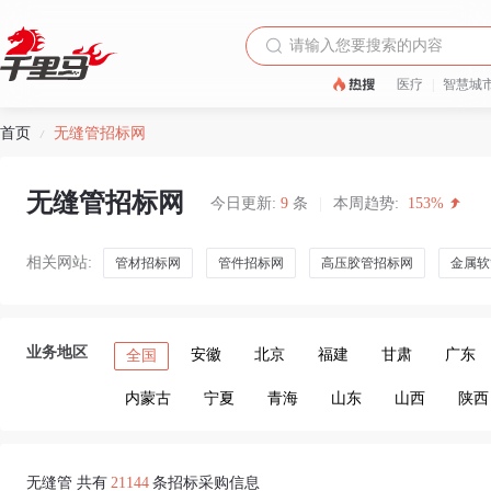
医疗
|
智慧城
首页
无缝管招标网
/
无缝管招标网
今日更新:
9
条
|
本周趋势:
153%
相关网站:
管材招标网
管件招标网
高压胶管招标网
金属软
业务地区
安徽
北京
福建
甘肃
广东
全国
内蒙古
宁夏
青海
山东
山西
陕西
无缝管 共有
21144
条招标采购信息