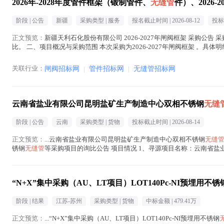
2026年-2028年度管件框架（锻制管件、
无缝管
件）、2026-
阶段 |
公告
新疆
采购类型 |
服务
报名截止时间 |
2026-08-12
投标
正文预览：
新疆天利石化股份有限公司 2026-2027年闸阀框架 采购公告 
比。 二、项目概况与采购范围 本次采购为2026-2027年闸阀框架 。
司合格...(
无缝管
在正文中 )
关联行业：
闸阀招标网
|
管件招标网
|
无缝管招标网
云南省盐业有限公司昆明盐矿生产制造中心双相不锈钢
无缝
阶段 |
公告
云南
采购类型 |
货物
投标截止时间 |
2026-08-14
正文预览：
...云南省盐业有限公司昆明盐矿生产制造中心双相不锈钢
无缝
锈钢
无缝管
等采购项目的询比公告 项目情况 1、寻源项目名称：云南省
金额（未税）：...(
无缝管
在正文中 )
“N+X”集中采购（AU、LT项目）LOT140Pc-NI预埋用不锈
阶段 |
结果
江苏-苏州
采购类型 |
货物
中标金额 |
479.41万
正文预览：
...“N+X”集中采购（AU、LT项目）LOT140Pc-NI预埋用不锈钢