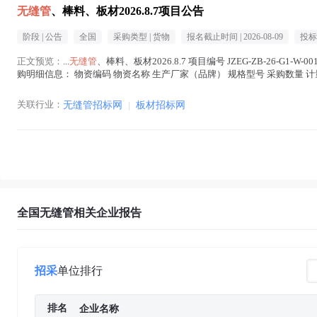
无缝管
、棒料、板材2026.8.7项目公告
阶段 |
公告
全国
采购类型 |
货物
报名截止时间 |
2026-08-09
投标
正文预览：
...
无缝管
、棒料、板材2026.8.7 项目编号 JZEG-ZB-26-G1-W-001
购明细信息： 物资编码 物资名称 生产厂家（品牌） 规格型号 采购数量 计量单位 交货
关联行业：
无缝管招标网
|
板材招标网
全国无缝管相关企业报告
招采
单位排行
排名
企业名称