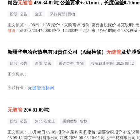
精密
无缝管
45# 34.82吨 公差要求+-0.1mm，长度偏差0-10m
阶段 |
公告
全国
采购类型 |
货物
正文预览：
...08日 11:35 报价中 采购需求 报价: 需要含税报价 补充说明: 
缝管
45# 37.3/23.4*6000 吨位: 12.200吨 产地厂家: / 报价时间 企业名
新疆华电哈密热电有限责任公司（A级检修）
无缝管
及炉膛
阶段 |
公告
新疆-哈密
采购类型 |
货物
投标截止时间 |
2026-08-12
正文预览：
关联行业：
无缝管招标网
无缝管
20# 81.09吨
阶段 |
公告
河北-石家庄
采购类型 |
货物
正文预览：
...8月08日 09:05 报价中 采购需求 报价: 需要含税报价 补充说
08 09:12 南京***料有限公司 江苏 2026-08-08 10:06 河北***易有限公司