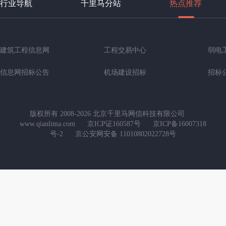
行业导航
千里马分站
热点推荐
建筑工程信息网
工程交易中心
弱电
信息网招标公告
机场建设招标
招标
版权所有 2008-2026 北京千里马网信科技有限公司
www.qianlima.com
京ICP证160587号
京ICP备16007318
号-2
京公安网安备 11010802022728号