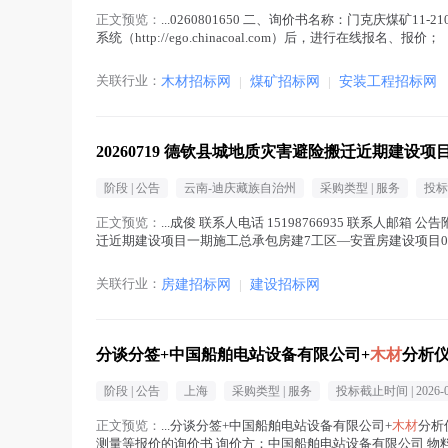
正文预览：
...0260801650 二、询价书名称：门克庆煤矿1
系统（http://ego.chinacoal.com）后，进行在线报名、报价
关联行业：
木材招标网
|
煤矿招标网
|
安装工程招标网
20260719 德钦县城地质灾害避险搬迁近期
阶段 |
公告
云南-迪庆藏族自治州
采购类型 |
服务
投标
正文预览：
...成俊 联系人电话 15198766935 联系人邮箱 
迁近期建设项目一期施工总承包房建7工区—安置房建设项目03
项目...(
木材
在正文中 )
关联行业：
房建招标网
|
建设招标网
分谈分签+中国船舶电站设备有限公司+
木材
分析
阶段 |
公告
上海
采购类型 |
服务
投标截止时间 |
2026-
正文预览：
...分谈分签+中国船舶电站设备有限公司+
木材
分析
测量等报价的询价书 询价方：中国船舶电站设备有限公司 物料信息