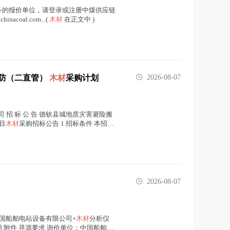
务的报价单位，请登录或注册中煤供应链
oal.com...(
木材
在正文中 )
消防（二直管）
木材
采购计划
2026-08-07
司 招 标 公 告 德钦县城地质灾害避险搬
目
木材
采购招标公告 1.招标条件 本招标
2026-08-07
+中国船舶电站设备有限公司+
木材
分析仪
明 附件 寻源要求 询价单位：中国船舶电