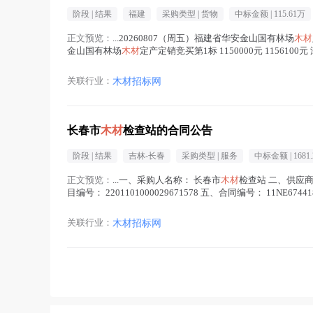
阶段 |
结果
福建
采购类型 |
货物
中标金额 |
115.61万
正文预览：
...20260807（周五）福建省华安金山国有林场
木材
金山国有林场
木材
定产定销竞买第1标 1150000元 1156100元
关联行业：
木材招标网
长春市
木材
检查站的合同公告
阶段 |
结果
吉林-长春
采购类型 |
服务
中标金额 |
1681.
正文预览：
...一、采购人名称： 长春市
木材
检查站 二、供应
目编号： 2201101000029671578 五、合同编号： 11NE67
中 )
关联行业：
木材招标网