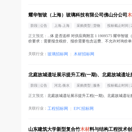
耀华智玻（上海）玻璃科技有限公司佛山分公司
木
阶段 |
公告
上海-上海
采购类型 |
货物
投标截止时间 |
正文预览：
...体 是否送样 对供应商附言 1 1909575 
价要求：需要报含税价、报价需要包含运费、不允许对询价单部分
在正文中 )
关联行业：
玻璃招标网
|
木材招标网
北庭故城遗址展示提升工程(一期)、北庭故城遗址服
阶段 |
公告
河北-衡水
采购类型 |
服务
投标截止时间 |
正文预览：
北庭故城遗址展示提升工程(一期)、北庭故城遗址服
关联行业：
工程招标网
|
EPC招标网
山东建筑大学新型复合竹
木材
料与结构工程技术创