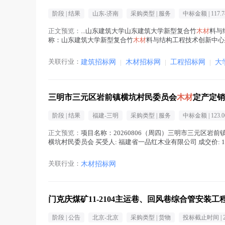
阶段 |
结果
山东-济南
采购类型 |
服务
中标金额 |
117.
正文预览：
...山东建筑大学山东建筑大学新型复合竹
木材
料与结
称：山东建筑大学新型复合竹
木材
料与结构工程技术创新中心建设
料与...(
木材
在正文中 )
关联行业：
建筑招标网
|
木材招标网
|
工程招标网
|
大
三明市三元区岩前镇横坑村民委员会
木材
定产定销
阶段 |
结果
福建-三明
采购类型 |
服务
中标金额 |
123.
正文预览：
项目名称：20260806（周四）三明市三元区岩
横坑村民委员会 买受人: 福建省一品红木业有限公司 成交价: 1230
关联行业：
木材招标网
门克庆煤矿11-2104主运巷、回风巷综合管安装工
阶段 |
公告
北京-北京
采购类型 |
货物
投标截止时间 |