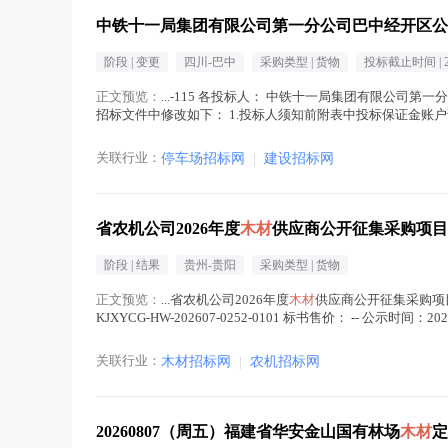
中铁十一局集团有限公司第一分公司巴中经开区公
阶段 |
变更
四川-巴中
采购类型 |
货物
投标截止时间 |
正文预览：
...-115 各投标人： 中铁十一局集团有限公司
招标文件中修改如下： 1.投标人须知前附表中投标保证金账户详
0000...(
木材
在正文中 )
关联行业：
停车场招标网
|
建设招标网
省农机公司2026年度
木材
供应商公开征集采购项目
阶段 |
结果
贵州-贵阳
采购类型 |
货物
正文预览：
...省农机公司2026年度
木材
供应商公开征集采购项目终
KJXYCG-HW-202607-0252-0101 标书售价： -- 公示时间：2
关联行业：
木材招标网
|
农机招标网
20260807（周五）福建省华安金山国有林场
木材
定