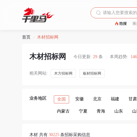
医
首页
木材招标网
/
木材招标网
今日更新:
29
条
|
本周趋势:
14
相关网站:
木方招标网
板材招标网
业务地区
安徽
北京
福建
甘肃
全国
内蒙古
宁夏
青海
山东
山
木材 共有
30225
条招标采购信息