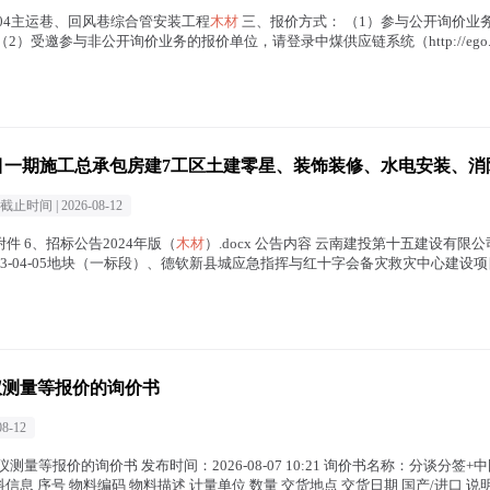
1-2104主运巷、回风巷综合管安装工程
木材
三、报价方式： （1）参与公开询价业
； （2）受邀参与非公开询价业务的报价单位，请登录中煤供应链系统（http://ego.chinac
建设项目一期施工总承包房建7工区土建零星、装饰装修、水电安装、
截止时间 |
2026-08-12
公告附件 6、招标公告2024年版（
木材
）.docx 公告内容 云南建投第十五建设有限公
-04-05地块（一标段）、德钦新县城应急指挥与红十字会备灾救灾中心建设项
仪测量等报价的询价书
08-12
仪测量等报价的询价书 发布时间：2026-08-07 10:21 询价书名称：分谈分签
 序号 物料编码 物料描述 计量单位 数量 交货地点 交货日期 国产/进口 说