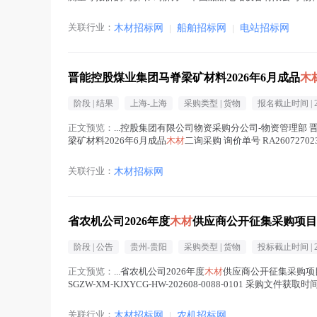
站设备有限公...(
木材
在正文中 )
关联行业：
木材招标网
|
船舶招标网
|
电站招标网
晋能控股煤业集团马脊梁矿材料2026年6月成品
木
阶段 |
结果
上海-上海
采购类型 |
货物
报名截止时间 |
正文预览：
...控股集团有限公司物资采购分公司-物资管理部 
梁矿材料2026年6月成品
木材
二询采购 询价单号 RA260727023
关联行业：
木材招标网
省农机公司2026年度
木材
供应商公开征集采购项目
阶段 |
公告
贵州-贵阳
采购类型 |
货物
投标截止时间 |
正文预览：
...省农机公司2026年度
木材
供应商公开征集采购项目（
SGZW-XM-KJXYCG-HW-202608-0088-0101 采购文件
关联行业：
木材招标网
|
农机招标网