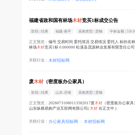
福建省政和国有林场
木材
竞买1标成交公告
阶段 |
结果
福建-南平
采购类型 |
货物
中标金额 |
536.0
正文预览：
编号 交易时间 委托情况 交易情况 委托人 标的名称 挂
林场
木材
竞买1标 0.000000 松溪县茂源林业发展有限责任公司 0.
关联行业：
木材招标网
废
木材
（密度板办公家具）
阶段 |
结果
山东-济南
采购类型 |
货物
正文预览：
20260731080113582017废
木材
（密度板办公家具）结果
山东纵横易购产业互联网有限公司(
木材
在正文中 )
关联行业：
办公家具招标网
|
木材招标网