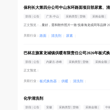
保利长大第四分公司中山东环路面项目部尿素、清
阶段 |
公告
广东-中山
采购类型 |
货物
采购金额 |
正文预览：
...量好，需和附件照片一致 悦泰海龙或同等品牌 20k
关联行业：
路面
|
清洗剂
|
尿素
|
巴林左旗富龙城镇供暖有限责任公司2026年板式
阶段 |
公告
内蒙古-赤峰
采购类型 |
货物
采购金额 |
正文预览：
关联行业：
板式换热器
|
供暖
|
清洗剂
|
化学清洗剂
阶段 |
公告
安徽
采购类型 |
货物
采购金额 |
中