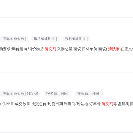
中标金额金额 |
报名截止时间 |
投标截止时间 |
7 采购要求/询价意向 询价物品
清洗剂
采购总量 面议 目标单价 面议(
清洗剂
在正文中
中标金额金额 |
4478.00
报名截止时间 |
投标截止时间 |
供应量 成交数量 成交总价 到货日期 制造商/到站地 订单号
清洗剂
等 盘锦闽鹏商