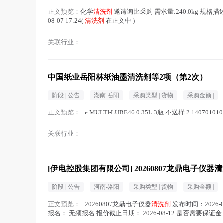
正文预览：
化学
清洗剂
邀请询比采购 需求量:240.0kg 规格描
08-07 17:24(
清洗剂
在正文中 )
关联行业：
中国纸业岳阳林纸油墨清洗剂等2项（第2次）
阶段 |
公告
湖南-岳阳
采购类型 |
货物
采购金额 |
正文预览：
...e MULTI-LUBE46 0.35L 3瓶 不送样 2 14070101
关联行业：
[伊电控股集团有限公司] 20260807龙鼎电子仪器
阶段 |
公告
河南-洛阳
采购类型 |
货物
采购金额 |
正文预览：
...20260807龙鼎电子仪器
清洗剂
发布时间：2026-08
报名： 无须报名 报价截止日期： 2026-08-12 是否需要保