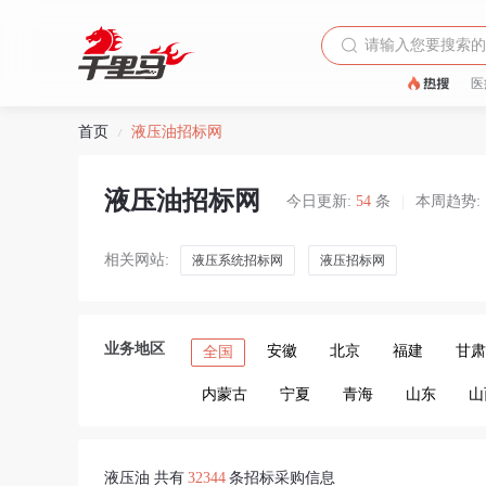
医
首页
液压油招标网
/
液压油招标网
今日更新:
54
条
|
本周趋势:
相关网站:
液压系统招标网
液压招标网
业务地区
安徽
北京
福建
甘肃
全国
内蒙古
宁夏
青海
山东
山
液压油 共有
32344
条招标采购信息