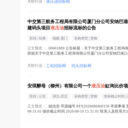
关联行业：
液压油招标网
中交第三航务工程局有限公司厦门分公司安纳巴港
建码头项目
液压油
招标流标的公告
阶段 |
结果
福建-厦门
采购类型 |
货物
正文预览：
...00661889 公告标题：关于中交第三航务
部就关于中交第三航务工程局有限公司厦门分公司安纳巴港口
处理，后续继续在本平台进行...(
液压油
在正文中 )
关联行业：
工程招标网
|
码头招标网
安琪酵母（柳州）有限公司一个
液压油
缸询比价项
阶段 |
公告
湖北-武汉
采购类型 |
货物
投标截止时间 |
正文预览：
...础信息 寻源编号 RFX2026080400158 
09:31:01 报价截止时间 2026-08-10 15:31:01 联系人及联系