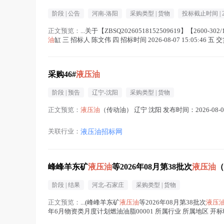
阶段 |
公告
河南-洛阳
采购类型 |
货物
投标截止时间 |
正文预览：
...关于【ZBSQ20260518152509619】【2600-302
油
缸 三 招标人 陈文伟 四 招标时间 2026-08-07 15:05:46 五 交货日期
采购46#
液压油
阶段 |
预告
辽宁-沈阳
采购类型 |
货物
正文预览：
液压油
（传动油） 辽宁 沈阳 发布时间：2026-08-
关联行业：
液压油招标网
峰峰羊东矿
液压油
等2026年08月第38批次
液压油
（
阶段 |
结果
河北-石家庄
采购类型 |
货物
正文预览：
...(峰峰羊东矿
液压油
等2026年08月第38批次
液压
年6月物资类月度计划燃油油脂00001 所属行业 所属地区 开标时间 20