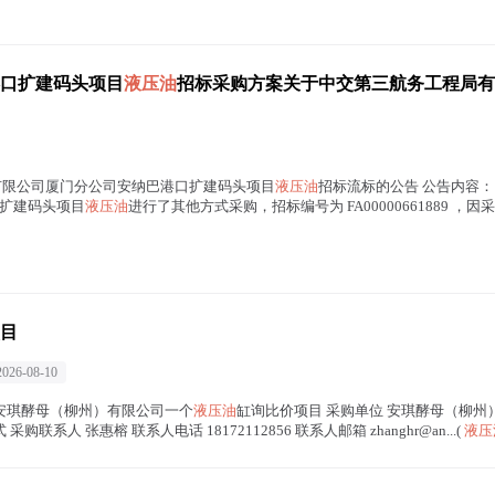
口扩建码头项目
液压油
招标采购方案关于中交第三航务工程局有
工程局有限公司厦门分公司安纳巴港口扩建码头项目
液压油
招标流标的公告 公告内容： 
扩建码头项目
液压油
进行了其他方式采购，招标编号为 FA00000661889 
目
2026-08-10
寻源事项 安琪酵母（柳州）有限公司一个
液压油
缸询比价项目 采购单位 安琪酵母（柳州）有限
方式 采购联系人 张惠榕 联系人电话 18172112856 联系人邮箱 zhanghr@an...(
液压