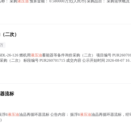
名称： 采购
液压油
预算金额： 0.580000万元(人民币) 采购品目： 采购需求概况 
购（二次）
3万
DL-26-126 燃机用
液压油
蓄能器等备件询价采购（二次） 项目编号 PUR260701
二次） 标段编号 PUR260701715 成交内容 公示开始时间 2026-08-07 16..
器流标
振浮6
液压油
油品再循环器流标 公告内容： 振浮6
液压油
油品再循环器流标，经
)