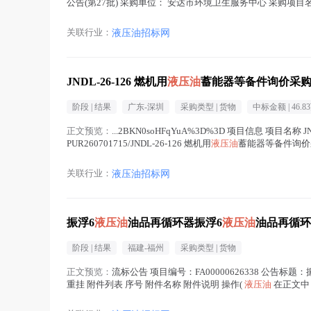
公告(第27批) 采购单位： 安达市环境卫生服务中心 采购项目
液压油
在正文中 )
关联行业：
液压油招标网
JNDL-26-126 燃机用
液压油
蓄能器等备件询价采
阶段 |
结果
广东-深圳
采购类型 |
货物
中标金额 |
46.8
正文预览：
...2BKN0soHFqYuA%3D%3D 项目信息 项目名称 JN
PUR260701715/JNDL-26-126 燃机用
液压油
蓄能器等备件询价采购（
关联行业：
液压油招标网
振浮6
液压油
油品再循环器振浮6
液压油
油品再循环
阶段 |
结果
福建-福州
采购类型 |
货物
正文预览：
流标公告 项目编号：FA00000626338 公告标题：
重挂 附件列表 序号 附件名称 附件说明 操作(
液压油
在正文中 