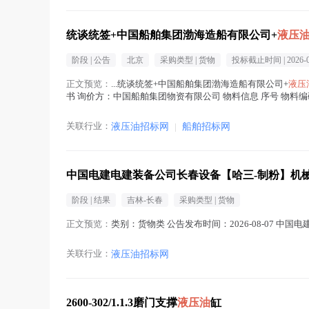
统谈统签+中国船舶集团渤海造船有限公司+
液压
阶段 |
公告
北京
采购类型 |
货物
投标截止时间 |
2026-
正文预览：
...统谈统签+中国船舶集团渤海造船有限公司+
液压
书 询价方：中国船舶集团物资有限公司 物料信息 序号 物料编码
约单位：...(
液压油
在正文中 )
关联行业：
液压油招标网
|
船舶招标网
中国电建电建装备公司长春设备【哈三-制粉】机
阶段 |
结果
吉林-长春
采购类型 |
货物
正文预览：
类别：货物类 公告发布时间：2026-08-07 
关联行业：
液压油招标网
2600-302/1.1.3磨门支撑
液压油
缸