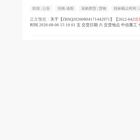
阶段 |
公告
河南-洛阳
采购类型 |
货物
投标截止时间 |
正文预览：
关于【ZBSQ20260804171442971】【2622-642
齿
时间 2026-08-06 15:10:01 五 交货日期 六 交货地点 中信重工 七 
浮鹰风电场5台风机
齿轮
箱高速轴叶片侧轴系部件
阶段 |
公告
福建-福州
采购类型 |
服务
采购金额 |
37.0
正文预览：
...项目概况 浮鹰风电场5台风机
齿轮
箱高速轴叶片侧轴
（免费注册）、获取招标文件（相关操作手册可查看《宁德国资阳
况 项目编...(
齿轮
在正文中 )
关联行业：
风机招标网
中国电建水电七局夹江公司海抽蓄固卷配套低温工
阶段 |
结果
云南-红河哈尼族彝族自治州
采购类型 |
货物
正文预览：
公告发布时间：2026-08-07 中国电建水电七