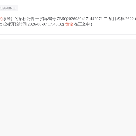
2026-08-11
轮
泵等】的招标公告 一 招标编号 ZBSQ20260804171442971 二 项目名称 2622-
投标开始时间 2026-08-07 17:45:32(
齿轮
在正文中 )
消缺改造项目竞争性磋商公告
0万
投标截止时间 |
2026-08-19
系部件消缺改造项目的潜在供应商应通过宁德国资阳光交易平台（https://ygcg.nd
光交易平台首页-下载专区》），并于2026年08月19日下午15:00（北京
业
齿轮
油采购项目 成交结果公示
局夹江公司海抽蓄固卷配套低温工业
齿轮
油采购项目 成交结果公示(
齿轮
在正文中 )