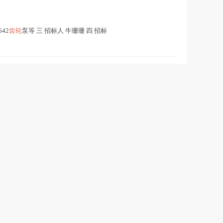
642
齿轮
泵等 三 招标人 牛珊珊 四 招标
2026-08-07
cqjy.com/#/home）的注册账号
时间）前提交响应文件。 一、项目基本情
2026-08-07