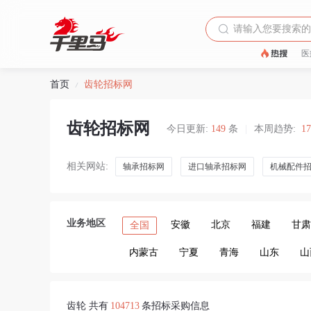
医
首页
齿轮招标网
/
齿轮招标网
今日更新:
149
条
|
本周趋势:
1
相关网站:
轴承招标网
进口轴承招标网
机械配件
业务地区
安徽
北京
福建
甘肃
全国
内蒙古
宁夏
青海
山东
山
齿轮 共有
104713
条招标采购信息