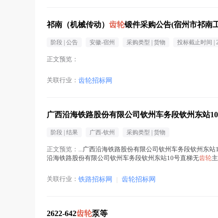
祁南（机械传动）
齿轮
锻件采购公告(宿州市祁南
阶段 |
公告
安徽-宿州
采购类型 |
货物
投标截止时间 |
正文预览：
关联行业：
齿轮招标网
广西沿海铁路股份有限公司钦州车务段钦州东站1
阶段 |
结果
广西-钦州
采购类型 |
货物
正文预览：
...广西沿海铁路股份有限公司钦州车务段钦州东站
沿海铁路股份有限公司钦州车务段钦州东站10号直梯无
齿轮
主
齿轮
在正文中 )
关联行业：
铁路招标网
|
齿轮招标网
2622-642
齿轮
泵等