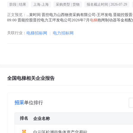
阶段 |
结果
上海-上海
采购类型 |
货物
报名截止时间 |
2026-07-29
正文预览：
...束时间 晋控电力山西物资采购有限公司-王坪发电 晋能控股晋
09:00 晋能控股晋控电力王坪发电公司2026年7月
电梯
抱闸制动器等金相配件采购
在正文中 )
关联行业：
电梯招标网
|
电力招标网
全国电梯相关企业报告
招采
单位排行
排名
企业名称
白云区松洲街集体资产交易站