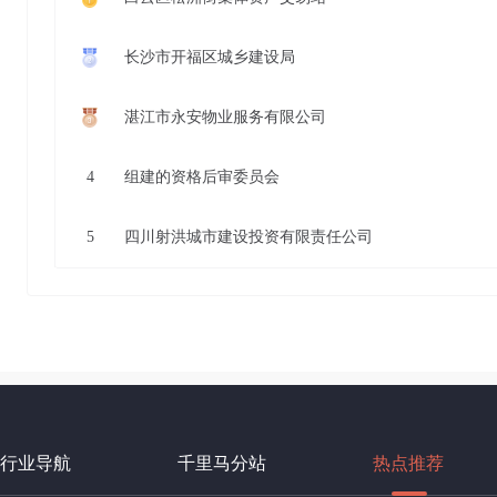
长沙市开福区城乡建设局
湛江市永安物业服务有限公司
4
组建的资格后审委员会
5
四川射洪城市建设投资有限责任公司
行业导航
千里马分站
热点推荐