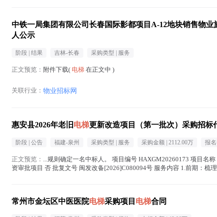
中铁一局集团有限公司长春国际影都项目A-12地块销售物
人公示
阶段 |
结果
吉林-长春
采购类型 |
服务
正文预览：
附件下载(
电梯
在正文中 )
关联行业：
物业招标网
惠安县2026年老旧
电梯
更新改造项目（第一批次）采购招标
阶段 |
公告
福建-泉州
采购类型 |
服务
采购金额 |
2112.00万
报名
正文预览：
...规则确定一名中标人。 项目编号 HAXGM20260173 项目名称
资审批项目 否 批复文号 闽发改备[2026]C080094号 服务内容 1.前期：梳理
审、...(
电梯
在正文中 )
常州市金坛区中医医院
电梯
采购项目
电梯
合同