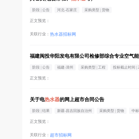
阶段 |
公告
河北-石家庄
采购类型 |
货物
正文预览：
关联行业：
热水器招标网
福建闽投华阳发电有限公司检修部综合专业空气能
阶段 |
公告
福建-漳州
采购类型 |
工程
投标截止时间 |
正文预览：
关于电
热水器
的网上超市合同公告
阶段 |
结果
新疆-昌吉回族自治州
采购类型 |
货物
中标
正文预览：
关联行业：
超市招标网