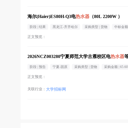
海尔(Haier)ES80H-Q3电
热水器
（80L 2200W ）
阶段 |
结果
黑龙江-齐齐哈尔
采购类型 |
货物
中标金额 
正文预览：
2026NCZ003280宁夏师范大学古雁校区电
热水器
阶段 |
预告
宁夏-固原
采购类型 |
货物
采购金额 |
65.6
正文预览：
关联行业：
大学招标网