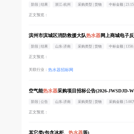
阶段 |
结果
浙江-杭州
采购类型 |
货物
中标金额 |
23.1
正文预览：
滨州市滨城区消防救援大队
热水器
网上商城电子反
阶段 |
结果
山东-济南
采购类型 |
货物
中标金额 |
1358.
正文预览：
关联行业：
热水器招标网
空气能
热水器
采购项目招标公告(2026-JWSDJD-W4
阶段 |
公告
山东-济南
采购类型 |
货物
采购金额 |
5.00
正文预览：
其它类(包含冰柜、
热水器
等)