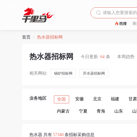
医
首页
热水器招标网
/
热水器招标网
今日更新:
64
条
|
本周趋势:
相关网站:
锅炉招标网
开水器招标网
业务地区
安徽
北京
福建
甘肃
全国
内蒙古
宁夏
青海
山东
山
热水器 共有
57340
条招标采购信息