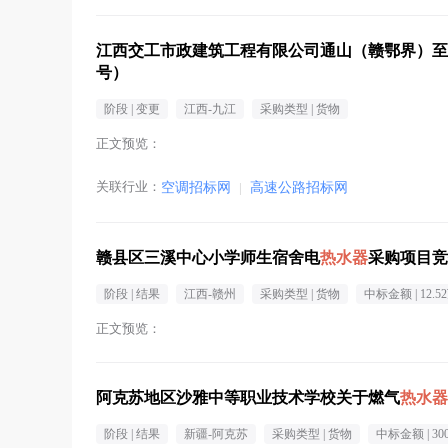
江西交工市政建筑工程有限公司通山（赣鄂界）至
号）
阶段 |
变更
江西-九江
采购类型 |
货物
正文预览：
关联行业：
空调招标网
|
高速公路招标网
赣县区三溪中心小学师生宿舍电
热水器
采购项目竞
阶段 |
结果
江西-赣州
采购类型 |
货物
中标金额 |
12.5
正文预览：
阿克苏地区沙雅中等职业技术学校关于燃气
热水器
阶段 |
结果
新疆-阿克苏
采购类型 |
货物
中标金额 |
300