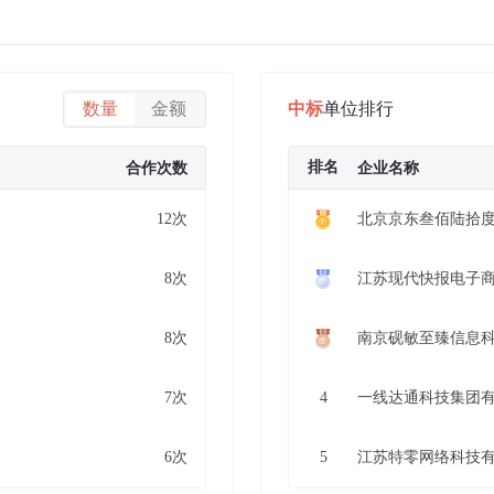
数量
金额
中标
单位排行
排名
合作次数
企业名称
12次
北京京东叁佰陆拾
8次
江苏现代快报电子
8次
南京砚敏至臻信息
7次
4
一线达通科技集团
6次
5
江苏特零网络科技