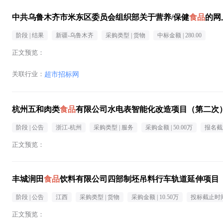
中共乌鲁木齐市米东区委员会组织部关于营养/保健
食品
的网
阶段 |
结果
新疆-乌鲁木齐
采购类型 |
货物
中标金额 |
280.00
正文预览：
关联行业：
超市招标网
杭州五和肉类
食品
有限公司水电表智能化改造项目（第二次
阶段 |
公告
浙江-杭州
采购类型 |
服务
采购金额 |
50.00万
报名截
正文预览：
丰城润田
食品
饮料有限公司四部制坯吊料行车轨道延伸项目
阶段 |
公告
江西
采购类型 |
货物
采购金额 |
10.50万
投标截止时间
正文预览：