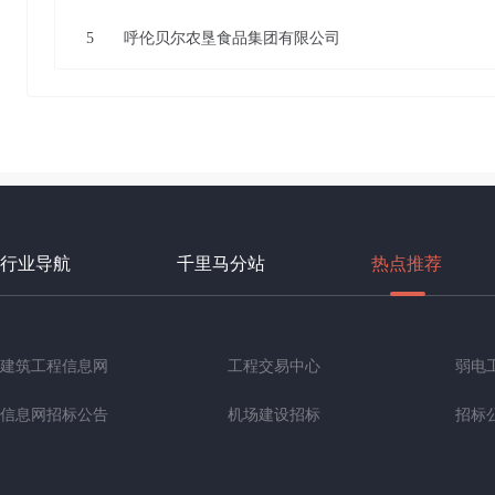
5
呼伦贝尔农垦食品集团有限公司
行业导航
千里马分站
热点推荐
建筑工程信息网
工程交易中心
弱电
信息网招标公告
机场建设招标
招标