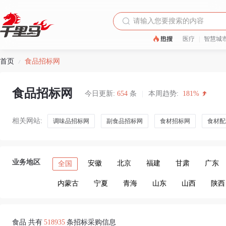
医疗
|
智慧城
首页
食品招标网
/
食品招标网
今日更新:
654
条
|
本周趋势:
181%
相关网站:
调味品招标网
副食品招标网
食材招标网
食材配
业务地区
安徽
北京
福建
甘肃
广东
全国
内蒙古
宁夏
青海
山东
山西
陕西
食品 共有
518935
条招标采购信息