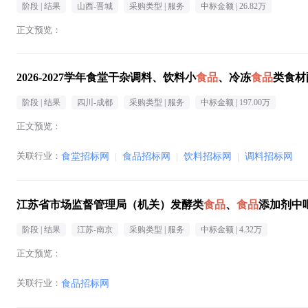
阶段 |
结果
山西-晋城
采购类型 |
服务
中标金额 |
26.82万
正文预览：
2026-2027学年食堂干杂调料、饮料小
食品
、冷冻
食品
类食材
阶段 |
结果
四川-成都
采购类型 |
服务
中标金额 |
197.00万
正文预览：
关联行业：
食堂招标网
|
食品招标网
|
饮料招标网
|
调料招标网
江苏省市场监督管理局（机关）发酵类
食品
、
食品
添加剂中
阶段 |
结果
江苏-南京
采购类型 |
服务
中标金额 |
4.32万
正文预览：
关联行业：
食品招标网